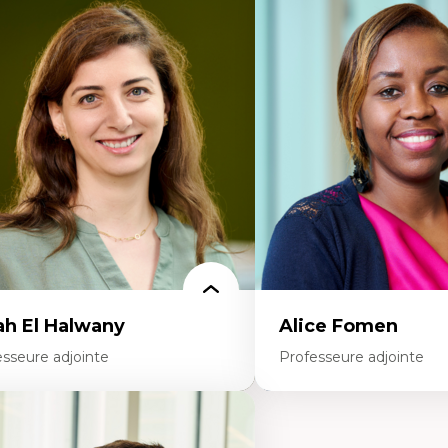
dactique des sciences – processus
Pédagogies critiques et jus
enquête et culture scientifique
Éthique relationnelle et so
ucation en milieu minoritaire –
éducation
nstruction identitaire et conscience
Décolonisation et autocht
itique
formation à l’enseigneme
chnologies éducatives – ludification et
Littératie et didactique du
ogrammation pédagogique
Éducation inclusive
 langue dans toutes les matières –
Formation à l’enseigneme
vironnement discursif et langage
francophone minoritaire
entifique
Identité linguistique et cul
Recherche-action et appr
participatives
Leadership éducatif et prat
Éducation durable et bien
enseignement
ah El Halwany
Alice Fomen
esseure adjointe
Professeure adjointe
rtises
Expertises