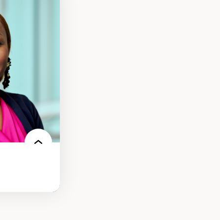
tice sociale
llicitude en
onisation de la
nt
 français
nt en contexte
turelle
oches
iques réflexives
-être en