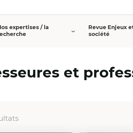
os expertises / la
Revue Enjeux e
uvrir
Ouvrir
recherche
société
e
le
menu
menu
esseures et profes
ultats