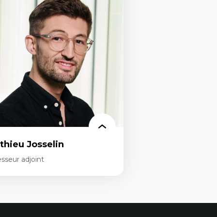
s apports pédagogiques des théories de
Acceptabilité, acceptation
affect, du posthumanisme, du féminisme
technologies
ns l'éducation aux sciences
Technologies d'apprentis
apprentissage des sciences/STIM dans une
Insertion professionnelle
rspective socioécologique de care
personnel enseignant
insertion professionnelle des
Construction identitaire e
seignant.e.s
minoritaire francophone
Technologies éducatives p
continue
thieu Josselin
sseur adjoint
rtises
hnographie critique des environnements
apprentissage des étudiant.e.s