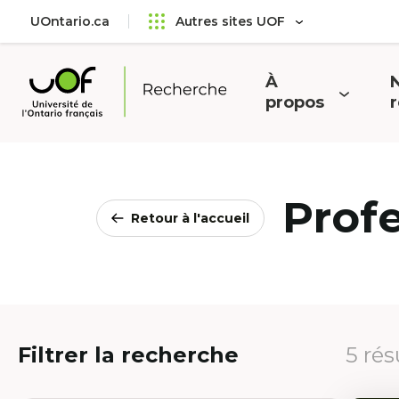
Aller
Passer
UOntario.ca
Autres sites UOF
au
au
menu
contenu
principal
À
N
Ouvrir
O
propos
Université
le
l
de
menu
l'Ontario
français
Prof
Retour à l'accueil
Filtrer la recherche
5 rés