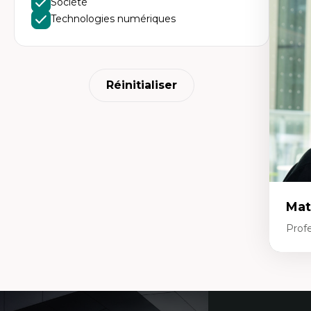
Société
Le
l'
Technologies numériques
da
L'
pe
L’
en
Réinitialiser
Mat
Profe
Expe
Et
Coordonnées
d’