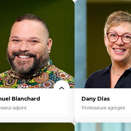
uel Blanchard
Dany Dias
sseur adjoint
Professeure agrégée
rtises
Expertises