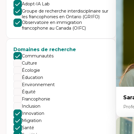
Adopt-IA Lab
Di
d’
Groupe de recherche interdisciplinaire sur
Éd
les francophonies en Ontario (GRIFO)
co
Observatoire en immigration
cr
francophone au Canada (OIFC)
Te
pr
La
en
sci
Domaines de recherche
Communautés
Culture
Écologie
Éducation
Environnement
Équité
Sar
Francophonie
Inclusion
Prof
Innovation
Migration
Expe
Santé