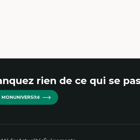
ceptabilité, acceptation et adoption des
Ethnographie critique de
chnologies
d’apprentissage des étudia
chnologies d'apprentissage innovantes
Approche transdisciplinai
sertion professionnelle du nouveau
compétences socioaffectiv
rsonnel enseignant
interculturelles
nstruction identitaire en milieu
Didactique des langues se
noritaire francophone
compétence pragmatiqu
chnologies éducatives pour la formation
Andragogie
ntinue
Méthodologies de recherch
nquez rien de ce qui se pas
re MONUNIVERSité