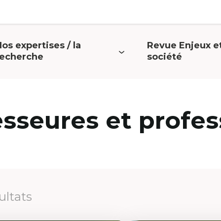
os expertises / la
Revue Enjeux e
uvrir
Ouvrir
recherche
société
e
le
menu
menu
esseures et profes
ultats