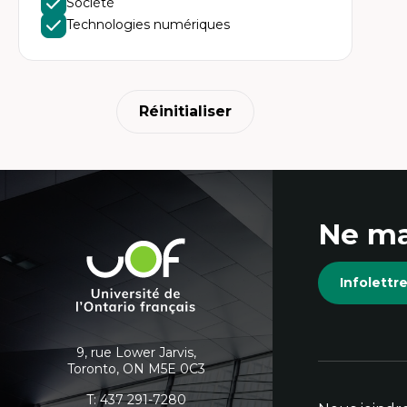
Société
Ac
te
Technologies numériques
Te
In
pe
Co
mi
Te
Réinitialiser
co
Coordonnées
Ne ma
et
Université
de
informations
Infolett
l'Ontario
français
supplémentaires
9, rue Lower Jarvis,
Toronto, ON M5E 0C3
T:
437 291-7280