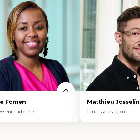
rtises
Expertises
dactique des sciences – processus
Les apports pédagogiques 
enquête et culture scientifique
l'affect, du posthumanis
ucation en milieu minoritaire –
dans l'éducation aux scien
nstruction identitaire et conscience
L'apprentissage des scien
itique
perspective socioécologiqu
chnologies éducatives – ludification et
L’insertion professionnelle
ogrammation pédagogique
enseignant.e.s
 langue dans toutes les matières –
vironnement discursif et langage
entifique
ce Fomen
Matthieu Josselin
esseure adjointe
Professeur adjoint
rtises
Expertises