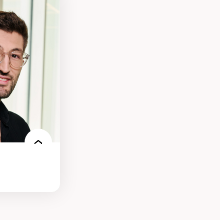
des théories de
me, du féminisme
ces
ces/STIM dans une
e de care
 des