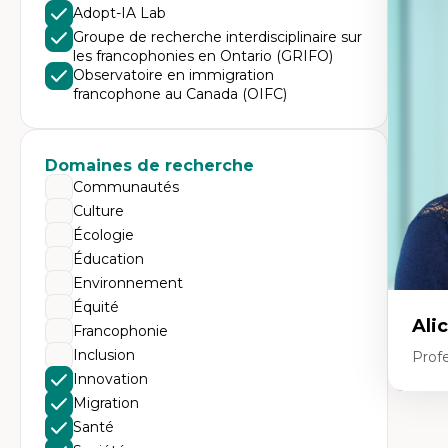
Expe
Adopt-IA Lab
Di
Groupe de recherche interdisciplinaire sur
d’
les francophonies en Ontario (GRIFO)
Éd
Observatoire en immigration
co
francophone au Canada (OIFC)
cr
Te
pr
La
en
Domaines de recherche
sci
Communautés
Culture
Écologie
Éducation
Environnement
Équité
Ali
Francophonie
Inclusion
Prof
Innovation
Migration
Expe
Santé