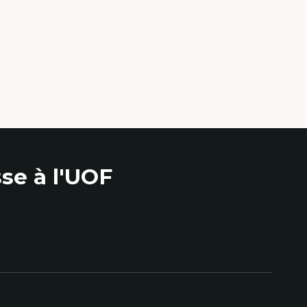
s environnements
nt.e.s
re des
es et
condes et
e
e qualitative
se à l'UOF