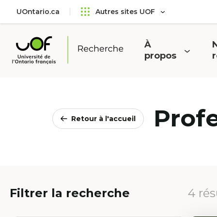
Aller
Passer
UOntario.ca
Autres sites UOF
au
au
menu
contenu
principal
À
N
Ouvrir
O
propos
Université
le
l
de
menu
l'Ontario
français
Prof
Retour à l'accueil
Filtrer la recherche
4 rés