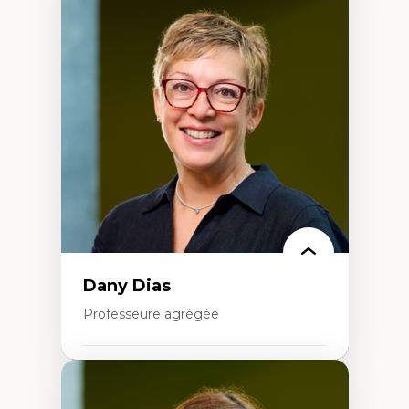
Didactique des sciences – processus
d’enquête et culture scientifique
Éducation en milieu minoritaire –
construction identitaire et conscience
critique
Technologies éducatives – ludification et
programmation pédagogique
La langue dans toutes les matières –
environnement discursif et langage
scientifique
Dany Dias
Professeure agrégée
Expertises
Pédagogies critiques et justice sociale