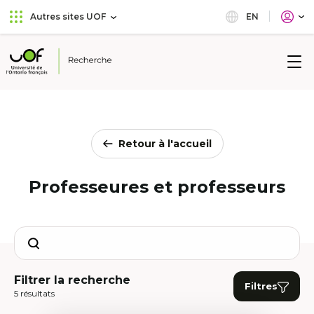
Aller
Passer
EN
Autres sites UOF
au
au
menu
contenu
principal
Université
de
l'Ontario
français
Retour à l'accueil
Professeures et professeurs
Search
Filtrer la recherche
Filtres
5 résultats