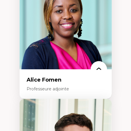
dans l'éducation aux sciences
L'apprentissage des sciences/STIM dans une
perspective socioécologique de care
L’insertion professionnelle des
enseignant.e.s
Alice Fomen
Professeure adjointe
Expertises
Acceptabilité, acceptation et adoption des
technologies
Technologies d'apprentissage innovantes
Insertion professionnelle du nouveau