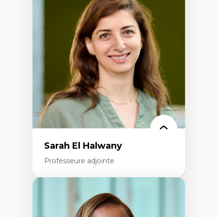
Éthique relationnelle et sollicitude en
éducation
Décolonisation et autochtonisation de la
formation à l’enseignement
Littératie et didactique du français
Éducation inclusive
Formation à l’enseignement en contexte
francophone minoritaire
Identité linguistique et culturelle
Recherche-action et approches
participatives
Leadership éducatif et pratiques réflexives
Éducation durable et bien-être en
enseignement
Sarah El Halwany
Professeure adjointe
Expertises
Les apports pédagogiques des théories de
l'affect, du posthumanisme, du féminisme