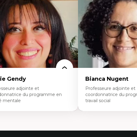
ique relationnelle et sollicitude en
Les apports pédagogiques 
ucation
l'affect, du posthumanis
colonisation et autochtonisation de la
dans l'éducation aux scien
rmation à l’enseignement
L'apprentissage des scien
ttératie et didactique du français
perspective socioécologiqu
ucation inclusive
L’insertion professionnelle
rmation à l’enseignement en contexte
enseignant.e.s
ancophone minoritaire
ntité linguistique et culturelle
cherche-action et approches
rticipatives
adership éducatif et pratiques réflexives
ucation durable et bien-être en
seignement
ie Gendy
Bianca Nugent
sseure adjointe et
Professeure adjointe et
donnatrice du programme en
coordonnatrice du pro
é mentale
travail social
rtises
Expertises
uropsychiatrie et neurosciences
Travail social, action et jus
ection d'essais cliniques
Fondements de l’intervent