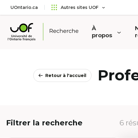
Aller
Passer
UOntario.ca
Autres sites UOF
au
au
menu
contenu
principal
À
N
Ouvrir
O
propos
Université
le
l
de
menu
l'Ontario
français
Prof
Retour à l'accueil
Filtrer la recherche
6 rés