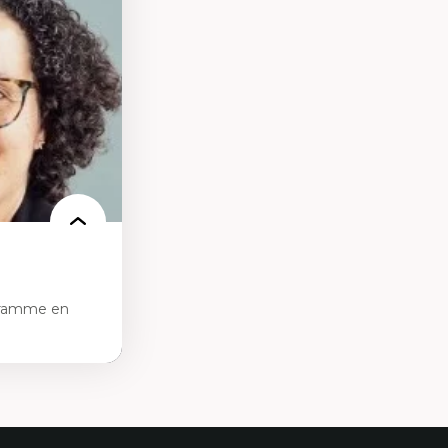
des théories de
me, du féminisme
ces
ces/STIM dans une
e de care
 des
gramme en
tice sociale
ion et des