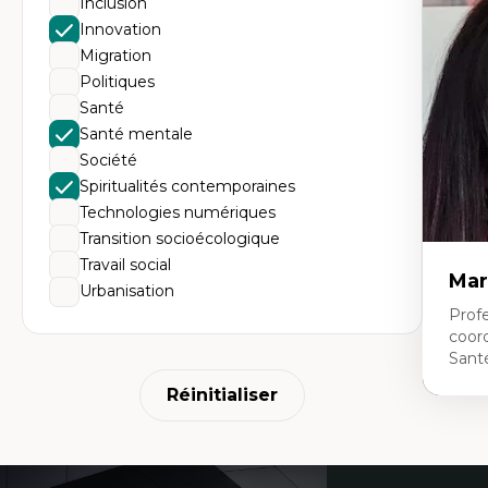
Inclusion
Éth
éd
Innovation
Dé
Migration
fo
Li
Politiques
Éd
Santé
Fo
fr
Santé mentale
Ide
Société
Re
pa
Spiritualités contemporaines
Le
Technologies numériques
Éd
en
Transition socioécologique
Travail social
Mar
Urbanisation
Profe
coor
Sant
Réinitialiser
Expe
Ne
Dir