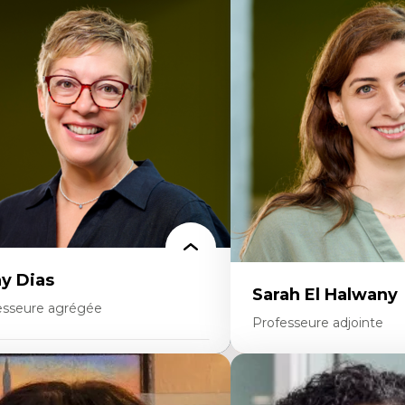
rtises
Expertises
onomie circulaire
Théories du développeme
dèles d’affaires durables
Économie politique comp
stoire des faits économiques
Élites économiques
stion durable des ressources naturelles
Sociologie économique
ologie industrielle
Extractivisme
énagement durable du territoire
Classes sociales
veloppement régional
Mouvements sociaux
opératives
Théories de l’État
létravail en milieu rural francophone
ansition socio-écologique
y Dias
Sarah El Halwany
esseure agrégée
Professeure adjointe
rtises
Expertises
dagogies critiques et justice sociale