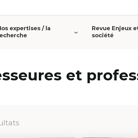
os expertises / la
Revue Enjeux e
uvrir
Ouvrir
recherche
société
e
le
menu
menu
esseures et profes
ultats