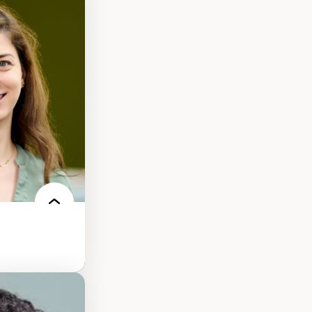
nt
arée