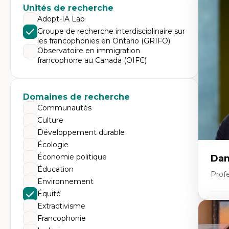
Expe
Unités de recherche
Éc
Adopt-IA Lab
Mo
Groupe de recherche interdisciplinaire sur
Hi
les francophonies en Ontario (GRIFO)
Ge
Éc
Observatoire en immigration
Am
francophone au Canada (OIFC)
Dé
Co
Té
Tr
Domaines de recherche
Communautés
Culture
Développement durable
Écologie
Économie politique
Dan
Éducation
Prof
Environnement
Équité
Extractivisme
Expe
Francophonie
Pé