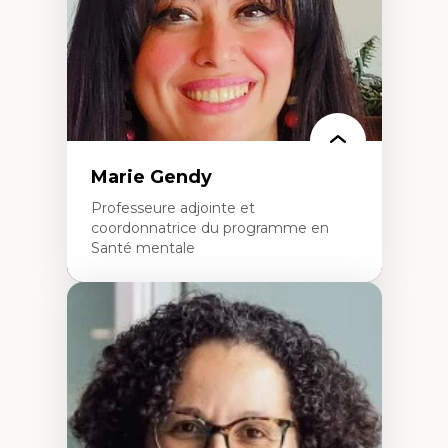
L’insertion professionnelle des
enseignant.e.s
Marie Gendy
Professeure adjointe et
coordonnatrice du programme en
Santé mentale
Expertises
Neuropsychiatrie et neurosciences
Direction d'essais cliniques
Analyse des politiques et pratiques en santé
mentale
Développement de protocoles d'essais
cliniques
Collaboration interfonctionnelle