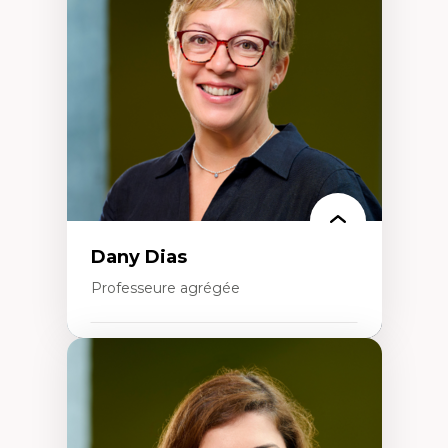
Élites économiques
Sociologie économique
Extractivisme
Classes sociales
Mouvements sociaux
Théories de l’État
Dany Dias
Professeure agrégée
Expertises
Pédagogies critiques et justice sociale
Éthique relationnelle et sollicitude en
éducation
Décolonisation et autochtonisation de la
formation à l’enseignement