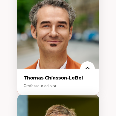
Économie circulaire
Modèles d’affaires durables
Histoire des faits économiques
Gestion durable des ressources naturelles
Écologie industrielle
Aménagement durable du territoire
Développement régional
Coopératives
Télétravail en milieu rural francophone
Transition socio-écologique
Thomas Chiasson-LeBel
Professeur adjoint
Expertises
Théories du développement
Économie politique comparée