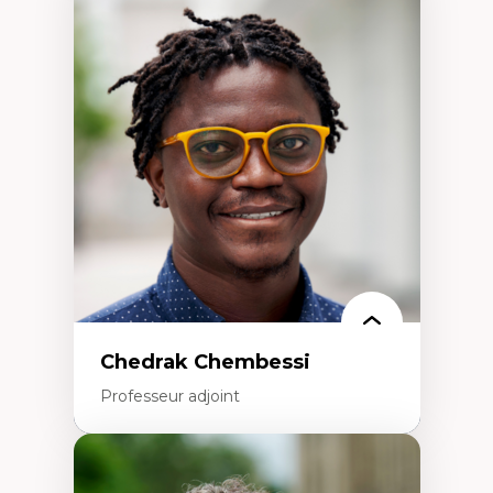
Didactique des sciences – processus
d’enquête et culture scientifique
Éducation en milieu minoritaire –
construction identitaire et conscience
critique
Technologies éducatives – ludification et
programmation pédagogique
La langue dans toutes les matières –
environnement discursif et langage
scientifique
Chedrak Chembessi
Professeur adjoint
Expertises