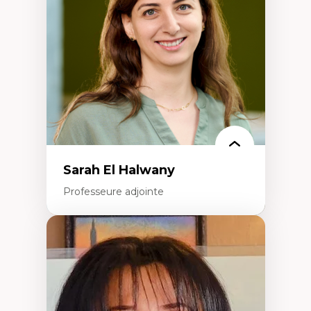
Littératie et didactique du français
Éducation inclusive
Formation à l’enseignement en contexte
francophone minoritaire
Identité linguistique et culturelle
Recherche-action et approches
participatives
Leadership éducatif et pratiques réflexives
Éducation durable et bien-être en
enseignement
Sarah El Halwany
Professeure adjointe
Expertises
Les apports pédagogiques des théories de
l'affect, du posthumanisme, du féminisme
dans l'éducation aux sciences
L'apprentissage des sciences/STIM dans une
perspective socioécologique de care