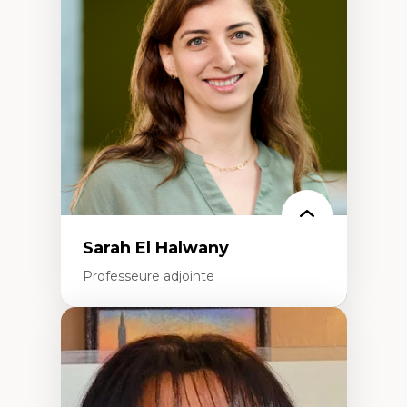
Décolonisation et autochtonisation de la
formation à l’enseignement
Littératie et didactique du français
Éducation inclusive
Formation à l’enseignement en contexte
francophone minoritaire
Identité linguistique et culturelle
Recherche-action et approches
participatives
Leadership éducatif et pratiques réflexives
Éducation durable et bien-être en
enseignement
Sarah El Halwany
Professeure adjointe
Expertises
Les apports pédagogiques des théories de
l'affect, du posthumanisme, du féminisme
dans l'éducation aux sciences
L'apprentissage des sciences/STIM dans une