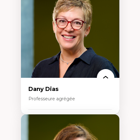
Théories du développement
Économie politique comparée
Élites économiques
Sociologie économique
Extractivisme
Classes sociales
Mouvements sociaux
Théories de l’État
Dany Dias
Professeure agrégée
Expertises
Pédagogies critiques et justice sociale
Éthique relationnelle et sollicitude en
éducation