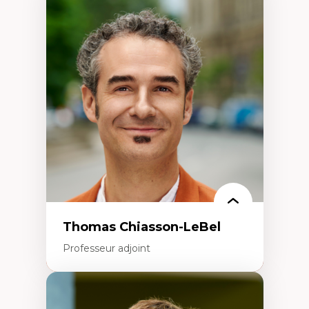
Expertises
Économie circulaire
Modèles d’affaires durables
Histoire des faits économiques
Gestion durable des ressources naturelles
Écologie industrielle
Aménagement durable du territoire
Développement régional
Coopératives
Télétravail en milieu rural francophone
Transition socio-écologique
Thomas Chiasson-LeBel
Professeur adjoint
Expertises