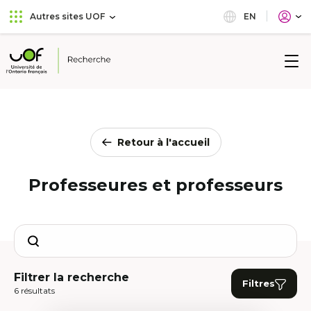
Aller
Passer
EN
Autres sites UOF
au
au
menu
contenu
principal
Université
de
l'Ontario
français
Retour à l'accueil
Professeures et professeurs
Search
Filtrer la recherche
Filtres
6 résultats