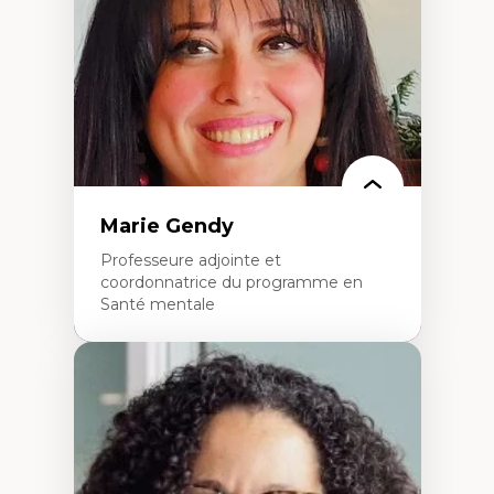
perspective socioécologique de care
L’insertion professionnelle des
enseignant.e.s
Marie Gendy
Professeure adjointe et
coordonnatrice du programme en
Santé mentale
Expertises
Neuropsychiatrie et neurosciences
Direction d'essais cliniques
Analyse des politiques et pratiques en santé
mentale
Développement de protocoles d'essais