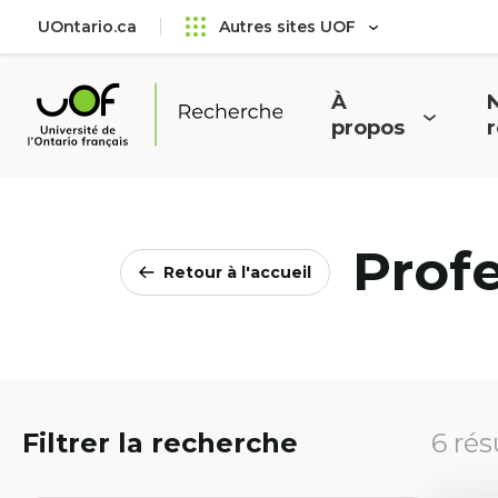
Aller
Passer
UOntario.ca
Autres sites UOF
au
au
menu
contenu
principal
À
N
Ouvrir
O
propos
Université
le
l
de
menu
l'Ontario
français
Prof
Retour à l'accueil
Filtrer la recherche
6 rés