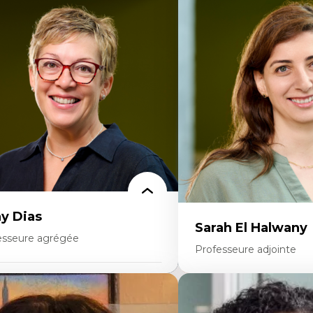
rtises
Expertises
onomie circulaire
Théories du développeme
dèles d’affaires durables
Économie politique comp
stoire des faits économiques
Élites économiques
stion durable des ressources naturelles
Sociologie économique
ologie industrielle
Extractivisme
énagement durable du territoire
Classes sociales
veloppement régional
Mouvements sociaux
opératives
Théories de l’État
létravail en milieu rural francophone
ansition socio-écologique
y Dias
Sarah El Halwany
esseure agrégée
Professeure adjointe
rtises
Expertises
dagogies critiques et justice sociale