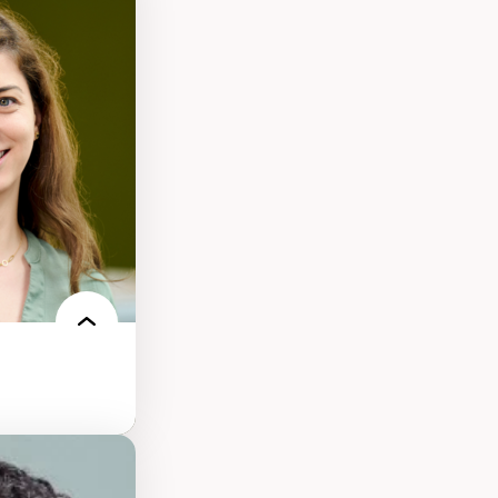
nt
arée