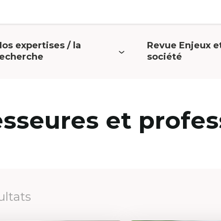
os expertises / la
Revue Enjeux e
uvrir
Ouvrir
recherche
société
e
le
menu
menu
esseures et profes
ultats