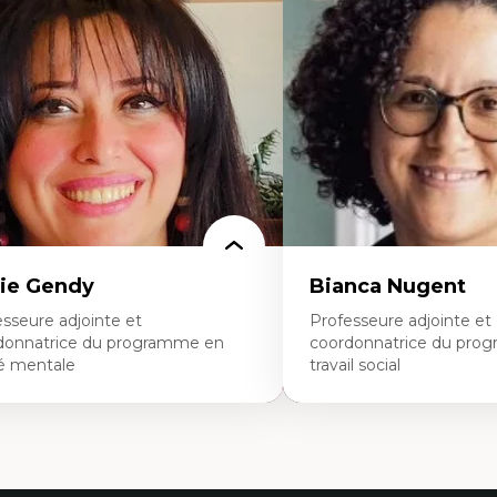
ique relationnelle et sollicitude en
Les apports pédagogiques 
ucation
l'affect, du posthumanis
colonisation et autochtonisation de la
dans l'éducation aux scien
rmation à l’enseignement
L'apprentissage des scien
ttératie et didactique du français
perspective socioécologiqu
ucation inclusive
L’insertion professionnelle
rmation à l’enseignement en contexte
enseignant.e.s
ancophone minoritaire
ntité linguistique et culturelle
cherche-action et approches
rticipatives
adership éducatif et pratiques réflexives
ucation durable et bien-être en
seignement
ie Gendy
Bianca Nugent
sseure adjointe et
Professeure adjointe et
donnatrice du programme en
coordonnatrice du pro
é mentale
travail social
rtises
Expertises
uropsychiatrie et neurosciences
Travail social, action et jus
ection d'essais cliniques
Fondements de l’intervent