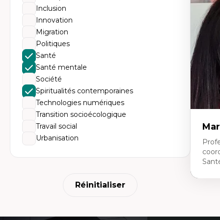
Éth
Inclusion
éd
Dé
Innovation
fo
Migration
Li
Éd
Politiques
Fo
Santé
fr
Ide
Santé mentale
Re
Société
pa
Le
Spiritualités contemporaines
Éd
Technologies numériques
en
Transition socioécologique
Mar
Travail social
Urbanisation
Profe
coor
Sant
Réinitialiser
Expe
Ne
Dir