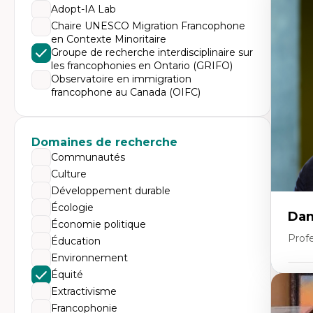
Expe
Adopt-IA Lab
Éc
Chaire UNESCO Migration Francophone
Mo
en Contexte Minoritaire
Hi
Groupe de recherche interdisciplinaire sur
Ge
les francophonies en Ontario (GRIFO)
Éc
Am
Observatoire en immigration
Dé
francophone au Canada (OIFC)
Co
Té
Tr
Domaines de recherche
Communautés
Culture
Développement durable
Écologie
Dan
Économie politique
Prof
Éducation
Environnement
Équité
Expe
Extractivisme
Pé
Francophonie