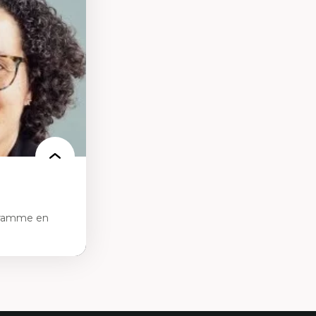
des théories de
me, du féminisme
ces
ces/STIM dans une
e de care
 des
gramme en
tice sociale
ion et des