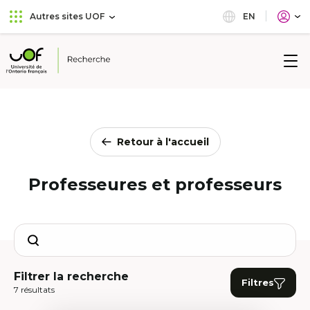
Aller
Passer
EN
Autres sites UOF
au
au
menu
contenu
principal
Université
de
l'Ontario
français
Retour à l'accueil
Professeures et professeurs
Search
Filtrer la recherche
Filtres
7 résultats