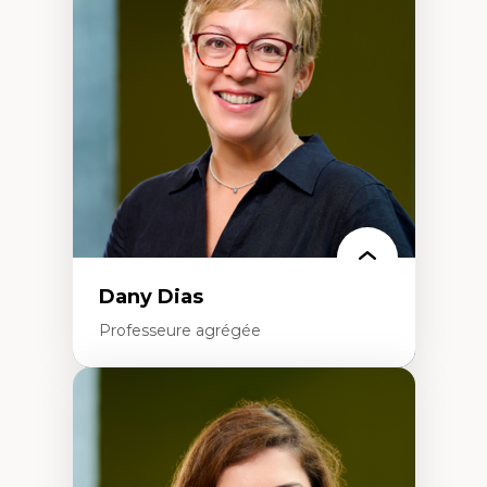
Élites économiques
Sociologie économique
Extractivisme
Classes sociales
Mouvements sociaux
Théories de l’État
Dany Dias
Professeure agrégée
Expertises
Pédagogies critiques et justice sociale
Éthique relationnelle et sollicitude en
éducation
Décolonisation et autochtonisation de la