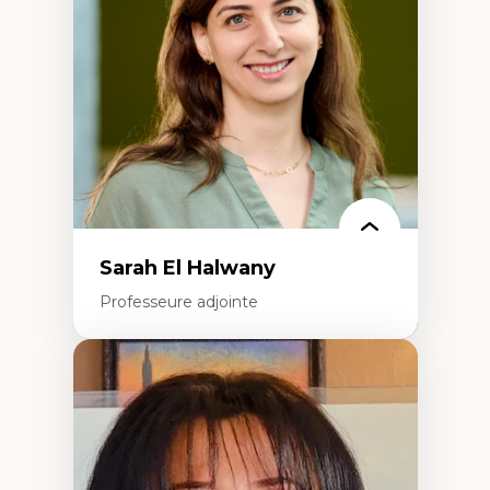
formation à l’enseignement
Littératie et didactique du français
Éducation inclusive
Formation à l’enseignement en contexte
francophone minoritaire
Identité linguistique et culturelle
Recherche-action et approches
participatives
Leadership éducatif et pratiques réflexives
Éducation durable et bien-être en
enseignement
Sarah El Halwany
Professeure adjointe
Expertises
Les apports pédagogiques des théories de
l'affect, du posthumanisme, du féminisme
dans l'éducation aux sciences
L'apprentissage des sciences/STIM dans une
perspective socioécologique de care