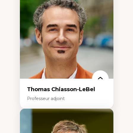
Économie circulaire
Modèles d’affaires durables
Histoire des faits économiques
Gestion durable des ressources naturelles
Écologie industrielle
Aménagement durable du territoire
Développement régional
Coopératives
Télétravail en milieu rural francophone
Transition socio-écologique
Thomas Chiasson-LeBel
Professeur adjoint
Expertises
Théories du développement
Économie politique comparée