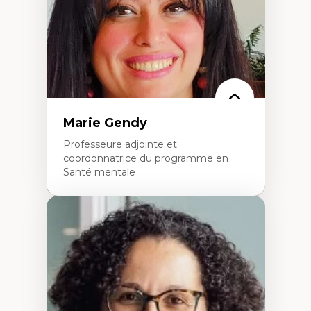
L’insertion professionnelle des
enseignant.e.s
Marie Gendy
Professeure adjointe et
coordonnatrice du programme en
Santé mentale
Expertises
Neuropsychiatrie et neurosciences
Direction d'essais cliniques
Analyse des politiques et pratiques en santé
mentale
Développement de protocoles d'essais
cliniques
Collaboration interfonctionnelle