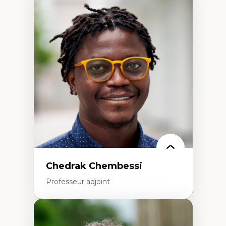
Expertises
Didactique des sciences – processus
d’enquête et culture scientifique
Éducation en milieu minoritaire –
construction identitaire et conscience
critique
Technologies éducatives – ludification et
programmation pédagogique
La langue dans toutes les matières –
environnement discursif et langage
scientifique
Chedrak Chembessi
Professeur adjoint
Expertises