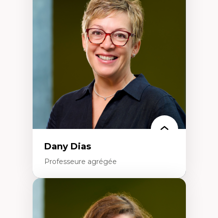
Théories du développement
Économie politique comparée
Élites économiques
Sociologie économique
Extractivisme
Classes sociales
Mouvements sociaux
Théories de l’État
Dany Dias
Professeure agrégée
Expertises
Pédagogies critiques et justice sociale
Éthique relationnelle et sollicitude en