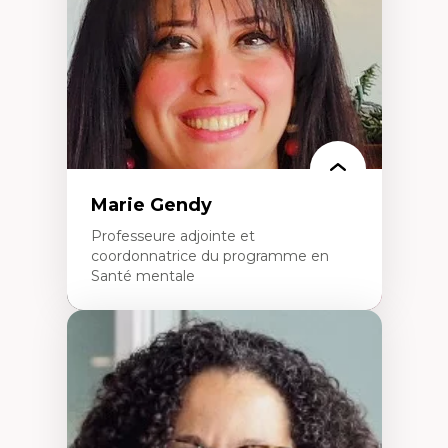
perspective socioécologique de care
L’insertion professionnelle des
enseignant.e.s
Marie Gendy
Professeure adjointe et
coordonnatrice du programme en
Santé mentale
Expertises
Neuropsychiatrie et neurosciences
Direction d'essais cliniques
Analyse des politiques et pratiques en santé
mentale
Développement de protocoles d'essais