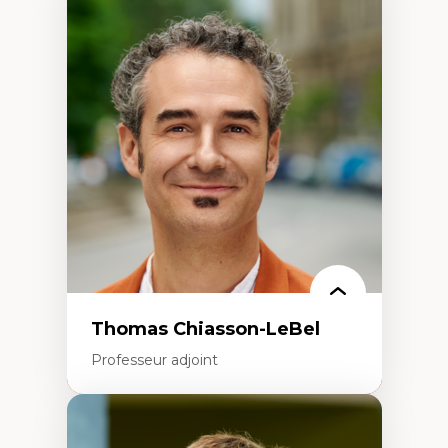
Expertises
Économie circulaire
Modèles d’affaires durables
Histoire des faits économiques
Gestion durable des ressources naturelles
Écologie industrielle
Aménagement durable du territoire
Développement régional
Coopératives
Télétravail en milieu rural francophone
Transition socio-écologique
Thomas Chiasson-LeBel
Professeur adjoint
Expertises