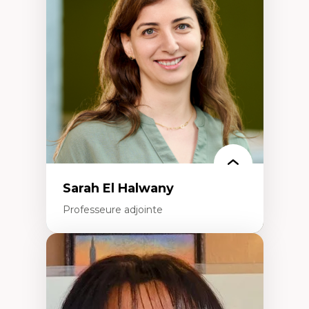
éducation
Décolonisation et autochtonisation de la
formation à l’enseignement
Littératie et didactique du français
Éducation inclusive
Formation à l’enseignement en contexte
francophone minoritaire
Identité linguistique et culturelle
Recherche-action et approches
participatives
Leadership éducatif et pratiques réflexives
Éducation durable et bien-être en
enseignement
Sarah El Halwany
Professeure adjointe
Expertises
Les apports pédagogiques des théories de
l'affect, du posthumanisme, du féminisme
dans l'éducation aux sciences
L'apprentissage des sciences/STIM dans une