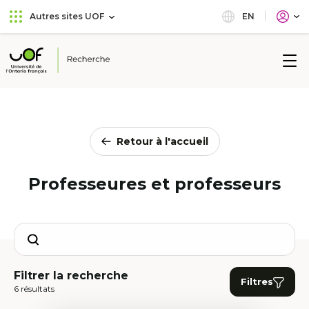
Aller
Passer
EN
Autres sites UOF
au
au
menu
contenu
principal
Université
de
l'Ontario
français
Retour à l'accueil
Professeures et professeurs
Search
Filtrer la recherche
Filtres
6 résultats