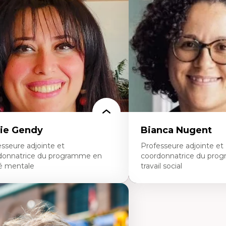
agmentation des auditoires médiatiques
Les apports pédagogiques 
alyse multi-plateforme des auditoires
l'affect, du posthumanis
diatiques
dans l'éducation aux scien
alyse des comportements numériques à
L'apprentissage des scien
avers les données massives et l’IA
perspective socioécologiqu
cherche quantitative et qualitative sur
L’insertion professionnelle
s auditoires médiatiques
enseignant.e.s
istémologie des techniques de recherche
mérique et l’IA
éorie des droits de la personne
 pensée politique d’Hannah Arendt
 pensée politique à l’ère numérique
stice internationale et normes
ternationales
ie Gendy
Bianca Nugent
sseure adjointe et
Professeure adjointe et
donnatrice du programme en
coordonnatrice du pro
é mentale
travail social
rtises
Expertises
uropsychiatrie et neurosciences
Travail social, action et jus
ection d'essais cliniques
Fondements de l’intervent