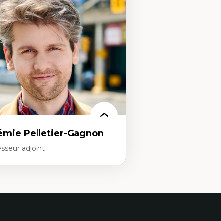
alyse des politiques et pratiques en santé
nouvelles pratiques en trav
ntale
éducation inclusive
veloppement de protocoles d'essais
Minorités linguistiques, off
iniques
francophonie plurielle en 
llaboration interfonctionnelle
linguistique minoritaire
adership en recherche clinique
Études critiques sur le han
veloppement de cadres politiques
neurodiversité, l'agentivité
llaboration avec des entreprises
épistémiques
armaceutiques
Intersectionnalité et réa
daction de publications et de rapports
Méthodes d’interventions
litiques
antiraciste, décoloniale, a
seignement et mentorat
Approche interculturelle c
Pair-aidance, proche aidan
choisie et soutien mutuel
Intervention de groupe,
familiale et interpersonnel
Recherche participative a
émie Pelletier-Gagnon
et centrée sur la primauté
sseur adjoint
rtises
udes du jeu vidéo
ille de textes
udes postcoloniales
udes critiques des médias