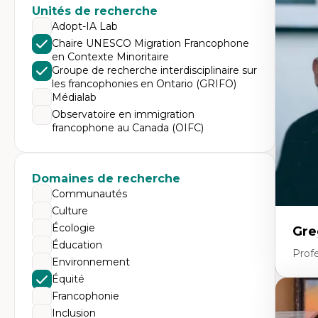
Expe
Unités de recherche
Tr
Adopt-IA Lab
Mi
Chaire UNESCO Migration Francophone
Ét
en Contexte Minoritaire
de
Po
Groupe de recherche interdisciplinaire sur
Ré
les francophonies en Ontario (GRIFO)
De
Médialab
Mi
Mi
Observatoire en immigration
Mi
francophone au Canada (OIFC)
Mi
Domaines de recherche
Communautés
Culture
Écologie
Gre
Éducation
Profe
Environnement
Équité
Francophonie
Expe
Inclusion