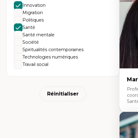
Fr
Innovation
An
mé
Migration
An
Politiques
tr
Re
Santé
le
Santé mentale
Ép
nu
Société
Th
Spiritualités contemporaines
La
La
Technologies numériques
Ju
Travail social
in
Mar
Profe
Réinitialiser
coor
Sant
Expe
Ne
Dir