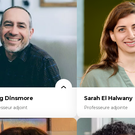
rtises
Pédagogies critiques et jus
ajectoires migratoires
Éthique relationnelle et so
grations forcées
éducation
udes des frontières; Enjeux géopolitiques
Décolonisation et autocht
s migrations
formation à l’enseigneme
litiques migratoires
Littératie et didactique du
fugiés
Éducation inclusive
mandeurs d’asile
Formation à l’enseigneme
grations irrégulières
francophone minoritaire
grations temporaires
Identité linguistique et cul
gration et changement climatique
Recherche-action et appr
gration et développement
participatives
Leadership éducatif et prat
Éducation durable et bien
enseignement
g Dinsmore
Sarah El Halwany
sseur adjoint
Professeure adjointe
rtises
Expertises