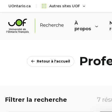
Aller
Passer
UOntario.ca
Autres sites UOF
au
au
menu
contenu
principal
À
N
Ouvrir
O
propos
Université
le
l
de
menu
l'Ontario
français
Prof
Retour à l'accueil
Filtrer la recherche
7 rés