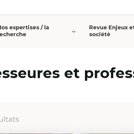
os expertises / la
Revue Enjeux e
uvrir
Ouvrir
recherche
société
e
le
menu
menu
esseures et profes
ultats