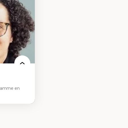
des théories de
me, du féminisme
ces
ces/STIM dans une
e de care
 des
gramme en
tice sociale
ion et des