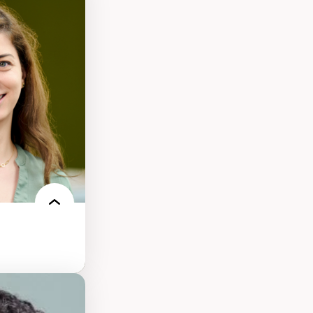
tice sociale
llicitude en
onisation de la
nt
 français
nt en contexte
turelle
oches
iques réflexives
-être en