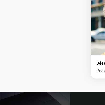
An
me
Dé
cl
Co
Le
Dé
Co
ph
Ré
po
En
Jér
Profe
Expe
Ét
Coordonnées
Fou
Ét
Ét