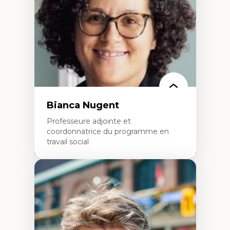
Développement de protocoles d'essais
cliniques
Collaboration interfonctionnelle
Leadership en recherche clinique
Développement de cadres politiques
Collaboration avec des entreprises
pharmaceutiques
Rédaction de publications et de rapports
politiques
Enseignement et mentorat
Bianca Nugent
Professeure adjointe et
coordonnatrice du programme en
travail social
Expertises
Travail social, action et justice sociale
Fondements de l’intervention et des
nouvelles pratiques en travail social et en
éducation inclusive
Minorités linguistiques, offre active et