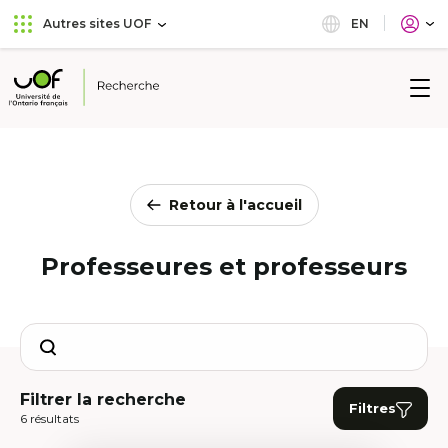
Aller
Passer
EN
Autres sites UOF
au
au
menu
contenu
principal
Université
de
l'Ontario
français
Retour à l'accueil
Professeures et professeurs
Search
Filtrer la recherche
Filtres
6 résultats