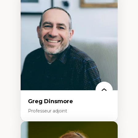
Pédagogies critiques et justice sociale
Éthique relationnelle et sollicitude en
éducation
Décolonisation et autochtonisation de la
formation à l’enseignement
Littératie et didactique du français
Éducation inclusive
Formation à l’enseignement en contexte
francophone minoritaire
Identité linguistique et culturelle
Recherche-action et approches
participatives
Leadership éducatif et pratiques réflexives
Éducation durable et bien-être en
enseignement
Greg Dinsmore
Professeur adjoint
Expertises