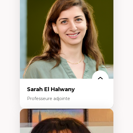
Fragmentation des auditoires médiatiques
Analyse multi-plateforme des auditoires
médiatiques
Analyse des comportements numériques à
travers les données massives et l’IA
Recherche quantitative et qualitative sur
les auditoires médiatiques
Épistémologie des techniques de recherche
numérique et l’IA
Théorie des droits de la personne
La pensée politique d’Hannah Arendt
La pensée politique à l’ère numérique
Justice internationale et normes
internationales
Sarah El Halwany
Professeure adjointe
Expertises
Les apports pédagogiques des théories de
l'affect, du posthumanisme, du féminisme