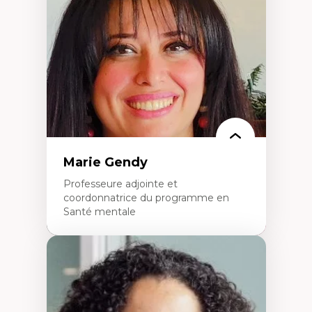
dans l'éducation aux sciences
L'apprentissage des sciences/STIM dans une
perspective socioécologique de care
L’insertion professionnelle des
enseignant.e.s
Marie Gendy
Professeure adjointe et
coordonnatrice du programme en
Santé mentale
Expertises
Neuropsychiatrie et neurosciences
Direction d'essais cliniques
Analyse des politiques et pratiques en santé
mentale