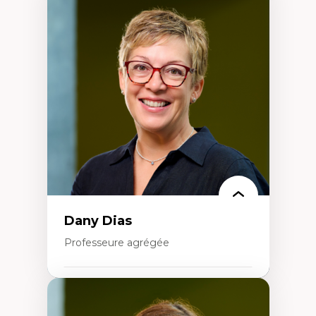
Expertises
Discours sur la ville et représentations
Mosquées, formes et usages au Canada
Reconnaissance et représentations des
communautés immigrantes dans l'espace
urbain
Design architectural et urbain
Patrimoine et patrimonialisation
Études postcoloniales et décolonisation des
savoirs
Dany Dias
Professeure agrégée
Expertises
Pédagogies critiques et justice sociale