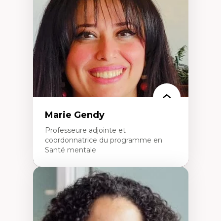
dans l'éducation aux sciences
L'apprentissage des sciences/STIM dans une
perspective socioécologique de care
L’insertion professionnelle des
enseignant.e.s
Marie Gendy
Professeure adjointe et
coordonnatrice du programme en
Santé mentale
Expertises
Neuropsychiatrie et neurosciences
Direction d'essais cliniques
Analyse des politiques et pratiques en santé
mentale