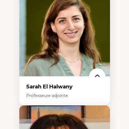
Éthique relationnelle et sollicitude en
éducation
Décolonisation et autochtonisation de la
formation à l’enseignement
Littératie et didactique du français
Éducation inclusive
Formation à l’enseignement en contexte
francophone minoritaire
Identité linguistique et culturelle
Recherche-action et approches
participatives
Leadership éducatif et pratiques réflexives
Éducation durable et bien-être en
enseignement
Sarah El Halwany
Professeure adjointe
Expertises
Les apports pédagogiques des théories de
l'affect, du posthumanisme, du féminisme