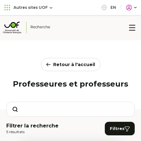
Aller
Passer
EN
Autres sites UOF
au
au
menu
contenu
principal
Université
de
l'Ontario
français
Retour à l'accueil
Professeures et professeurs
Search
Filtrer la recherche
Filtres
5 résultats