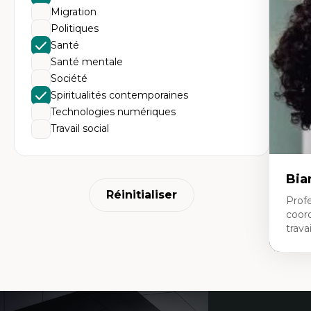
Ac
Migration
te
Te
Politiques
In
Santé
pe
Co
Santé mentale
mi
Société
Te
co
Spiritualités contemporaines
Technologies numériques
Travail social
Bia
Réinitialiser
Profe
coor
travai
Expe
Tra
Coordonnées
Fo