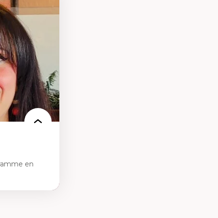
des théories de
me, du féminisme
ces
ces/STIM dans une
e de care
 des
gramme en