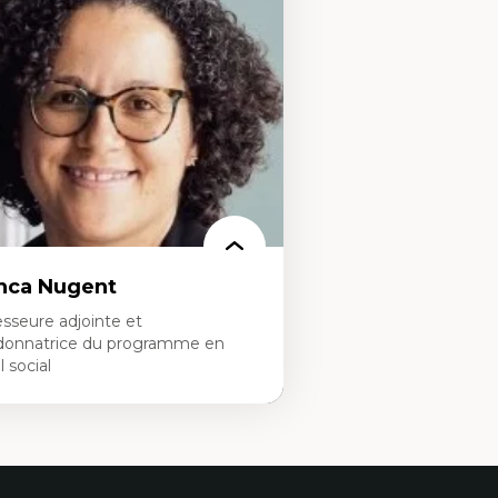
ceptabilité, acceptation et adoption des
Neuropsychiatrie et neuro
chnologies
Direction d'essais cliniques
chnologies d'apprentissage innovantes
Analyse des politiques et 
sertion professionnelle du nouveau
mentale
rsonnel enseignant
Développement de protoco
nstruction identitaire en milieu
cliniques
noritaire francophone
Collaboration interfonctio
chnologies éducatives pour la formation
Leadership en recherche c
ntinue
Développement de cadres 
Collaboration avec des ent
pharmaceutiques
Rédaction de publications
politiques
Enseignement et mentor
nca Nugent
sseure adjointe et
donnatrice du programme en
l social
rtises
vail social, action et justice sociale
ndements de l’intervention et des