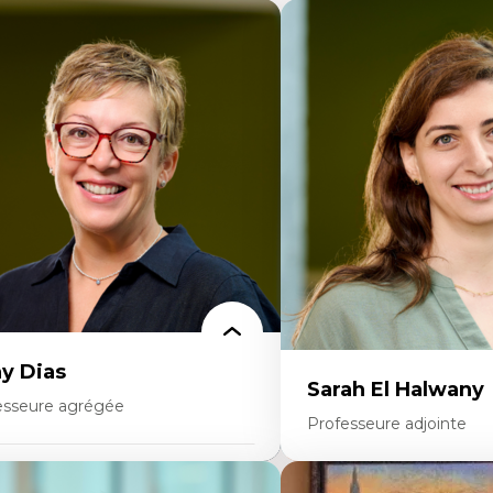
y Dias
Sarah El Halwany
esseure agrégée
Professeure adjointe
rtises