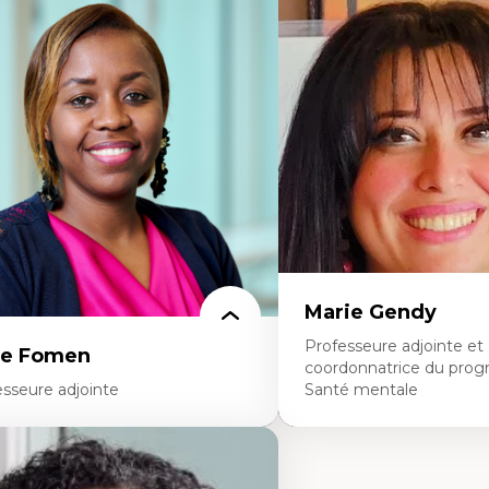
Expertises
dagogies critiques et justice sociale
ique relationnelle et sollicitude en
Les apports pédagogiques 
ucation
l'affect, du posthumanis
colonisation et autochtonisation de la
dans l'éducation aux scien
rmation à l’enseignement
L'apprentissage des scien
ttératie et didactique du français
perspective socioécologiqu
ucation inclusive
L’insertion professionnelle
rmation à l’enseignement en contexte
enseignant.e.s
ancophone minoritaire
ntité linguistique et culturelle
cherche-action et approches
rticipatives
adership éducatif et pratiques réflexives
ucation durable et bien-être en
seignement
Marie Gendy
Professeure adjointe et
ce Fomen
coordonnatrice du pro
esseure adjointe
Santé mentale
rtises
Expertises