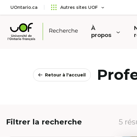
Aller
Passer
UOntario.ca
Autres sites UOF
au
au
menu
contenu
principal
À
N
Ouvrir
O
propos
Université
le
l
de
menu
l'Ontario
français
Prof
Retour à l'accueil
Filtrer la recherche
5 rés