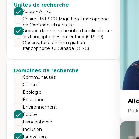
Unités de recherche
Pé
Éth
Adopt-IA Lab
éd
Chaire UNESCO Migration Francophone
Dé
en Contexte Minoritaire
fo
Li
Groupe de recherche interdisciplinaire sur
Éd
les francophonies en Ontario (GRIFO)
Fo
Observatoire en immigration
fr
francophone au Canada (OIFC)
Ide
Re
pa
Le
Éd
Domaines de recherche
en
Communautés
Culture
Écologie
Éducation
Ali
Environnement
Prof
Équité
Francophonie
Inclusion
Expe
Innovation