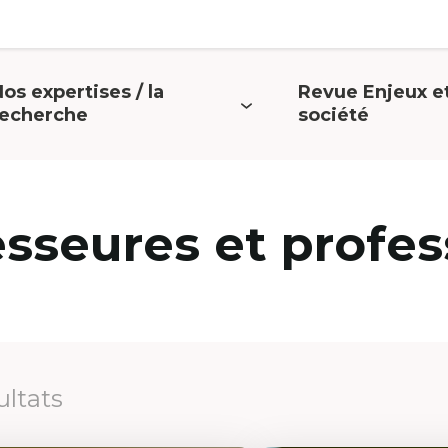
os expertises / la
Revue Enjeux e
uvrir
Ouvrir
recherche
société
e
le
menu
menu
esseures et profes
ultats