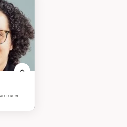
des théories de
me, du féminisme
ces
ces/STIM dans une
e de care
 des
gramme en