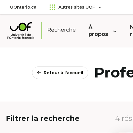
Aller
Passer
UOntario.ca
Autres sites UOF
au
au
menu
contenu
principal
À
N
Ouvrir
O
propos
Université
le
l
de
menu
l'Ontario
français
Prof
Retour à l'accueil
Filtrer la recherche
4 rés