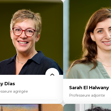
y Dias
Sarah El Halwany
esseure agrégée
Professeure adjointe
rtises