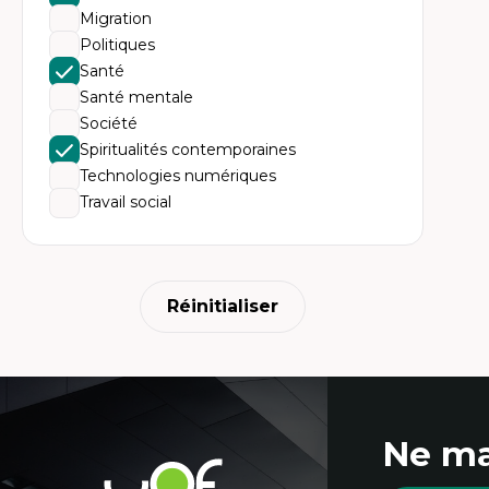
Ne
Migration
Dir
An
Politiques
me
Santé
Dé
cl
Santé mentale
Co
Société
Le
Dé
Spiritualités contemporaines
Co
Technologies numériques
ph
Ré
Travail social
po
En
Réinitialiser
Coordonnées
Ne ma
et
Université