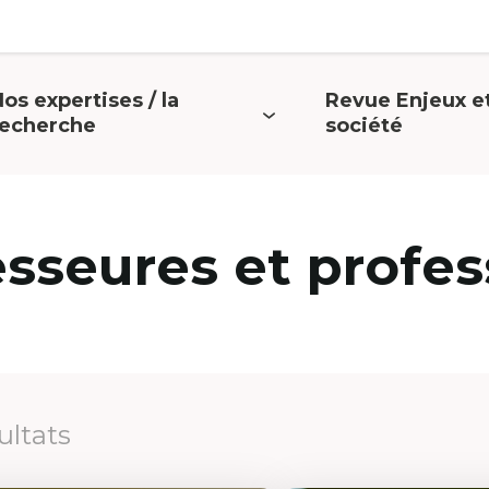
os expertises / la
Revue Enjeux e
uvrir
Ouvrir
recherche
société
e
le
menu
menu
esseures et profes
ultats