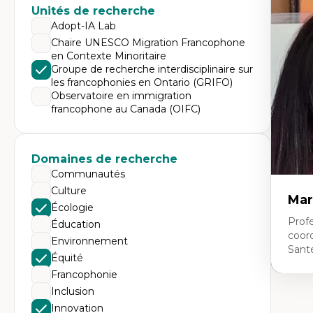
Unités de recherche
Pé
Éth
Adopt-IA Lab
éd
Chaire UNESCO Migration Francophone
Dé
en Contexte Minoritaire
fo
Li
Groupe de recherche interdisciplinaire sur
Éd
les francophonies en Ontario (GRIFO)
Fo
Observatoire en immigration
fr
francophone au Canada (OIFC)
Ide
Re
pa
Le
Éd
Domaines de recherche
en
Communautés
Culture
Mar
Écologie
Profe
Éducation
coor
Environnement
Sant
Équité
Francophonie
Inclusion
Expe
Innovation