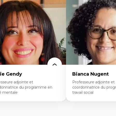
Expertises
dagogies critiques et justice sociale
ique relationnelle et sollicitude en
Les apports pédagogiques 
ucation
l'affect, du posthumanis
colonisation et autochtonisation de la
dans l'éducation aux scien
rmation à l’enseignement
L'apprentissage des scien
ttératie et didactique du français
perspective socioécologiqu
ucation inclusive
L’insertion professionnelle
rmation à l’enseignement en contexte
enseignant.e.s
ancophone minoritaire
ntité linguistique et culturelle
cherche-action et approches
rticipatives
adership éducatif et pratiques réflexives
ucation durable et bien-être en
seignement
ie Gendy
Bianca Nugent
sseure adjointe et
Professeure adjointe et
donnatrice du programme en
coordonnatrice du pro
é mentale
travail social
rtises
Expertises