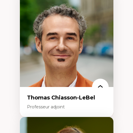
Expertises
Économie circulaire
Modèles d’affaires durables
Histoire des faits économiques
Gestion durable des ressources naturelles
Écologie industrielle
Aménagement durable du territoire
Développement régional
Coopératives
Télétravail en milieu rural francophone
Transition socio-écologique
Thomas Chiasson-LeBel
Professeur adjoint
Expertises