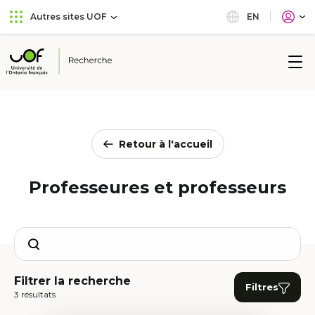
Aller
Passer
EN
Autres sites UOF
au
au
menu
contenu
principal
Université
de
l'Ontario
français
Retour à l'accueil
Professeures et professeurs
Search
Filtrer la recherche
Filtres
3 résultats