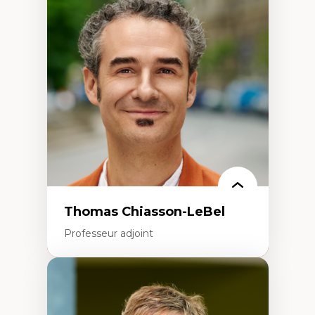
Économie circulaire
Modèles d’affaires durables
Histoire des faits économiques
Gestion durable des ressources naturelles
Écologie industrielle
Aménagement durable du territoire
Développement régional
Coopératives
Télétravail en milieu rural francophone
Transition socio-écologique
Thomas Chiasson-LeBel
Professeur adjoint
Expertises
Théories du développement
Économie politique comparée