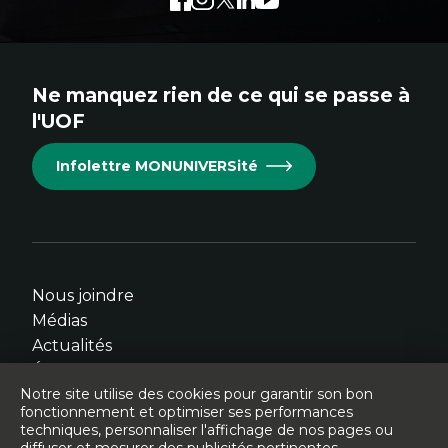
externe
externe
externe
externe
externe
au
au
au
au
au
site.
site.
site.
site.
site.
Ne manquez rien de ce qui se passe à
Cet
Cet
Cet
Cet
Cet
l'UOF
hyperlien
hyperlien
hyperlien
hyperlien
hyperlien
s'ouvrira
s'ouvrira
s'ouvrira
s'ouvrira
s'ouvrira
Infolettre MONUNIVERSité
dans
dans
dans
dans
dans
une
une
une
une
une
nouvelle
nouvelle
nouvelle
nouvelle
nouvelle
fenêtre.
fenêtre.
fenêtre.
fenêtre.
fenêtre.
Nous joindre
Médias
Actualités
Événements
Notre site utilise des cookies pour garantir son bon
fonctionnement et optimiser ses performances
techniques, personnaliser l'affichage de nos pages ou