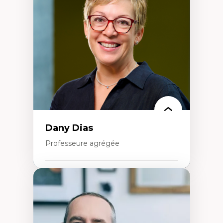
Élites économiques
Sociologie économique
Extractivisme
Classes sociales
Mouvements sociaux
Théories de l’État
Dany Dias
Professeure agrégée
Expertises
Pédagogies critiques et justice sociale
Éthique relationnelle et sollicitude en
éducation
Décolonisation et autochtonisation de la
formation à l’enseignement