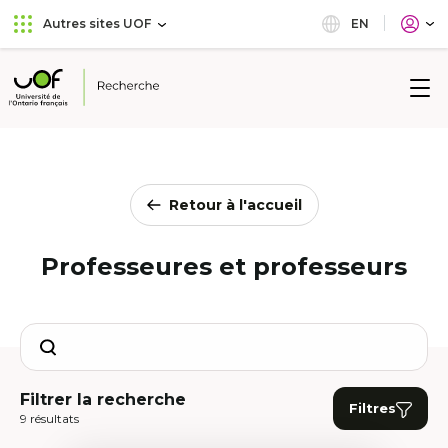
Aller
Passer
EN
Autres sites UOF
au
au
menu
contenu
principal
Université
de
l'Ontario
français
Retour à l'accueil
Professeures et professeurs
Search
Filtrer la recherche
Filtres
9 résultats