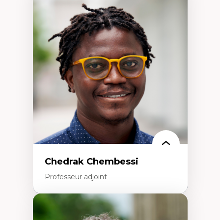
Expertises
Trajectoires migratoires
Migrations forcées
Études des frontières; Enjeux géopolitiques
des migrations
Politiques migratoires
Réfugiés
Demandeurs d’asile
Migrations irrégulières
Migrations temporaires
Migration et changement climatique
Migration et développement
Chedrak Chembessi
Professeur adjoint
Expertises