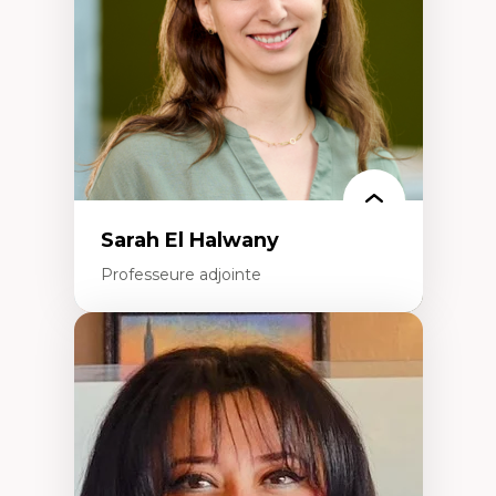
Recherche quantitative et qualitative sur
les auditoires médiatiques
Épistémologie des techniques de recherche
numérique et l’IA
Théorie des droits de la personne
La pensée politique d’Hannah Arendt
La pensée politique à l’ère numérique
Justice internationale et normes
internationales
Sarah El Halwany
Professeure adjointe
Expertises
Les apports pédagogiques des théories de
l'affect, du posthumanisme, du féminisme
dans l'éducation aux sciences
L'apprentissage des sciences/STIM dans une
perspective socioécologique de care
L’insertion professionnelle des
enseignant.e.s