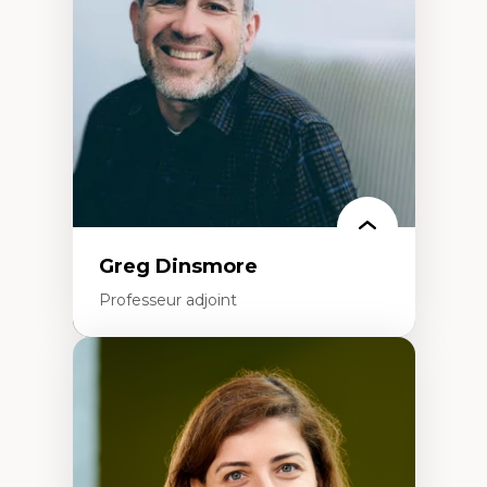
Littératie et didactique du français
Éducation inclusive
Formation à l’enseignement en contexte
francophone minoritaire
Identité linguistique et culturelle
Recherche-action et approches
participatives
Leadership éducatif et pratiques réflexives
Éducation durable et bien-être en
enseignement
Greg Dinsmore
Professeur adjoint
Expertises
Fragmentation des auditoires médiatiques
Analyse multi-plateforme des auditoires
médiatiques
Analyse des comportements numériques à
travers les données massives et l’IA