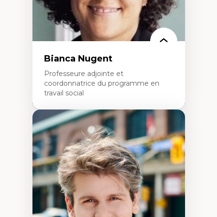
Collaboration avec des entreprises
pharmaceutiques
Rédaction de publications et de rapports
politiques
Enseignement et mentorat
Bianca Nugent
Professeure adjointe et
coordonnatrice du programme en
travail social
Expertises
Travail social, action et justice sociale
Fondements de l’intervention et des
nouvelles pratiques en travail social et en
éducation inclusive
Minorités linguistiques, offre active et
francophonie plurielle en contexte
linguistique minoritaire
Études critiques sur le handicap, la
neurodiversité, l'agentivité et les injustices
épistémiques
Intersectionnalité et réalités 2SLGBTQ+