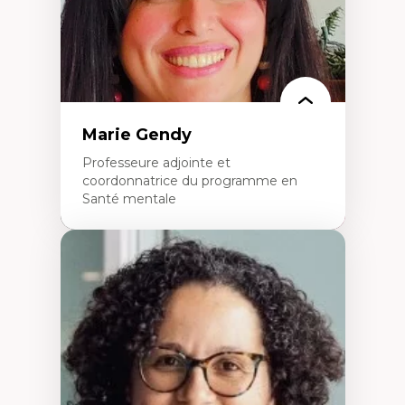
Marie Gendy
Professeure adjointe et
coordonnatrice du programme en
Santé mentale
Expertises
Neuropsychiatrie et neurosciences
Direction d'essais cliniques
Analyse des politiques et pratiques en santé
mentale
Développement de protocoles d'essais
cliniques
Collaboration interfonctionnelle
Leadership en recherche clinique
Développement de cadres politiques