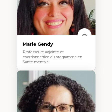
L’insertion professionnelle des
enseignant.e.s
Marie Gendy
Professeure adjointe et
coordonnatrice du programme en
Santé mentale
Expertises
Neuropsychiatrie et neurosciences
Direction d'essais cliniques
Analyse des politiques et pratiques en santé
mentale
Développement de protocoles d'essais
cliniques
Collaboration interfonctionnelle