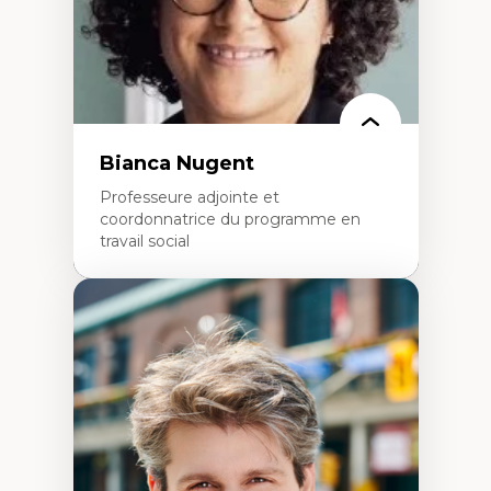
Leadership en recherche clinique
Développement de cadres politiques
Collaboration avec des entreprises
pharmaceutiques
Rédaction de publications et de rapports
politiques
Enseignement et mentorat
Bianca Nugent
Professeure adjointe et
coordonnatrice du programme en
travail social
Expertises
Travail social, action et justice sociale
Fondements de l’intervention et des
nouvelles pratiques en travail social et en
éducation inclusive
Minorités linguistiques, offre active et
francophonie plurielle en contexte
linguistique minoritaire
Études critiques sur le handicap, la
neurodiversité, l'agentivité et les injustices