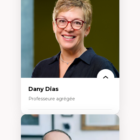
Théories du développement
Économie politique comparée
Élites économiques
Sociologie économique
Extractivisme
Classes sociales
Mouvements sociaux
Théories de l’État
Dany Dias
Professeure agrégée
Expertises
Pédagogies critiques et justice sociale
Éthique relationnelle et sollicitude en
éducation