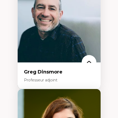
Décolonisation et autochtonisation de la
formation à l’enseignement
Littératie et didactique du français
Éducation inclusive
Formation à l’enseignement en contexte
francophone minoritaire
Identité linguistique et culturelle
Recherche-action et approches
participatives
Leadership éducatif et pratiques réflexives
Éducation durable et bien-être en
enseignement
Greg Dinsmore
Professeur adjoint
Expertises
Fragmentation des auditoires médiatiques
Analyse multi-plateforme des auditoires
médiatiques
Analyse des comportements numériques à