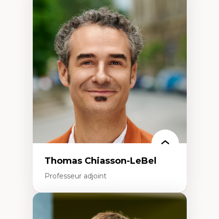
Expertises
Économie circulaire
Modèles d’affaires durables
Histoire des faits économiques
Gestion durable des ressources naturelles
Écologie industrielle
Aménagement durable du territoire
Développement régional
Coopératives
Télétravail en milieu rural francophone
Transition socio-écologique
Thomas Chiasson-LeBel
Professeur adjoint
Expertises