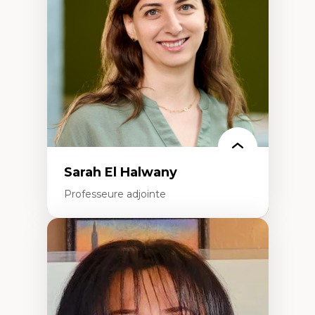
travers les données massives et l’IA
Recherche quantitative et qualitative sur
les auditoires médiatiques
Épistémologie des techniques de recherche
numérique et l’IA
Théorie des droits de la personne
La pensée politique d’Hannah Arendt
La pensée politique à l’ère numérique
Justice internationale et normes
internationales
Sarah El Halwany
Professeure adjointe
Expertises
Les apports pédagogiques des théories de
l'affect, du posthumanisme, du féminisme
dans l'éducation aux sciences
L'apprentissage des sciences/STIM dans une
perspective socioécologique de care