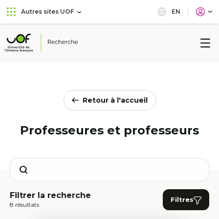
Aller
Passer
EN
Autres sites UOF
au
au
menu
contenu
principal
Université
de
l'Ontario
français
Retour à l'accueil
Professeures et professeurs
Search
Filtrer la recherche
Filtres
8 résultats