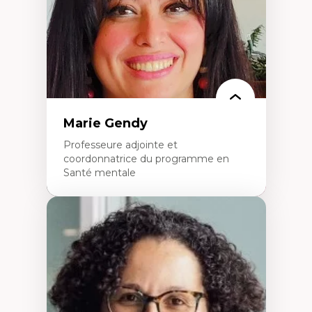
L’insertion professionnelle des
enseignant.e.s
Marie Gendy
Professeure adjointe et
coordonnatrice du programme en
Santé mentale
Expertises
Neuropsychiatrie et neurosciences
Direction d'essais cliniques
Analyse des politiques et pratiques en santé
mentale
Développement de protocoles d'essais
cliniques
Collaboration interfonctionnelle