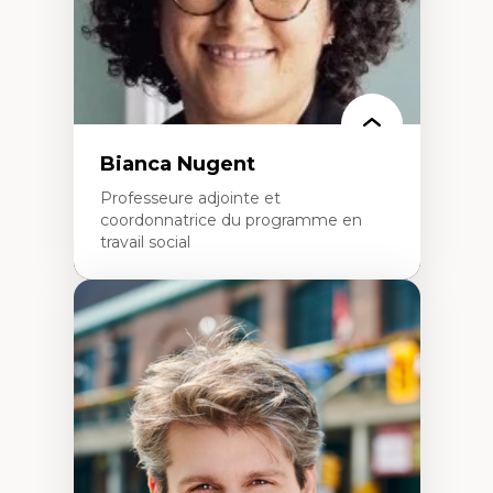
Leadership en recherche clinique
Développement de cadres politiques
Collaboration avec des entreprises
pharmaceutiques
Rédaction de publications et de rapports
politiques
Enseignement et mentorat
Bianca Nugent
Professeure adjointe et
coordonnatrice du programme en
travail social
Expertises
Travail social, action et justice sociale
Fondements de l’intervention et des
nouvelles pratiques en travail social et en
éducation inclusive
Minorités linguistiques, offre active et
francophonie plurielle en contexte
linguistique minoritaire
Études critiques sur le handicap, la
neurodiversité, l'agentivité et les injustices