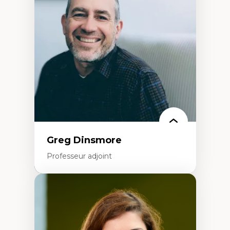
éducation
Décolonisation et autochtonisation de la
formation à l’enseignement
Littératie et didactique du français
Éducation inclusive
Formation à l’enseignement en contexte
francophone minoritaire
Identité linguistique et culturelle
Recherche-action et approches
participatives
Leadership éducatif et pratiques réflexives
Éducation durable et bien-être en
enseignement
Greg Dinsmore
Professeur adjoint
Expertises
Fragmentation des auditoires médiatiques
Analyse multi-plateforme des auditoires
médiatiques
Analyse des comportements numériques à