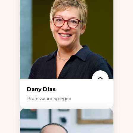
Théories du développement
Économie politique comparée
Élites économiques
Sociologie économique
Extractivisme
Classes sociales
Mouvements sociaux
Théories de l’État
Dany Dias
Professeure agrégée
Expertises
Pédagogies critiques et justice sociale
Éthique relationnelle et sollicitude en