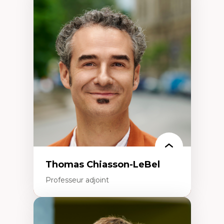
Expertises
Économie circulaire
Modèles d’affaires durables
Histoire des faits économiques
Gestion durable des ressources naturelles
Écologie industrielle
Aménagement durable du territoire
Développement régional
Coopératives
Télétravail en milieu rural francophone
Transition socio-écologique
Thomas Chiasson-LeBel
Professeur adjoint
Expertises