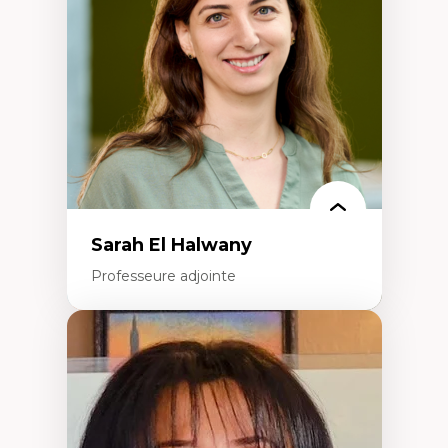
travers les données massives et l’IA
Recherche quantitative et qualitative sur
les auditoires médiatiques
Épistémologie des techniques de recherche
numérique et l’IA
Théorie des droits de la personne
La pensée politique d’Hannah Arendt
La pensée politique à l’ère numérique
Justice internationale et normes
internationales
Sarah El Halwany
Professeure adjointe
Expertises
Les apports pédagogiques des théories de
l'affect, du posthumanisme, du féminisme
dans l'éducation aux sciences
L'apprentissage des sciences/STIM dans une
perspective socioécologique de care