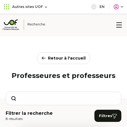
Aller
Passer
EN
Autres sites UOF
au
au
menu
contenu
principal
Université
de
l'Ontario
français
Retour à l'accueil
Professeures et professeurs
Search
Filtrer la recherche
Filtres
8 résultats