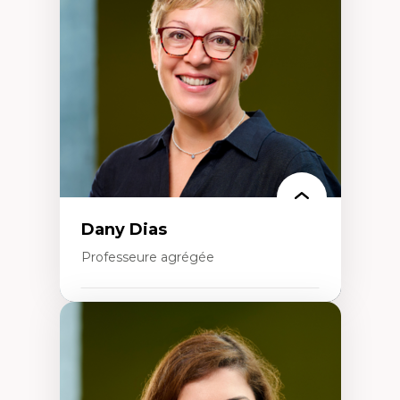
Élites économiques
Sociologie économique
Extractivisme
Classes sociales
Mouvements sociaux
Théories de l’État
Dany Dias
Professeure agrégée
Expertises
Pédagogies critiques et justice sociale
Éthique relationnelle et sollicitude en
éducation
Décolonisation et autochtonisation de la
formation à l’enseignement