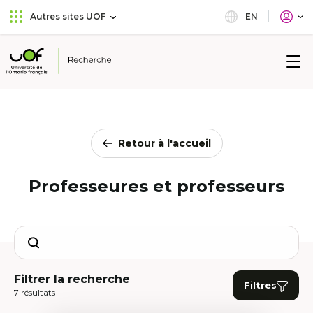
Aller
Passer
EN
Autres sites UOF
au
au
menu
contenu
principal
Université
de
l'Ontario
français
Retour à l'accueil
Professeures et professeurs
Search
Filtrer la recherche
Filtres
7 résultats