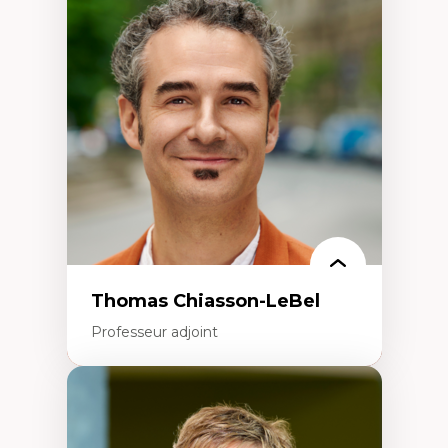
Économie circulaire
Modèles d’affaires durables
Histoire des faits économiques
Gestion durable des ressources naturelles
Écologie industrielle
Aménagement durable du territoire
Développement régional
Coopératives
Télétravail en milieu rural francophone
Transition socio-écologique
Thomas Chiasson-LeBel
Professeur adjoint
Expertises
Théories du développement
Économie politique comparée