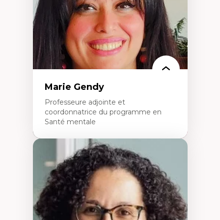
L’insertion professionnelle des
enseignant.e.s
Marie Gendy
Professeure adjointe et
coordonnatrice du programme en
Santé mentale
Expertises
Neuropsychiatrie et neurosciences
Direction d'essais cliniques
Analyse des politiques et pratiques en santé
mentale
Développement de protocoles d'essais
cliniques
Collaboration interfonctionnelle