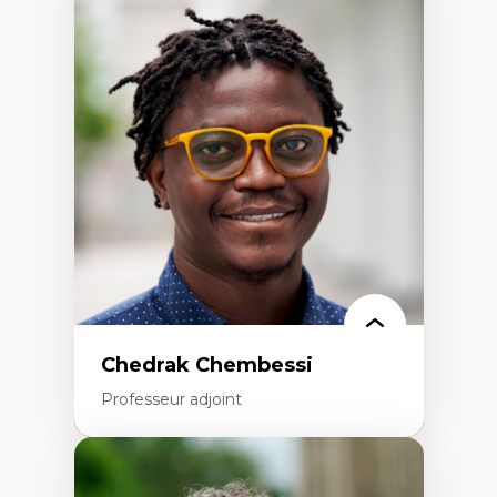
Expertises
Discours sur la ville et représentations
Mosquées, formes et usages au Canada
Reconnaissance et représentations des
communautés immigrantes dans l'espace
urbain
Design architectural et urbain
Patrimoine et patrimonialisation
Études postcoloniales et décolonisation des
savoirs
Chedrak Chembessi
Professeur adjoint
Expertises