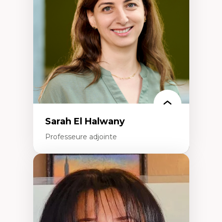
Littératie et didactique du français
Éducation inclusive
Formation à l’enseignement en contexte
francophone minoritaire
Identité linguistique et culturelle
Recherche-action et approches
participatives
Leadership éducatif et pratiques réflexives
Éducation durable et bien-être en
enseignement
Sarah El Halwany
Professeure adjointe
Expertises
Les apports pédagogiques des théories de
l'affect, du posthumanisme, du féminisme
dans l'éducation aux sciences
L'apprentissage des sciences/STIM dans une
perspective socioécologique de care