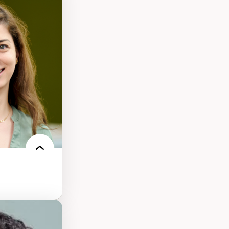
nt
arée