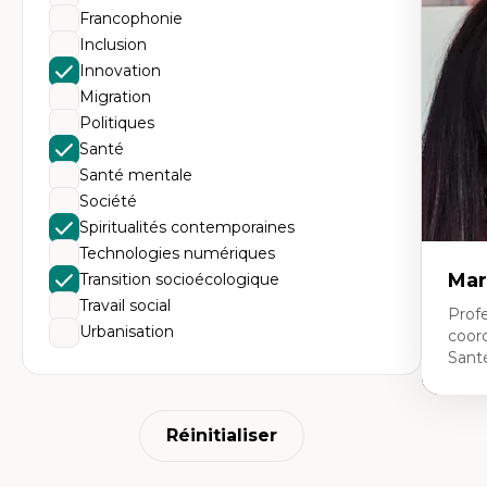
Éth
Francophonie
éd
Dé
Inclusion
fo
Innovation
Li
Éd
Migration
Fo
Politiques
fr
Ide
Santé
Re
Santé mentale
pa
Le
Société
Éd
Spiritualités contemporaines
en
Technologies numériques
Mar
Transition socioécologique
Travail social
Profe
Urbanisation
coor
Sant
Expe
Réinitialiser
Ne
Dir