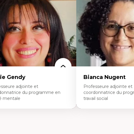
ique relationnelle et sollicitude en
Les apports pédagogiques 
ucation
l'affect, du posthumanis
colonisation et autochtonisation de la
dans l'éducation aux scien
rmation à l’enseignement
L'apprentissage des scien
ttératie et didactique du français
perspective socioécologiqu
ucation inclusive
L’insertion professionnelle
rmation à l’enseignement en contexte
enseignant.e.s
ancophone minoritaire
ntité linguistique et culturelle
cherche-action et approches
rticipatives
adership éducatif et pratiques réflexives
ucation durable et bien-être en
seignement
ie Gendy
Bianca Nugent
sseure adjointe et
Professeure adjointe et
donnatrice du programme en
coordonnatrice du pro
é mentale
travail social
rtises
Expertises
uropsychiatrie et neurosciences
Travail social, action et jus
ection d'essais cliniques
Fondements de l’intervent