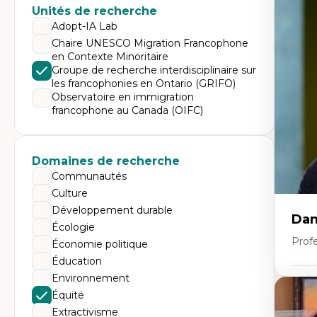
Expe
Unités de recherche
Éc
Adopt-IA Lab
Mo
Chaire UNESCO Migration Francophone
Hi
en Contexte Minoritaire
Ge
Éc
Groupe de recherche interdisciplinaire sur
Am
les francophonies en Ontario (GRIFO)
Dé
Observatoire en immigration
Co
francophone au Canada (OIFC)
Té
Tr
Domaines de recherche
Communautés
Culture
Développement durable
Dan
Écologie
Prof
Économie politique
Éducation
Environnement
Expe
Équité
Pé
Extractivisme