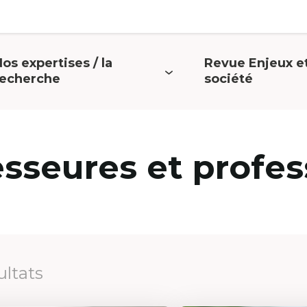
os expertises / la
Revue Enjeux e
uvrir
Ouvrir
recherche
société
e
le
menu
menu
esseures et profes
ultats