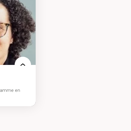
des théories de
me, du féminisme
ces
ces/STIM dans une
e de care
 des
gramme en
tice sociale
ion et des