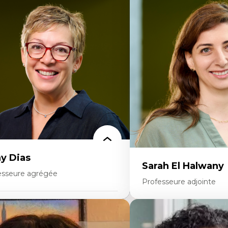
rtises
Expertises
onomie circulaire
Théories du développeme
dèles d’affaires durables
Économie politique comp
stoire des faits économiques
Élites économiques
stion durable des ressources naturelles
Sociologie économique
ologie industrielle
Extractivisme
énagement durable du territoire
Classes sociales
veloppement régional
Mouvements sociaux
opératives
Théories de l’État
létravail en milieu rural francophone
ansition socio-écologique
y Dias
Sarah El Halwany
esseure agrégée
Professeure adjointe
rtises
Expertises
dagogies critiques et justice sociale