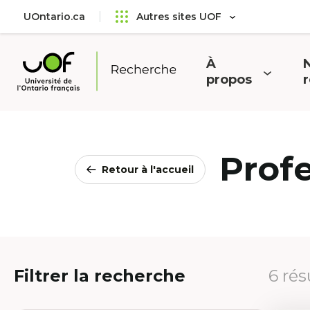
Aller
Passer
UOntario.ca
Autres sites UOF
au
au
menu
contenu
principal
À
N
Ouvrir
O
propos
Université
le
l
de
menu
l'Ontario
français
Prof
Retour à l'accueil
Filtrer la recherche
6 rés