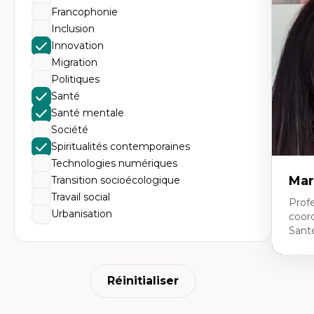
Éth
Francophonie
éd
Dé
Inclusion
fo
Innovation
Li
Éd
Migration
Fo
Politiques
fr
Ide
Santé
Re
Santé mentale
pa
Le
Société
Éd
Spiritualités contemporaines
en
Technologies numériques
Mar
Transition socioécologique
Travail social
Profe
Urbanisation
coor
Sant
Expe
Réinitialiser
Ne
Dir