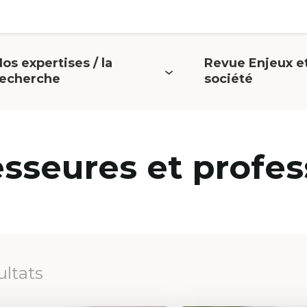
os expertises / la
Revue Enjeux e
uvrir
Ouvrir
recherche
société
e
le
menu
menu
esseures et profes
ultats