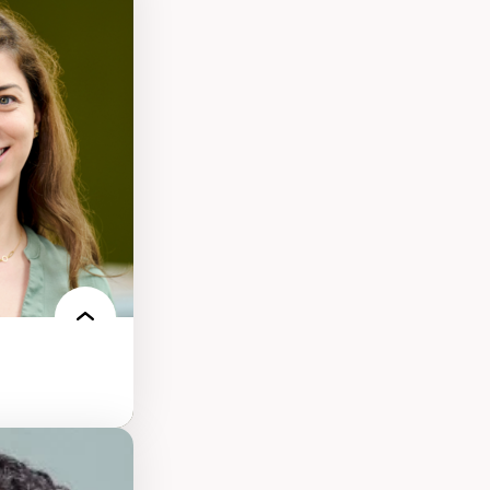
nt
arée