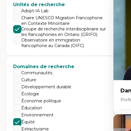
Expe
Unités de recherche
Éc
Adopt-IA Lab
Mo
Chaire UNESCO Migration Francophone
Hi
en Contexte Minoritaire
Ge
Éc
Groupe de recherche interdisciplinaire sur
Am
les francophonies en Ontario (GRIFO)
Dé
Observatoire en immigration
Co
francophone au Canada (OIFC)
Té
Tr
Domaines de recherche
Communautés
Culture
Développement durable
Dan
Écologie
Prof
Économie politique
Éducation
Environnement
Expe
Équité
Pé
Extractivisme