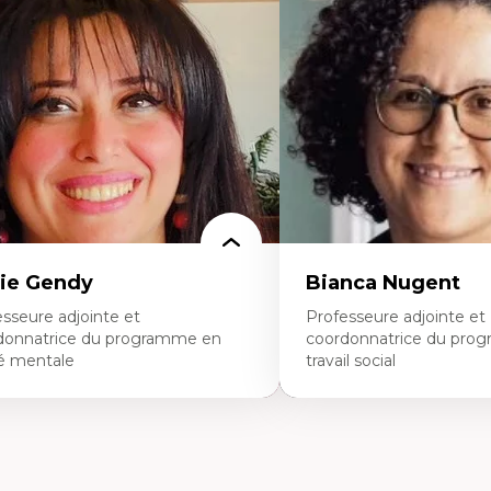
ique relationnelle et sollicitude en
Les apports pédagogiques 
ucation
l'affect, du posthumanis
colonisation et autochtonisation de la
dans l'éducation aux scien
rmation à l’enseignement
L'apprentissage des scien
ttératie et didactique du français
perspective socioécologiqu
ucation inclusive
L’insertion professionnelle
rmation à l’enseignement en contexte
enseignant.e.s
ancophone minoritaire
ntité linguistique et culturelle
cherche-action et approches
rticipatives
adership éducatif et pratiques réflexives
ucation durable et bien-être en
seignement
ie Gendy
Bianca Nugent
sseure adjointe et
Professeure adjointe et
donnatrice du programme en
coordonnatrice du pro
é mentale
travail social
rtises
Expertises
uropsychiatrie et neurosciences
Travail social, action et jus
ection d'essais cliniques
Fondements de l’intervent