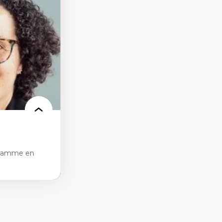
des théories de
me, du féminisme
ces
ces/STIM dans une
e de care
 des
gramme en
tice sociale
ion et des