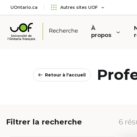
Aller
Passer
UOntario.ca
Autres sites UOF
au
au
menu
contenu
principal
À
N
Ouvrir
O
propos
Université
le
l
de
menu
l'Ontario
français
Prof
Retour à l'accueil
Filtrer la recherche
6 rés