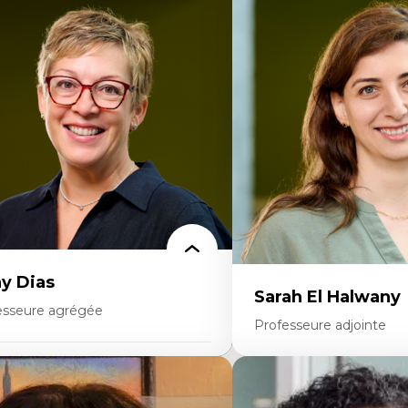
rtises
Expertises
onomie circulaire
Théories du développeme
dèles d’affaires durables
Économie politique comp
stoire des faits économiques
Élites économiques
stion durable des ressources naturelles
Sociologie économique
ologie industrielle
Extractivisme
énagement durable du territoire
Classes sociales
veloppement régional
Mouvements sociaux
opératives
Théories de l’État
létravail en milieu rural francophone
ansition socio-écologique
y Dias
Sarah El Halwany
esseure agrégée
Professeure adjointe
rtises
Expertises
dagogies critiques et justice sociale