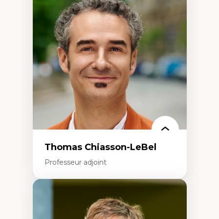
Économie circulaire
Modèles d’affaires durables
Histoire des faits économiques
Gestion durable des ressources naturelles
Écologie industrielle
Aménagement durable du territoire
Développement régional
Coopératives
Télétravail en milieu rural francophone
Transition socio-écologique
Thomas Chiasson-LeBel
Professeur adjoint
Expertises
Théories du développement
Économie politique comparée