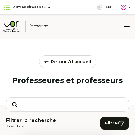
Aller
Passer
EN
Autres sites UOF
au
au
menu
contenu
principal
Université
de
l'Ontario
français
Retour à l'accueil
Professeures et professeurs
Search
Filtrer la recherche
Filtres
7 résultats