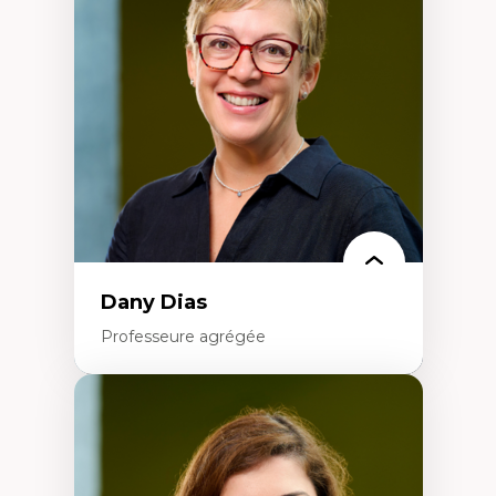
Élites économiques
Sociologie économique
Extractivisme
Classes sociales
Mouvements sociaux
Théories de l’État
Dany Dias
Professeure agrégée
Expertises
Pédagogies critiques et justice sociale
Éthique relationnelle et sollicitude en
éducation
Décolonisation et autochtonisation de la