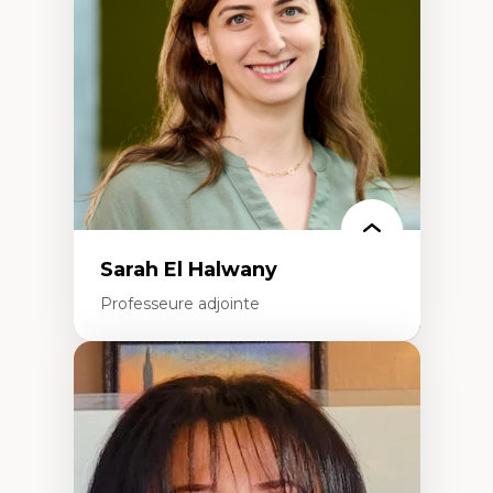
formation à l’enseignement
Littératie et didactique du français
Éducation inclusive
Formation à l’enseignement en contexte
francophone minoritaire
Identité linguistique et culturelle
Recherche-action et approches
participatives
Leadership éducatif et pratiques réflexives
Éducation durable et bien-être en
enseignement
Sarah El Halwany
Professeure adjointe
Expertises
Les apports pédagogiques des théories de
l'affect, du posthumanisme, du féminisme
dans l'éducation aux sciences
L'apprentissage des sciences/STIM dans une
perspective socioécologique de care