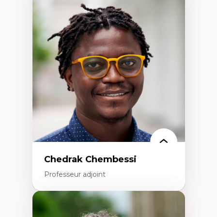
Expertises
Didactique des sciences – processus
d’enquête et culture scientifique
Éducation en milieu minoritaire –
construction identitaire et conscience
critique
Technologies éducatives – ludification et
programmation pédagogique
La langue dans toutes les matières –
environnement discursif et langage
scientifique
Chedrak Chembessi
Professeur adjoint
Expertises