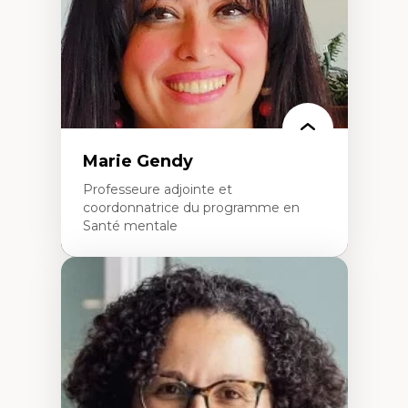
L’insertion professionnelle des
enseignant.e.s
Marie Gendy
Professeure adjointe et
coordonnatrice du programme en
Santé mentale
Expertises
Neuropsychiatrie et neurosciences
Direction d'essais cliniques
Analyse des politiques et pratiques en santé
mentale
Développement de protocoles d'essais
cliniques
Collaboration interfonctionnelle