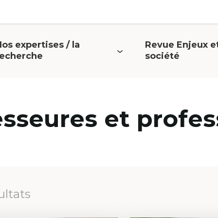
os expertises / la
Revue Enjeux e
uvrir
Ouvrir
recherche
société
e
le
menu
menu
esseures et profes
ultats