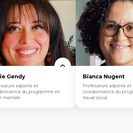
ique relationnelle et sollicitude en
Les apports pédagogiques 
ucation
l'affect, du posthumanis
colonisation et autochtonisation de la
dans l'éducation aux scien
rmation à l’enseignement
L'apprentissage des scien
ttératie et didactique du français
perspective socioécologiqu
ucation inclusive
L’insertion professionnelle
rmation à l’enseignement en contexte
enseignant.e.s
ancophone minoritaire
ntité linguistique et culturelle
cherche-action et approches
rticipatives
adership éducatif et pratiques réflexives
ucation durable et bien-être en
seignement
ie Gendy
Bianca Nugent
sseure adjointe et
Professeure adjointe et
donnatrice du programme en
coordonnatrice du pro
é mentale
travail social
rtises
Expertises
uropsychiatrie et neurosciences
Travail social, action et jus
ection d'essais cliniques
Fondements de l’intervent