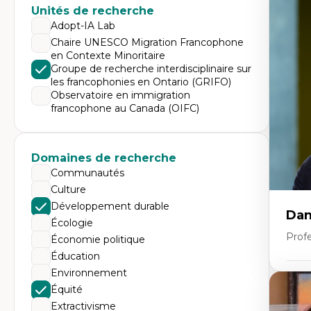
Expe
Unités de recherche
Éc
Adopt-IA Lab
Mo
Chaire UNESCO Migration Francophone
Hi
en Contexte Minoritaire
Ge
Éc
Groupe de recherche interdisciplinaire sur
Am
les francophonies en Ontario (GRIFO)
Dé
Observatoire en immigration
Co
francophone au Canada (OIFC)
Té
Tr
Domaines de recherche
Communautés
Culture
Développement durable
Dan
Écologie
Prof
Économie politique
Éducation
Environnement
Expe
Équité
Pé
Extractivisme