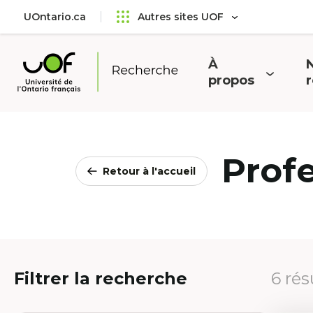
Aller
Passer
UOntario.ca
Autres sites UOF
au
au
menu
contenu
principal
À
N
Ouvrir
O
propos
Université
le
l
de
menu
l'Ontario
français
Prof
Retour à l'accueil
Filtrer la recherche
6 rés