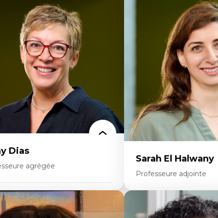
rtises
Expertises
onomie circulaire
Théories du développeme
dèles d’affaires durables
Économie politique comp
stoire des faits économiques
Élites économiques
stion durable des ressources naturelles
Sociologie économique
ologie industrielle
Extractivisme
énagement durable du territoire
Classes sociales
veloppement régional
Mouvements sociaux
opératives
Théories de l’État
létravail en milieu rural francophone
ansition socio-écologique
y Dias
Sarah El Halwany
esseure agrégée
Professeure adjointe
rtises
Expertises
dagogies critiques et justice sociale