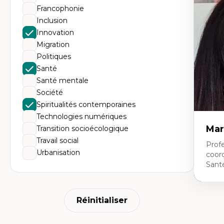
Éth
Francophonie
éd
Dé
Inclusion
fo
Innovation
Li
Éd
Migration
Fo
Politiques
fr
Ide
Santé
Re
Santé mentale
pa
Le
Société
Éd
Spiritualités contemporaines
en
Technologies numériques
Mar
Transition socioécologique
Travail social
Profe
Urbanisation
coor
Sant
Expe
Réinitialiser
Ne
Dir