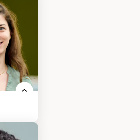
nt
arée