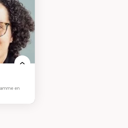
des théories de
me, du féminisme
ces
ces/STIM dans une
e de care
 des
gramme en
tice sociale
ion et des