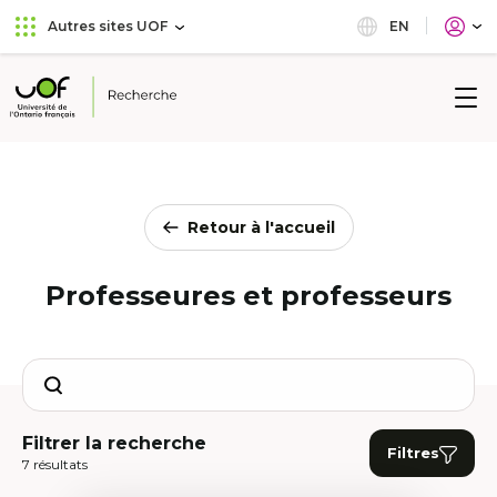
Aller
Passer
EN
Autres sites UOF
au
au
menu
contenu
principal
Université
de
l'Ontario
français
Retour à l'accueil
Professeures et professeurs
Search
Filtrer la recherche
Filtres
7 résultats