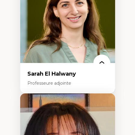
Littératie et didactique du français
Éducation inclusive
Formation à l’enseignement en contexte
francophone minoritaire
Identité linguistique et culturelle
Recherche-action et approches
participatives
Leadership éducatif et pratiques réflexives
Éducation durable et bien-être en
enseignement
Sarah El Halwany
Professeure adjointe
Expertises
Les apports pédagogiques des théories de
l'affect, du posthumanisme, du féminisme
dans l'éducation aux sciences
L'apprentissage des sciences/STIM dans une
perspective socioécologique de care