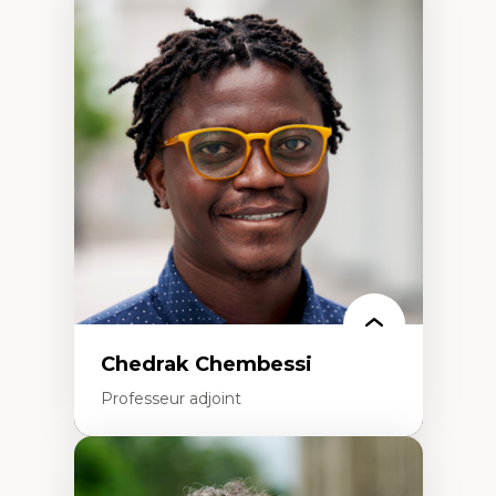
Didactique des sciences – processus
d’enquête et culture scientifique
Éducation en milieu minoritaire –
construction identitaire et conscience
critique
Technologies éducatives – ludification et
programmation pédagogique
La langue dans toutes les matières –
environnement discursif et langage
scientifique
Chedrak Chembessi
Professeur adjoint
Expertises