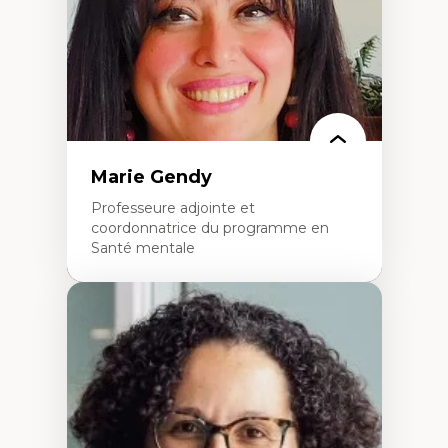
L’insertion professionnelle des
enseignant.e.s
Marie Gendy
Professeure adjointe et
coordonnatrice du programme en
Santé mentale
Expertises
Neuropsychiatrie et neurosciences
Direction d'essais cliniques
Analyse des politiques et pratiques en santé
mentale
Développement de protocoles d'essais
cliniques
Collaboration interfonctionnelle