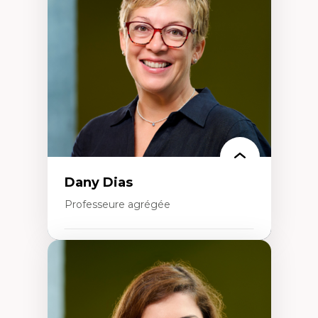
Élites économiques
Sociologie économique
Extractivisme
Classes sociales
Mouvements sociaux
Théories de l’État
Dany Dias
Professeure agrégée
Expertises
Pédagogies critiques et justice sociale
Éthique relationnelle et sollicitude en
éducation
Décolonisation et autochtonisation de la
formation à l’enseignement