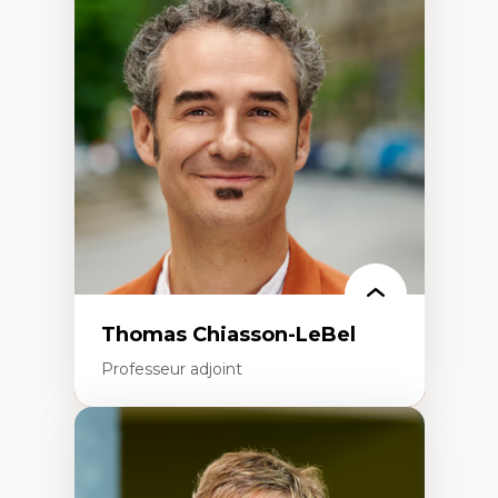
Économie circulaire
Modèles d’affaires durables
Histoire des faits économiques
Gestion durable des ressources naturelles
Écologie industrielle
Aménagement durable du territoire
Développement régional
Coopératives
Télétravail en milieu rural francophone
Transition socio-écologique
Thomas Chiasson-LeBel
Professeur adjoint
Expertises
Théories du développement
Économie politique comparée