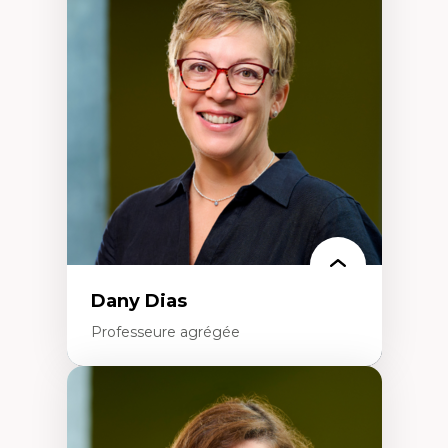
Théories du développement
Économie politique comparée
Élites économiques
Sociologie économique
Extractivisme
Classes sociales
Mouvements sociaux
Théories de l’État
Dany Dias
Professeure agrégée
Expertises
Pédagogies critiques et justice sociale
Éthique relationnelle et sollicitude en