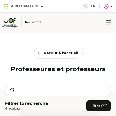
Aller
Passer
EN
Autres sites UOF
au
au
menu
contenu
principal
Université
de
l'Ontario
français
Retour à l'accueil
Professeures et professeurs
Search
Filtrer la recherche
Filtres
6 résultats