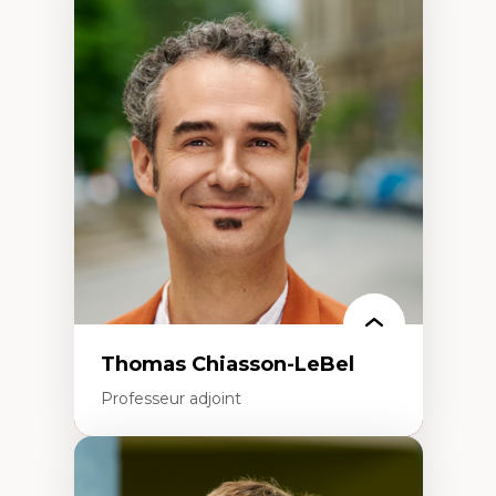
Expertises
Économie circulaire
Modèles d’affaires durables
Histoire des faits économiques
Gestion durable des ressources naturelles
Écologie industrielle
Aménagement durable du territoire
Développement régional
Coopératives
Télétravail en milieu rural francophone
Transition socio-écologique
Thomas Chiasson-LeBel
Professeur adjoint
Expertises