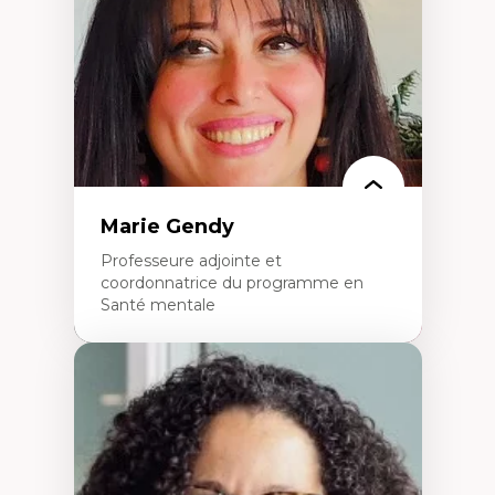
perspective socioécologique de care
L’insertion professionnelle des
enseignant.e.s
Marie Gendy
Professeure adjointe et
coordonnatrice du programme en
Santé mentale
Expertises
Neuropsychiatrie et neurosciences
Direction d'essais cliniques
Analyse des politiques et pratiques en santé
mentale
Développement de protocoles d'essais