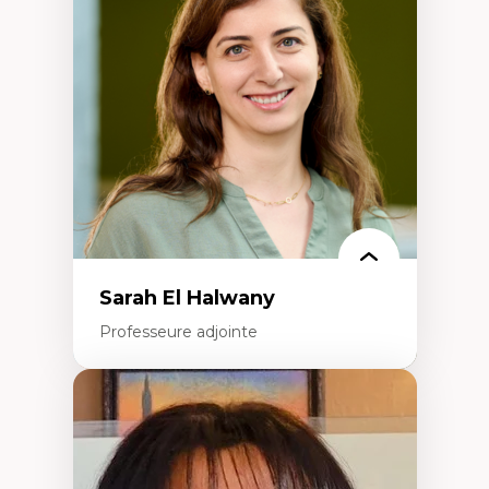
éducation
Décolonisation et autochtonisation de la
formation à l’enseignement
Littératie et didactique du français
Éducation inclusive
Formation à l’enseignement en contexte
francophone minoritaire
Identité linguistique et culturelle
Recherche-action et approches
participatives
Leadership éducatif et pratiques réflexives
Éducation durable et bien-être en
enseignement
Sarah El Halwany
Professeure adjointe
Expertises
Les apports pédagogiques des théories de
l'affect, du posthumanisme, du féminisme
dans l'éducation aux sciences
L'apprentissage des sciences/STIM dans une