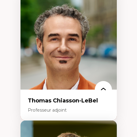
Expertises
Économie circulaire
Modèles d’affaires durables
Histoire des faits économiques
Gestion durable des ressources naturelles
Écologie industrielle
Aménagement durable du territoire
Développement régional
Coopératives
Télétravail en milieu rural francophone
Transition socio-écologique
Thomas Chiasson-LeBel
Professeur adjoint
Expertises