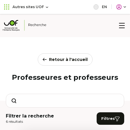
Aller
Passer
EN
Autres sites UOF
au
au
menu
contenu
principal
Université
de
l'Ontario
français
Retour à l'accueil
Professeures et professeurs
Search
Filtrer la recherche
Filtres
6 résultats