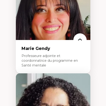
perspective socioécologique de care
L’insertion professionnelle des
enseignant.e.s
Marie Gendy
Professeure adjointe et
coordonnatrice du programme en
Santé mentale
Expertises
Neuropsychiatrie et neurosciences
Direction d'essais cliniques
Analyse des politiques et pratiques en santé
mentale
Développement de protocoles d'essais