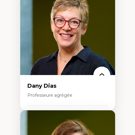
Théories du développement
Économie politique comparée
Élites économiques
Sociologie économique
Extractivisme
Classes sociales
Mouvements sociaux
Théories de l’État
Dany Dias
Professeure agrégée
Expertises
Pédagogies critiques et justice sociale
Éthique relationnelle et sollicitude en
éducation