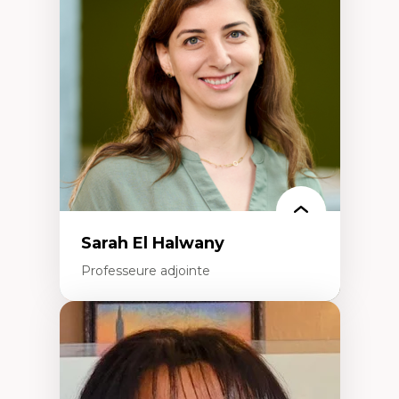
Décolonisation et autochtonisation de la
formation à l’enseignement
Littératie et didactique du français
Éducation inclusive
Formation à l’enseignement en contexte
francophone minoritaire
Identité linguistique et culturelle
Recherche-action et approches
participatives
Leadership éducatif et pratiques réflexives
Éducation durable et bien-être en
enseignement
Sarah El Halwany
Professeure adjointe
Expertises
Les apports pédagogiques des théories de
l'affect, du posthumanisme, du féminisme
dans l'éducation aux sciences
L'apprentissage des sciences/STIM dans une