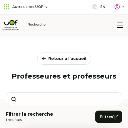
Aller
Passer
EN
Autres sites UOF
au
au
menu
contenu
principal
Université
de
l'Ontario
français
Retour à l'accueil
Professeures et professeurs
Search
Filtrer la recherche
Filtres
1 résultats