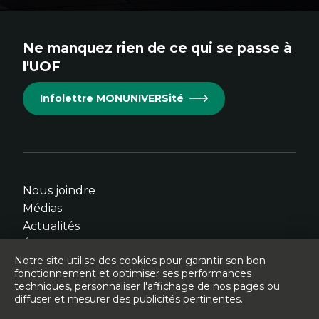
au
au
au
au
au
site.
site.
site.
site.
site.
Ne manquez rien de ce qui se passe à
Cet
Cet
Cet
Cet
Cet
l'UOF
hyperlien
hyperlien
hyperlien
hyperlien
hyperlien
s'ouvrira
s'ouvrira
s'ouvrira
s'ouvrira
s'ouvrira
Infolettre MONUNIVERSité
dans
dans
dans
dans
dans
une
une
une
une
une
nouvelle
nouvelle
nouvelle
nouvelle
nouvelle
fenêtre.
fenêtre.
fenêtre.
fenêtre.
fenêtre.
Nous joindre
Médias
Actualités
Événements
Notre site utilise des cookies pour garantir son bon
fonctionnement et optimiser ses performances
techniques, personnaliser l'affichage de nos pages ou
diffuser et mesurer des publicités pertinentes.
© Université de l'Ontario français - 2026