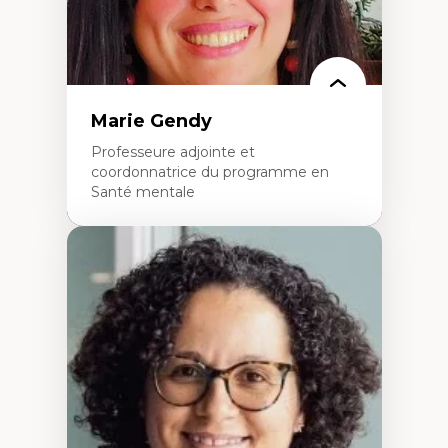
Marie Gendy
Professeure adjointe et
coordonnatrice du programme en
Santé mentale
Expertises
Neuropsychiatrie et neurosciences
Direction d'essais cliniques
Analyse des politiques et pratiques en santé
mentale
Développement de protocoles d'essais
cliniques
Collaboration interfonctionnelle
Leadership en recherche clinique
Développement de cadres politiques
Collaboration avec des entreprises
pharmaceutiques