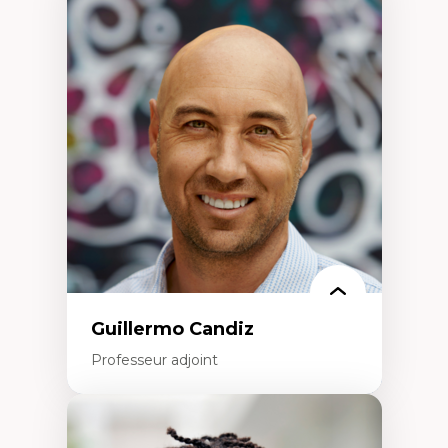
Expertises
Discours sur la ville et représentations
Mosquées, formes et usages au Canada
Reconnaissance et représentations des
communautés immigrantes dans l'espace
urbain
Design architectural et urbain
Patrimoine et patrimonialisation
Études postcoloniales et décolonisation des
savoirs
Guillermo Candiz
Professeur adjoint
Expertises