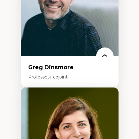
Éducation inclusive
Formation à l’enseignement en contexte
francophone minoritaire
Identité linguistique et culturelle
Recherche-action et approches
participatives
Leadership éducatif et pratiques réflexives
Éducation durable et bien-être en
enseignement
Greg Dinsmore
Professeur adjoint
Expertises
Fragmentation des auditoires médiatiques
Analyse multi-plateforme des auditoires
médiatiques
Analyse des comportements numériques à
travers les données massives et l’IA
Recherche quantitative et qualitative sur
les auditoires médiatiques