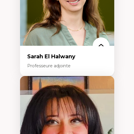
Épistémologie des techniques de recherche
numérique et l’IA
Théorie des droits de la personne
La pensée politique d’Hannah Arendt
La pensée politique à l’ère numérique
Justice internationale et normes
internationales
Sarah El Halwany
Professeure adjointe
Expertises
Les apports pédagogiques des théories de
l'affect, du posthumanisme, du féminisme
dans l'éducation aux sciences
L'apprentissage des sciences/STIM dans une
perspective socioécologique de care
L’insertion professionnelle des
enseignant.e.s