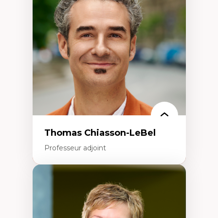
Histoire des faits économiques
Gestion durable des ressources naturelles
Écologie industrielle
Aménagement durable du territoire
Développement régional
Coopératives
Télétravail en milieu rural francophone
Transition socio-écologique
Thomas Chiasson-LeBel
Professeur adjoint
Expertises
Théories du développement
Économie politique comparée
Élites économiques
Sociologie économique