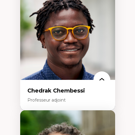
Trajectoires migratoires
Migrations forcées
Études des frontières; Enjeux géopolitiques
des migrations
Politiques migratoires
Réfugiés
Demandeurs d’asile
Migrations irrégulières
Migrations temporaires
Migration et changement climatique
Migration et développement
Chedrak Chembessi
Professeur adjoint
Expertises
Économie circulaire
Modèles d’affaires durables