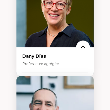
Extractivisme
Classes sociales
Mouvements sociaux
Théories de l’État
Dany Dias
Professeure agrégée
Expertises
Pédagogies critiques et justice sociale
Éthique relationnelle et sollicitude en
éducation
Décolonisation et autochtonisation de la
formation à l’enseignement
Littératie et didactique du français