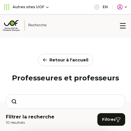
Aller
Passer
EN
Autres sites UOF
au
au
menu
contenu
principal
Université
de
l'Ontario
français
Retour à l'accueil
Professeures et professeurs
Search
Filtrer la recherche
Filtres
10 résultats