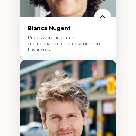
Rédaction de publications et de rapports
politiques
Enseignement et mentorat
Bianca Nugent
Professeure adjointe et
coordonnatrice du programme en
travail social
Expertises
Travail social, action et justice sociale
Fondements de l’intervention et des
nouvelles pratiques en travail social et en
éducation inclusive
Minorités linguistiques, offre active et
francophonie plurielle en contexte
linguistique minoritaire
Études critiques sur le handicap, la
neurodiversité, l'agentivité et les injustices
épistémiques
Intersectionnalité et réalités 2SLGBTQ+
Méthodes d’interventions et approches