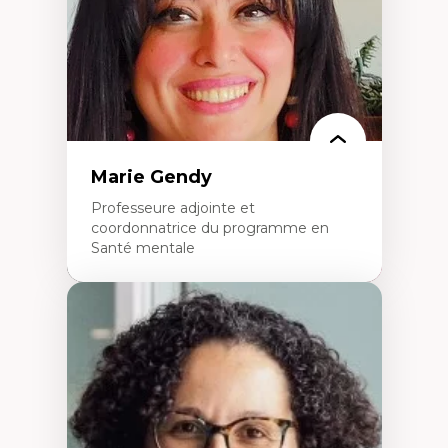
L’insertion professionnelle des
enseignant.e.s
Marie Gendy
Professeure adjointe et
coordonnatrice du programme en
Santé mentale
Expertises
Neuropsychiatrie et neurosciences
Direction d'essais cliniques
Analyse des politiques et pratiques en santé
mentale
Développement de protocoles d'essais
cliniques
Collaboration interfonctionnelle