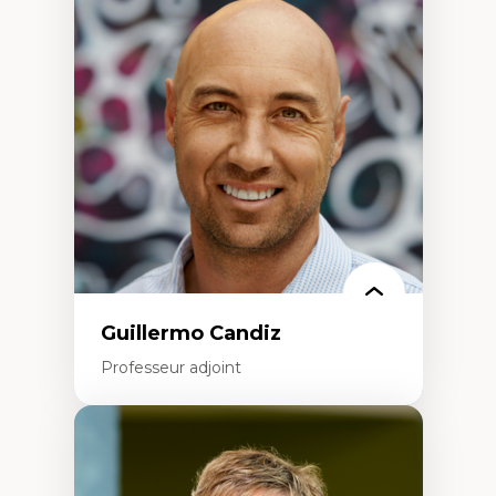
Didactique des sciences – processus
d’enquête et culture scientifique
Éducation en milieu minoritaire –
construction identitaire et conscience
critique
Technologies éducatives – ludification et
programmation pédagogique
La langue dans toutes les matières –
environnement discursif et langage
scientifique
Guillermo Candiz
Professeur adjoint
Expertises
Trajectoires migratoires
Migrations forcées