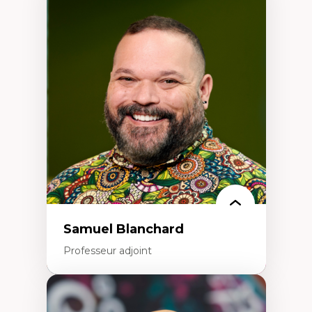
Expertises
Discours sur la ville et représentations
Mosquées, formes et usages au Canada
Reconnaissance et représentations des
communautés immigrantes dans l'espace
urbain
Design architectural et urbain
Patrimoine et patrimonialisation
Études postcoloniales et décolonisation des
savoirs
Samuel Blanchard
Professeur adjoint
Expertises