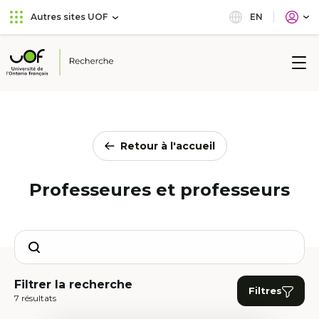
Aller
Passer
EN
Autres sites UOF
au
au
menu
contenu
principal
Université
de
l'Ontario
français
Retour à l'accueil
Professeures et professeurs
Search
Filtrer la recherche
Filtres
7 résultats