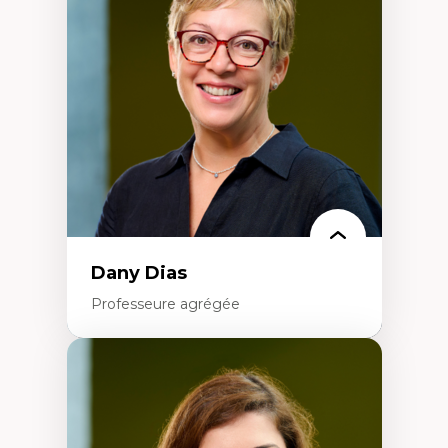
Études des frontières; Enjeux géopolitiques
des migrations
Politiques migratoires
Réfugiés
Demandeurs d’asile
Migrations irrégulières
Migrations temporaires
Migration et changement climatique
Migration et développement
Dany Dias
Professeure agrégée
Expertises
Pédagogies critiques et justice sociale
Éthique relationnelle et sollicitude en
éducation
Décolonisation et autochtonisation de la