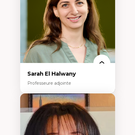
formation à l’enseignement
Littératie et didactique du français
Éducation inclusive
Formation à l’enseignement en contexte
francophone minoritaire
Identité linguistique et culturelle
Recherche-action et approches
participatives
Leadership éducatif et pratiques réflexives
Éducation durable et bien-être en
enseignement
Sarah El Halwany
Professeure adjointe
Expertises
Les apports pédagogiques des théories de
l'affect, du posthumanisme, du féminisme
dans l'éducation aux sciences
L'apprentissage des sciences/STIM dans une
perspective socioécologique de care