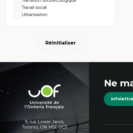
Transition socioécologique
An
me
Travail social
Dé
Urbanisation
cl
Co
Le
Dé
Co
ph
Réinitialiser
Ré
po
En
Coordonnées
Ne ma
et
Université
de
informations
Infolett
l'Ontario
français
supplémentaires
9, rue Lower Jarvis,
Toronto, ON M5E 0C3