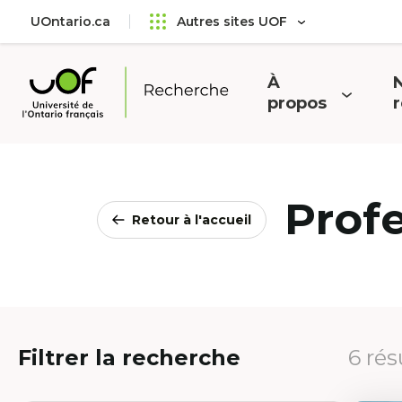
Aller
Passer
UOntario.ca
Autres sites UOF
au
au
menu
contenu
principal
À
N
Ouvrir
O
propos
Université
le
l
de
menu
l'Ontario
français
Prof
Retour à l'accueil
Filtrer la recherche
6 rés