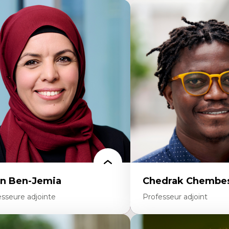
n Ben-Jemia
Chedrak Chembes
esseure adjointe
Professeur adjoint