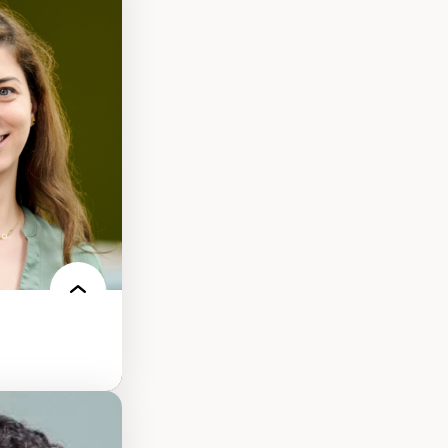
s
ques
rces naturelles
territoire
l francophone
ue