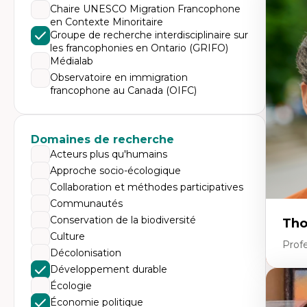
Expe
Chaire UNESCO Migration Francophone
en Contexte Minoritaire
Di
Mo
Groupe de recherche interdisciplinaire sur
Re
les francophonies en Ontario (GRIFO)
co
Médialab
ur
De
Observatoire en immigration
Pa
francophone au Canada (OIFC)
Ét
sa
Domaines de recherche
Acteurs plus qu'humains
Approche socio-écologique
Collaboration et méthodes participatives
Communautés
Conservation de la biodiversité
Tho
Culture
Profe
Décolonisation
Développement durable
Écologie
Expe
Économie politique