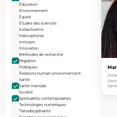
Th
Éducation
Éc
Él
Environnement
So
Équité
Ex
Cla
Études des sciences
Mo
Extractivisme
Th
Francophonie
Inclusion
Innovation
Méthodes de recherche
Migration
Mar
Politiques
Relations humain-environnement
Profe
Santé
coor
Santé mentale
Sant
Société
Spiritualités contemporaines
Expe
Technologies numériques
Ne
Transdisciplinarité
Dir