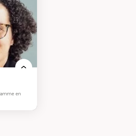
des théories de
me, du féminisme
ces
ces/STIM dans une
e de care
 des
gramme en
tice sociale
ion et des