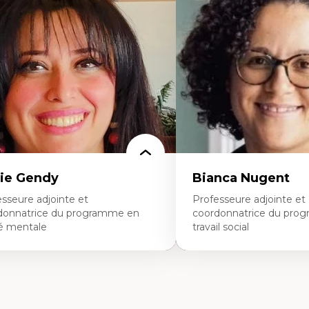
éories du développement
Les apports pédagogiques 
onomie politique comparée
l'affect, du posthumanis
ites économiques
dans l'éducation aux scien
ciologie économique
L'apprentissage des scien
tractivisme
perspective socioécologiqu
sses sociales
L’insertion professionnelle
uvements sociaux
enseignant.e.s
éories de l’État
ie Gendy
Bianca Nugent
sseure adjointe et
Professeure adjointe et
donnatrice du programme en
coordonnatrice du pro
é mentale
travail social
rtises
Expertises
uropsychiatrie et neurosciences
Travail social, action et jus
ection d'essais cliniques
Fondements de l’intervent