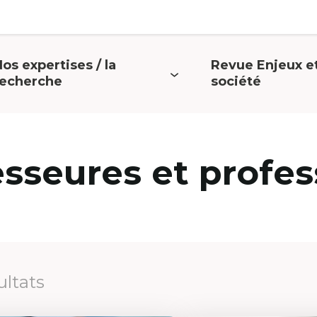
os expertises / la
Revue Enjeux e
uvrir
Ouvrir
recherche
société
e
le
menu
menu
esseures et profes
ultats