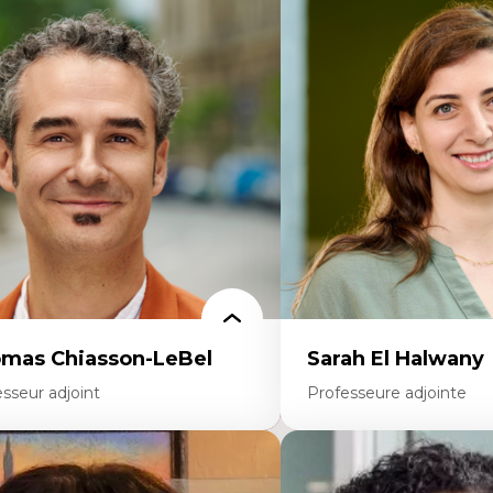
rtises
Expertises
scours sur la ville et représentations
Économie circulaire
squées, formes et usages au Canada
Modèles d’affaires durable
connaissance et représentations des
Histoire des faits économi
mmunautés immigrantes dans l'espace
Gestion durable des ressou
bain
Écologie industrielle
sign architectural et urbain
Aménagement durable du 
trimoine et patrimonialisation
Développement régional
udes postcoloniales et décolonisation des
Coopératives
voirs
Télétravail en milieu rura
Transition socio-écologiq
mas Chiasson-LeBel
Sarah El Halwany
sseur adjoint
Professeure adjointe
rtises
Expertises