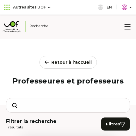
Aller
Passer
EN
Autres sites UOF
au
au
menu
contenu
principal
Université
de
l'Ontario
français
Retour à l'accueil
Professeures et professeurs
Search
Filtrer la recherche
Filtres
1 résultats