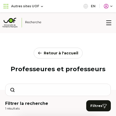
Aller
Passer
EN
Autres sites UOF
au
au
menu
contenu
principal
Université
de
l'Ontario
français
Retour à l'accueil
Professeures et professeurs
Search
Filtrer la recherche
Filtres
1 résultats