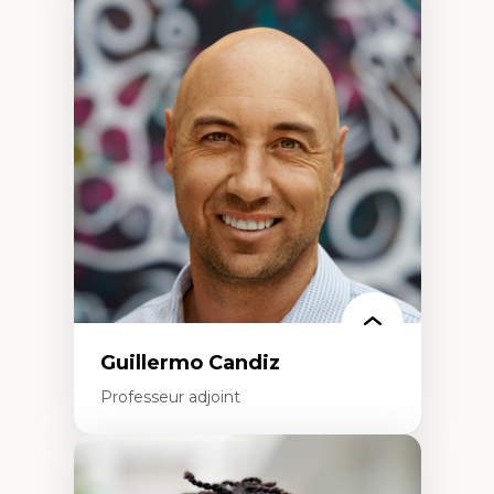
Expertises
Discours sur la ville et représentations
Mosquées, formes et usages au Canada
Reconnaissance et représentations des
communautés immigrantes dans l'espace
urbain
Design architectural et urbain
Patrimoine et patrimonialisation
Études postcoloniales et décolonisation des
savoirs
Guillermo Candiz
Professeur adjoint
Expertises