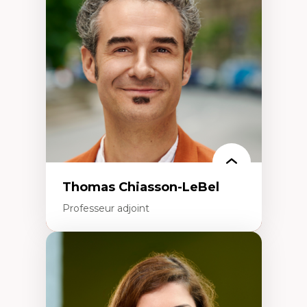
Histoire des faits économiques
Gestion durable des ressources naturelles
Écologie industrielle
Aménagement durable du territoire
Développement régional
Coopératives
Télétravail en milieu rural francophone
Transition socio-écologique
Thomas Chiasson-LeBel
Professeur adjoint
Expertises
Théories du développement
Économie politique comparée
Élites économiques
Sociologie économique