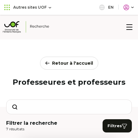
Aller
Passer
EN
Autres sites UOF
au
au
menu
contenu
principal
Université
de
l'Ontario
français
Retour à l'accueil
Professeures et professeurs
Search
Filtrer la recherche
Filtres
7 résultats