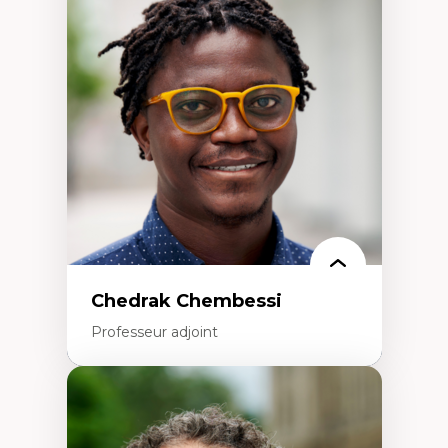
Trajectoires migratoires
Migrations forcées
Études des frontières; Enjeux géopolitiques
des migrations
Politiques migratoires
Réfugiés
Demandeurs d’asile
Migrations irrégulières
Migrations temporaires
Migration et changement climatique
Migration et développement
Chedrak Chembessi
Professeur adjoint
Expertises
Économie circulaire
Modèles d’affaires durables