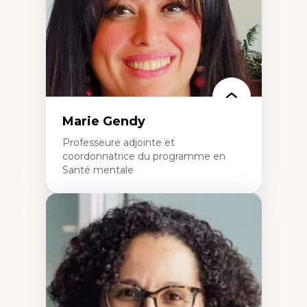
L’insertion professionnelle des
enseignant.e.s
Marie Gendy
Professeure adjointe et
coordonnatrice du programme en
Santé mentale
Expertises
Neuropsychiatrie et neurosciences
Direction d'essais cliniques
Analyse des politiques et pratiques en santé
mentale
Développement de protocoles d'essais
cliniques
Collaboration interfonctionnelle