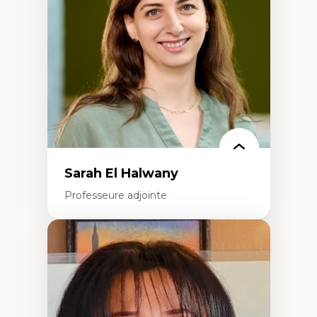
Extractivisme
Classes sociales
Mouvements sociaux
Théories de l’État
Sarah El Halwany
Professeure adjointe
Expertises
Les apports pédagogiques des théories de
l'affect, du posthumanisme, du féminisme
dans l'éducation aux sciences
L'apprentissage des sciences/STIM dans une
perspective socioécologique de care