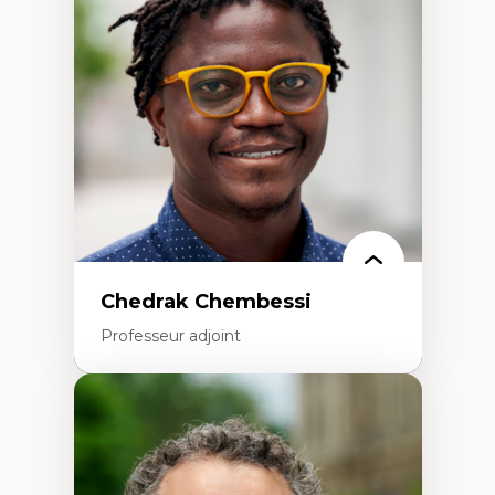
Études des frontières; Enjeux géopolitiques
des migrations
Politiques migratoires
Réfugiés
Demandeurs d’asile
Migrations irrégulières
Migrations temporaires
Migration et changement climatique
Migration et développement
Chedrak Chembessi
Professeur adjoint
Expertises
Économie circulaire
Modèles d’affaires durables
Histoire des faits économiques
Gestion durable des ressources naturelles