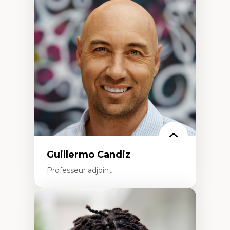
Discours sur la ville et représentations
Mosquées, formes et usages au Canada
Reconnaissance et représentations des
communautés immigrantes dans l'espace
urbain
Design architectural et urbain
Patrimoine et patrimonialisation
Études postcoloniales et décolonisation des
savoirs
Guillermo Candiz
Professeur adjoint
Expertises
Trajectoires migratoires
Migrations forcées