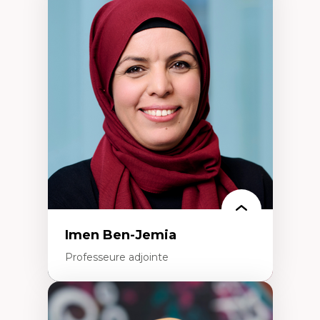
Expertises
Méthodes de recherche
Acteurs plus qu'humains
Approches socio-écologiques
Conservation de la biodiversité
Collaboration et méthodes participatives
Études des sciences
Relations humain-environnement
Transdisciplinarité
Imen Ben-Jemia
Professeure adjointe
Expertises