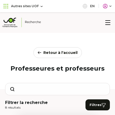
Aller
Passer
EN
Autres sites UOF
au
au
menu
contenu
principal
Université
de
l'Ontario
français
Retour à l'accueil
Professeures et professeurs
Search
Filtrer la recherche
Filtres
8 résultats