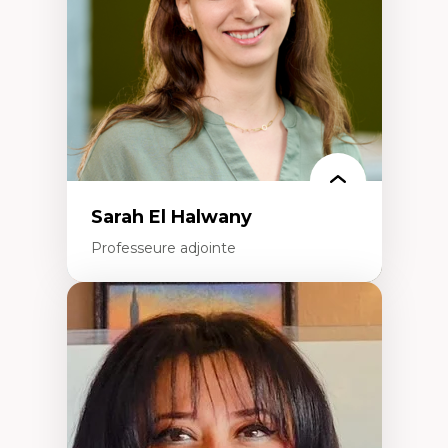
Classes sociales
Mouvements sociaux
Théories de l’État
Sarah El Halwany
Professeure adjointe
Expertises
Les apports pédagogiques des théories de
l'affect, du posthumanisme, du féminisme
dans l'éducation aux sciences
L'apprentissage des sciences/STIM dans une
perspective socioécologique de care
L’insertion professionnelle des
enseignant.e.s