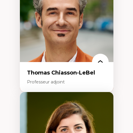
Écologie industrielle
Aménagement durable du territoire
Développement régional
Coopératives
Télétravail en milieu rural francophone
Transition socio-écologique
Thomas Chiasson-LeBel
Professeur adjoint
Expertises
Théories du développement
Économie politique comparée
Élites économiques
Sociologie économique
Extractivisme