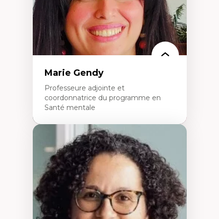
Marie Gendy
Professeure adjointe et
coordonnatrice du programme en
Santé mentale
Expertises
Neuropsychiatrie et neurosciences
Direction d'essais cliniques
Analyse des politiques et pratiques en santé
mentale
Développement de protocoles d'essais
cliniques
Collaboration interfonctionnelle
Leadership en recherche clinique
Développement de cadres politiques