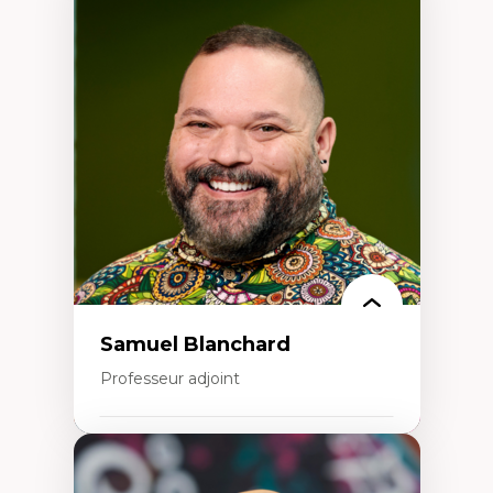
Expertises
Discours sur la ville et représentations
Mosquées, formes et usages au Canada
Reconnaissance et représentations des
communautés immigrantes dans l'espace
urbain
Design architectural et urbain
Patrimoine et patrimonialisation
Études postcoloniales et décolonisation des
savoirs
Samuel Blanchard
Professeur adjoint
Expertises
Didactique des sciences – processus