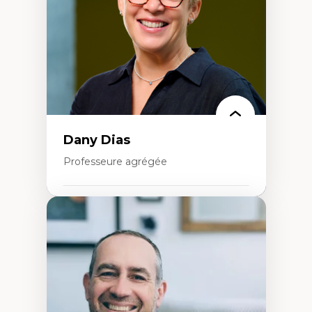
Classes sociales
Mouvements sociaux
Théories de l’État
Dany Dias
Professeure agrégée
Expertises
Pédagogies critiques et justice sociale
Éthique relationnelle et sollicitude en
éducation
Décolonisation et autochtonisation de la
formation à l’enseignement
Littératie et didactique du français
Éducation inclusive
Formation à l’enseignement en contexte