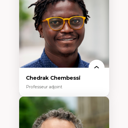
Études des frontières; Enjeux géopolitiques
des migrations
Politiques migratoires
Réfugiés
Demandeurs d’asile
Migrations irrégulières
Migrations temporaires
Migration et changement climatique
Migration et développement
Chedrak Chembessi
Professeur adjoint
Expertises
Économie circulaire
Modèles d’affaires durables
Histoire des faits économiques
Gestion durable des ressources naturelles