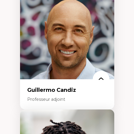
d’enquête et culture scientifique
Éducation en milieu minoritaire –
construction identitaire et conscience
critique
Technologies éducatives – ludification et
programmation pédagogique
La langue dans toutes les matières –
environnement discursif et langage
scientifique
Guillermo Candiz
Professeur adjoint
Expertises
Trajectoires migratoires
Migrations forcées