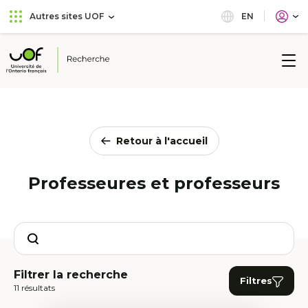
Aller
Passer
EN
Autres sites UOF
au
au
menu
contenu
principal
Université
de
l'Ontario
français
Retour à l'accueil
Professeures et professeurs
Search
Filtrer la recherche
Filtres
11 résultats