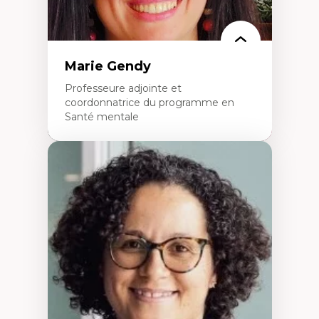
Marie Gendy
Professeure adjointe et
coordonnatrice du programme en
Santé mentale
Expertises
Neuropsychiatrie et neurosciences
Direction d'essais cliniques
Analyse des politiques et pratiques en santé
mentale
Développement de protocoles d'essais
cliniques
Collaboration interfonctionnelle
Leadership en recherche clinique
Développement de cadres politiques
Collaboration avec des entreprises
pharmaceutiques
Rédaction de publications et de rapports