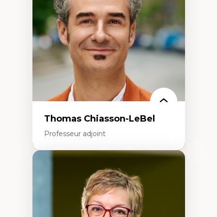
Écologie industrielle
Aménagement durable du territoire
Développement régional
Coopératives
Télétravail en milieu rural francophone
Transition socio-écologique
Thomas Chiasson-LeBel
Professeur adjoint
Expertises
Théories du développement
Économie politique comparée
Élites économiques
Sociologie économique
Extractivisme