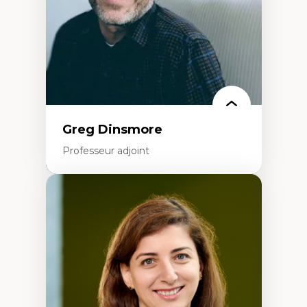
francophone minoritaire
Identité linguistique et culturelle
Recherche-action et approches
participatives
Leadership éducatif et pratiques réflexives
Éducation durable et bien-être en
enseignement
Greg Dinsmore
Professeur adjoint
Expertises
Fragmentation des auditoires médiatiques
Analyse multi-plateforme des auditoires
médiatiques
Analyse des comportements numériques à
travers les données massives et l’IA
Recherche quantitative et qualitative sur
les auditoires médiatiques
Épistémologie des techniques de recherche
numérique et l’IA