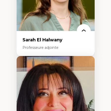
Théorie des droits de la personne
La pensée politique d’Hannah Arendt
La pensée politique à l’ère numérique
Justice internationale et normes
internationales
Sarah El Halwany
Professeure adjointe
Expertises
Les apports pédagogiques des théories de
l'affect, du posthumanisme, du féminisme
dans l'éducation aux sciences
L'apprentissage des sciences/STIM dans une
perspective socioécologique de care
L’insertion professionnelle des
enseignant.e.s