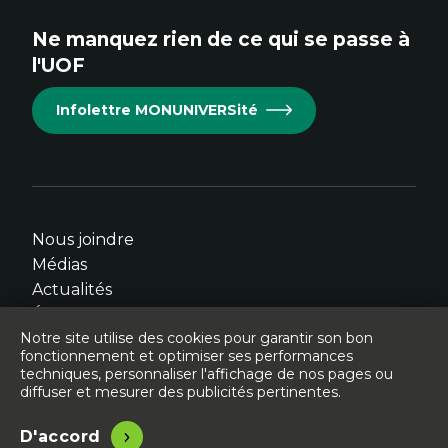
site.
site.
site.
site.
site.
Ne manquez rien de ce qui se passe à
Cet
Cet
Cet
Cet
Cet
l'UOF
hyperlien
hyperlien
hyperlien
hyperlien
hyperlien
s'ouvrira
s'ouvrira
s'ouvrira
s'ouvrira
s'ouvrira
Infolettre MONUNIVERSité
dans
dans
dans
dans
dans
une
une
une
une
une
nouvelle
nouvelle
nouvelle
nouvelle
nouvelle
fenêtre.
fenêtre.
fenêtre.
fenêtre.
fenêtre.
Nous joindre
Médias
Actualités
Événements
Notre site utilise des cookies pour garantir son bon
fonctionnement et optimiser ses performances
techniques, personnaliser l'affichage de nos pages ou
diffuser et mesurer des publicités pertinentes.
© Université de l'Ontario français - 2026
Légal
Accessibilité
D'accord
Site conçu, développé et hébergé par
Libéo