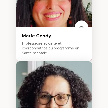
Marie Gendy
Professeure adjointe et
coordonnatrice du programme en
Santé mentale
Expertises
Neuropsychiatrie et neurosciences
Direction d'essais cliniques
Analyse des politiques et pratiques en santé
mentale
Développement de protocoles d'essais
cliniques
Collaboration interfonctionnelle
Leadership en recherche clinique
Développement de cadres politiques