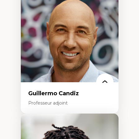
Discours sur la ville et représentations
Mosquées, formes et usages au Canada
Reconnaissance et représentations des
communautés immigrantes dans l'espace
urbain
Design architectural et urbain
Patrimoine et patrimonialisation
Études postcoloniales et décolonisation des
savoirs
Guillermo Candiz
Professeur adjoint
Expertises
Trajectoires migratoires
Migrations forcées