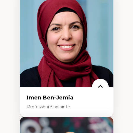
Expertises
Méthodes de recherche
Acteurs plus qu'humains
Approches socio-écologiques
Conservation de la biodiversité
Collaboration et méthodes participatives
Études des sciences
Relations humain-environnement
Transdisciplinarité
Imen Ben-Jemia
Professeure adjointe
Expertises