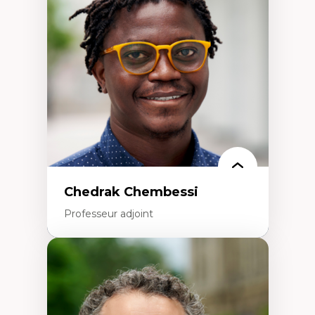
Études des frontières; Enjeux géopolitiques
des migrations
Politiques migratoires
Réfugiés
Demandeurs d’asile
Migrations irrégulières
Migrations temporaires
Migration et changement climatique
Migration et développement
Chedrak Chembessi
Professeur adjoint
Expertises
Économie circulaire
Modèles d’affaires durables
Histoire des faits économiques
Gestion durable des ressources naturelles