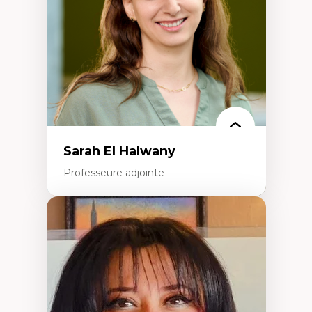
Classes sociales
Mouvements sociaux
Théories de l’État
Sarah El Halwany
Professeure adjointe
Expertises
Les apports pédagogiques des théories de
l'affect, du posthumanisme, du féminisme
dans l'éducation aux sciences
L'apprentissage des sciences/STIM dans une
perspective socioécologique de care
L’insertion professionnelle des
enseignant.e.s