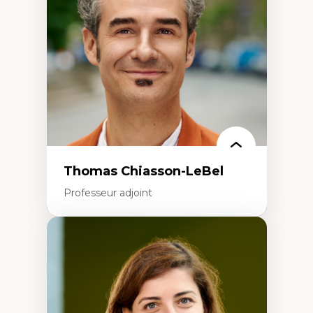
Écologie industrielle
Aménagement durable du territoire
Développement régional
Coopératives
Télétravail en milieu rural francophone
Transition socio-écologique
Thomas Chiasson-LeBel
Professeur adjoint
Expertises
Théories du développement
Économie politique comparée
Élites économiques
Sociologie économique
Extractivisme