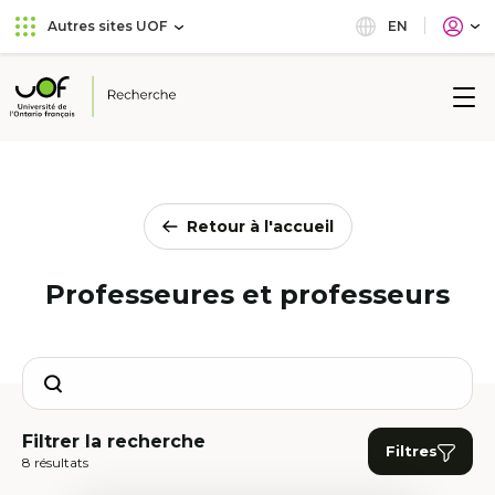
Aller
Passer
EN
Autres sites UOF
au
au
menu
contenu
principal
Université
de
l'Ontario
français
Retour à l'accueil
Professeures et professeurs
Search
Filtrer la recherche
Filtres
8 résultats