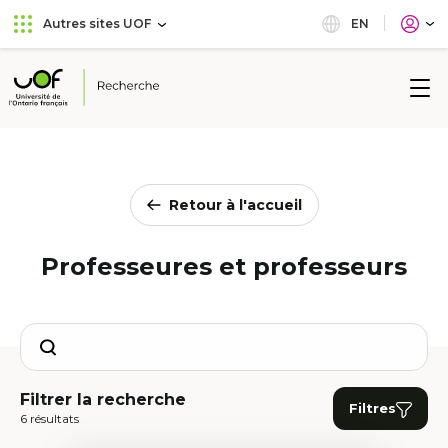
Aller
Passer
EN
Autres sites UOF
au
au
menu
contenu
principal
Université
de
l'Ontario
français
Retour à l'accueil
Professeures et professeurs
Search
Filtrer la recherche
Filtres
6 résultats