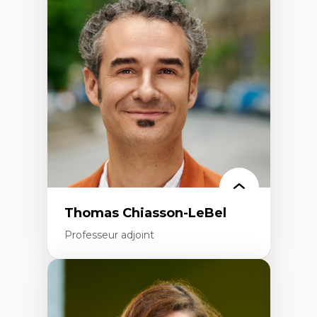
Trajectoires migratoires
Migrations forcées
Études des frontières; Enjeux géopolitiques
des migrations
Politiques migratoires
Réfugiés
Demandeurs d’asile
Migrations irrégulières
Migrations temporaires
Migration et changement climatique
Migration et développement
Thomas Chiasson-LeBel
Professeur adjoint
Expertises
Théories du développement
Économie politique comparée