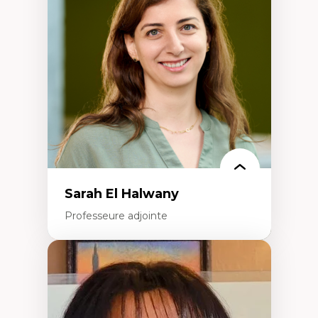
Élites économiques
Sociologie économique
Extractivisme
Classes sociales
Mouvements sociaux
Théories de l’État
Sarah El Halwany
Professeure adjointe
Expertises
Les apports pédagogiques des théories de
l'affect, du posthumanisme, du féminisme
dans l'éducation aux sciences
L'apprentissage des sciences/STIM dans une