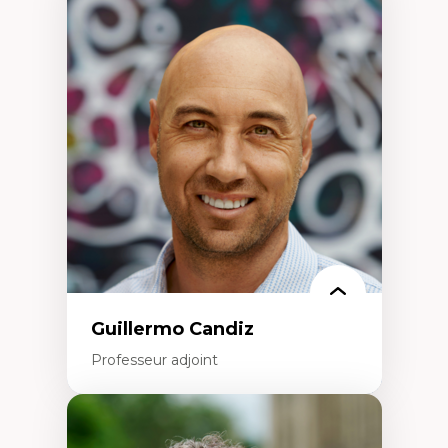
Expertises
Discours sur la ville et représentations
Mosquées, formes et usages au Canada
Reconnaissance et représentations des
communautés immigrantes dans l'espace
urbain
Design architectural et urbain
Patrimoine et patrimonialisation
Études postcoloniales et décolonisation des
savoirs
Guillermo Candiz
Professeur adjoint
Expertises