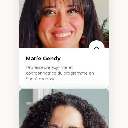
perspective socioécologique de care
L’insertion professionnelle des
enseignant.e.s
Marie Gendy
Professeure adjointe et
coordonnatrice du programme en
Santé mentale
Expertises
Neuropsychiatrie et neurosciences
Direction d'essais cliniques
Analyse des politiques et pratiques en santé
mentale
Développement de protocoles d'essais