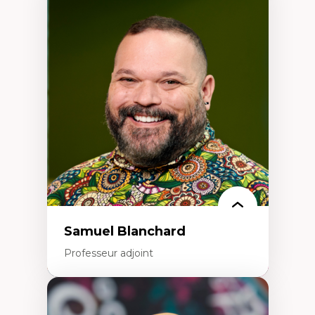
Expertises
Discours sur la ville et représentations
Mosquées, formes et usages au Canada
Reconnaissance et représentations des
communautés immigrantes dans l'espace
urbain
Design architectural et urbain
Patrimoine et patrimonialisation
Études postcoloniales et décolonisation des
savoirs
Samuel Blanchard
Professeur adjoint
Expertises