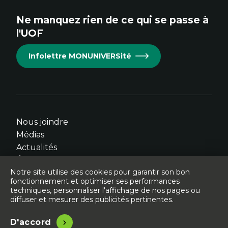
site.
site.
site.
site.
site.
Ne manquez rien de ce qui se passe à
Cet
Cet
Cet
Cet
Cet
l'UOF
hyperlien
hyperlien
hyperlien
hyperlien
hyperlien
s'ouvrira
s'ouvrira
s'ouvrira
s'ouvrira
s'ouvrira
Infolettre MONUNIVERSité
dans
dans
dans
dans
dans
une
une
une
une
une
nouvelle
nouvelle
nouvelle
nouvelle
nouvelle
fenêtre.
fenêtre.
fenêtre.
fenêtre.
fenêtre.
Nous joindre
Médias
Actualités
Événements
Notre site utilise des cookies pour garantir son bon
fonctionnement et optimiser ses performances
techniques, personnaliser l'affichage de nos pages ou
diffuser et mesurer des publicités pertinentes.
© Université de l'Ontario français - 2026
Légal
Accessibilité
D'accord
Site conçu, développé et hébergé par
Libéo