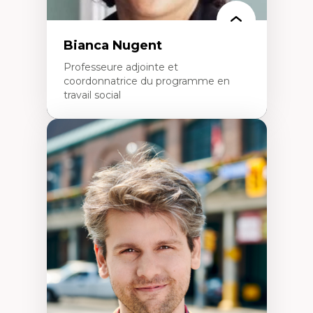
politiques
Enseignement et mentorat
Bianca Nugent
Professeure adjointe et
coordonnatrice du programme en
travail social
Expertises
Travail social, action et justice sociale
Fondements de l’intervention et des
nouvelles pratiques en travail social et en
éducation inclusive
Minorités linguistiques, offre active et
francophonie plurielle en contexte
linguistique minoritaire
Études critiques sur le handicap, la
neurodiversité, l'agentivité et les injustices
épistémiques
Intersectionnalité et réalités 2SLGBTQ+
Méthodes d’interventions et approches
antiraciste, décoloniale, anti-oppressive
Approche interculturelle critique