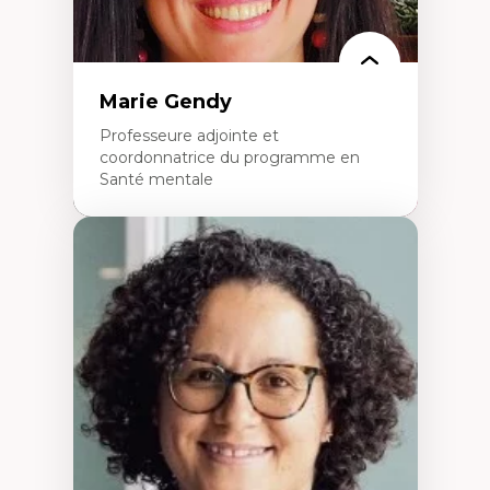
Marie Gendy
Professeure adjointe et
coordonnatrice du programme en
Santé mentale
Expertises
Neuropsychiatrie et neurosciences
Direction d'essais cliniques
Analyse des politiques et pratiques en santé
mentale
Développement de protocoles d'essais
cliniques
Collaboration interfonctionnelle
Leadership en recherche clinique
Développement de cadres politiques
Collaboration avec des entreprises
pharmaceutiques
Rédaction de publications et de rapports