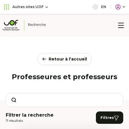
Aller
Passer
EN
Autres sites UOF
au
au
menu
contenu
principal
Université
de
l'Ontario
français
Retour à l'accueil
Professeures et professeurs
Search
Filtrer la recherche
Filtres
11 résultats