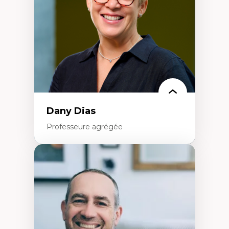
Classes sociales
Mouvements sociaux
Théories de l’État
Dany Dias
Professeure agrégée
Expertises
Pédagogies critiques et justice sociale
Éthique relationnelle et sollicitude en
éducation
Décolonisation et autochtonisation de la
formation à l’enseignement
Littératie et didactique du français
Éducation inclusive