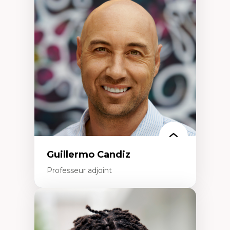
Didactique des sciences – processus
d’enquête et culture scientifique
Éducation en milieu minoritaire –
construction identitaire et conscience
critique
Technologies éducatives – ludification et
programmation pédagogique
La langue dans toutes les matières –
environnement discursif et langage
scientifique
Guillermo Candiz
Professeur adjoint
Expertises
Trajectoires migratoires
Migrations forcées