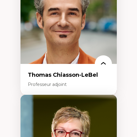
Écologie industrielle
Aménagement durable du territoire
Développement régional
Coopératives
Télétravail en milieu rural francophone
Transition socio-écologique
Thomas Chiasson-LeBel
Professeur adjoint
Expertises
Théories du développement
Économie politique comparée
Élites économiques
Sociologie économique
Extractivisme