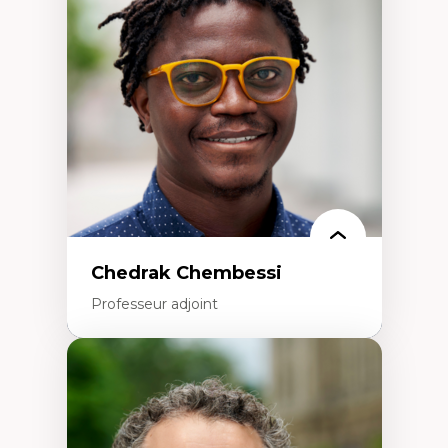
Études des frontières; Enjeux géopolitiques
des migrations
Politiques migratoires
Réfugiés
Demandeurs d’asile
Migrations irrégulières
Migrations temporaires
Migration et changement climatique
Migration et développement
Chedrak Chembessi
Professeur adjoint
Expertises
Économie circulaire
Modèles d’affaires durables
Histoire des faits économiques
Gestion durable des ressources naturelles