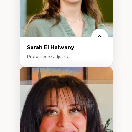
Théorie des droits de la personne
La pensée politique d’Hannah Arendt
La pensée politique à l’ère numérique
Justice internationale et normes
internationales
Sarah El Halwany
Professeure adjointe
Expertises
Les apports pédagogiques des théories de
l'affect, du posthumanisme, du féminisme
dans l'éducation aux sciences
L'apprentissage des sciences/STIM dans une
perspective socioécologique de care
L’insertion professionnelle des
enseignant.e.s