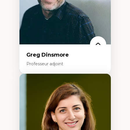
Formation à l’enseignement en contexte
francophone minoritaire
Identité linguistique et culturelle
Recherche-action et approches
participatives
Leadership éducatif et pratiques réflexives
Éducation durable et bien-être en
enseignement
Greg Dinsmore
Professeur adjoint
Expertises
Fragmentation des auditoires médiatiques
Analyse multi-plateforme des auditoires
médiatiques
Analyse des comportements numériques à
travers les données massives et l’IA
Recherche quantitative et qualitative sur
les auditoires médiatiques
Épistémologie des techniques de recherche
numérique et l’IA