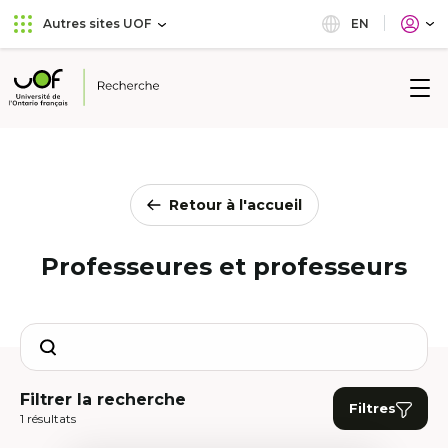
Aller
Passer
EN
Autres sites UOF
au
au
menu
contenu
principal
Université
de
l'Ontario
français
Retour à l'accueil
Professeures et professeurs
Search
Filtrer la recherche
Filtres
1 résultats