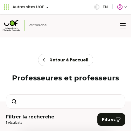
Aller
Passer
EN
Autres sites UOF
au
au
menu
contenu
principal
Université
de
l'Ontario
français
Retour à l'accueil
Professeures et professeurs
Search
Filtrer la recherche
Filtres
1 résultats