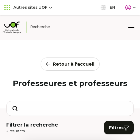
Aller
Passer
EN
Autres sites UOF
au
au
menu
contenu
principal
Université
de
l'Ontario
français
Retour à l'accueil
Professeures et professeurs
Search
Filtrer la recherche
Filtres
2 résultats