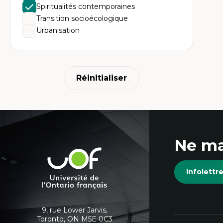
Spiritualités contemporaines
Transition socioécologique
Urbanisation
Réinitialiser
Coordonnées
Ne ma
et
Université
de
informations
Infolett
l'Ontario
français
supplémentaires
9, rue Lower Jarvis,
Toronto, ON M5E 0C3