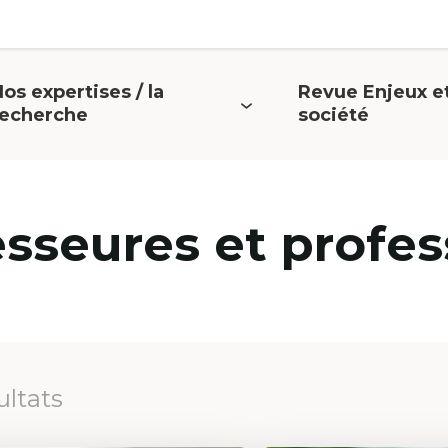
os expertises / la
Revue Enjeux e
uvrir
Ouvrir
recherche
société
e
le
menu
menu
esseures et profes
ultats