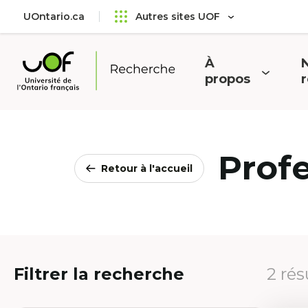
Aller
Passer
UOntario.ca
Autres sites UOF
au
au
menu
contenu
principal
À
N
Ouvrir
O
propos
Université
le
l
de
menu
l'Ontario
français
Prof
Retour à l'accueil
Filtrer la recherche
2 rés