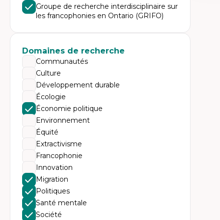
Expe
Groupe de recherche interdisciplinaire sur
les francophonies en Ontario (GRIFO)
Éc
Mo
Hi
Ge
Éc
Domaines de recherche
Am
Communautés
Dé
Co
Culture
Té
Développement durable
Tr
Écologie
Économie politique
Environnement
Équité
Extractivisme
Francophonie
Innovation
Migration
Politiques
Santé mentale
Société