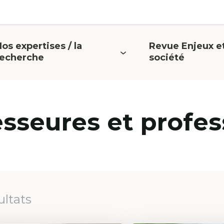
os expertises / la
Revue Enjeux e
uvrir
Ouvrir
recherche
société
e
le
menu
menu
esseures et profes
ultats