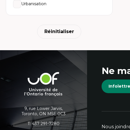
Urbanisation
Réinitialiser
Coordonnées
Ne ma
et
Université
de
informations
Infolett
l'Ontario
français
supplémentaires
9, rue Lower Jarvis,
Toronto, ON M5E 0C3
T:
437 291-7280
Nous joindr