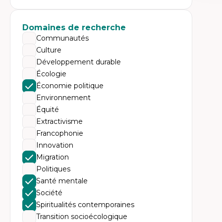
Expe
Éc
Mo
Domaines de recherche
Hi
Communautés
Ge
Éc
Culture
Am
Développement durable
Dé
Co
Écologie
Té
Économie politique
Tr
Environnement
Équité
Extractivisme
Francophonie
Innovation
Migration
Politiques
Santé mentale
Société
Spiritualités contemporaines
Transition socioécologique