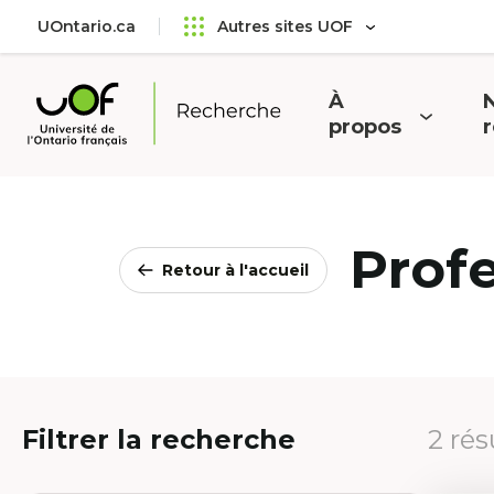
Aller
Passer
UOntario.ca
Autres sites UOF
au
au
menu
contenu
principal
À
N
Ouvrir
O
propos
Université
le
l
de
menu
l'Ontario
français
Prof
Retour à l'accueil
Filtrer la recherche
2 rés