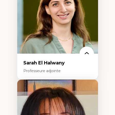
travers les données massives et l’IA
Recherche quantitative et qualitative sur
les auditoires médiatiques
Épistémologie des techniques de recherche
numérique et l’IA
Théorie des droits de la personne
La pensée politique d’Hannah Arendt
La pensée politique à l’ère numérique
Justice internationale et normes
internationales
Sarah El Halwany
Professeure adjointe
Expertises
Les apports pédagogiques des théories de
l'affect, du posthumanisme, du féminisme
dans l'éducation aux sciences
L'apprentissage des sciences/STIM dans une
perspective socioécologique de care