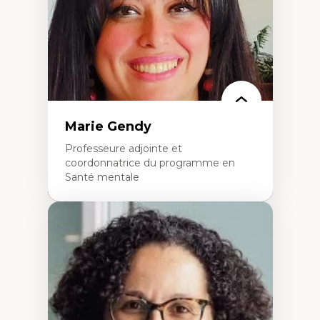
L’insertion professionnelle des
enseignant.e.s
Marie Gendy
Professeure adjointe et
coordonnatrice du programme en
Santé mentale
Expertises
Neuropsychiatrie et neurosciences
Direction d'essais cliniques
Analyse des politiques et pratiques en santé
mentale
Développement de protocoles d'essais
cliniques
Collaboration interfonctionnelle