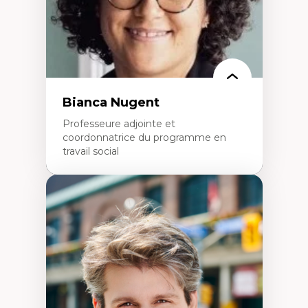
Leadership en recherche clinique
Développement de cadres politiques
Collaboration avec des entreprises
pharmaceutiques
Rédaction de publications et de rapports
politiques
Enseignement et mentorat
Bianca Nugent
Professeure adjointe et
coordonnatrice du programme en
travail social
Expertises
Travail social, action et justice sociale
Fondements de l’intervention et des
nouvelles pratiques en travail social et en
éducation inclusive
Minorités linguistiques, offre active et
francophonie plurielle en contexte
linguistique minoritaire
Études critiques sur le handicap, la
neurodiversité, l'agentivité et les injustices