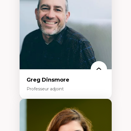
Élites économiques
Sociologie économique
Extractivisme
Classes sociales
Mouvements sociaux
Théories de l’État
Greg Dinsmore
Professeur adjoint
Expertises
Fragmentation des auditoires médiatiques
Analyse multi-plateforme des auditoires
médiatiques
Analyse des comportements numériques à