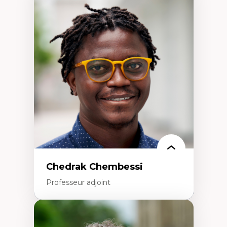
Expertises
Discours sur la ville et représentations
Mosquées, formes et usages au Canada
Reconnaissance et représentations des
communautés immigrantes dans l'espace
urbain
Design architectural et urbain
Patrimoine et patrimonialisation
Études postcoloniales et décolonisation des
savoirs
Chedrak Chembessi
Professeur adjoint
Expertises