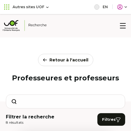
Aller
Passer
EN
Autres sites UOF
au
au
menu
contenu
principal
Université
de
l'Ontario
français
Retour à l'accueil
Professeures et professeurs
Search
Filtrer la recherche
Filtres
8 résultats