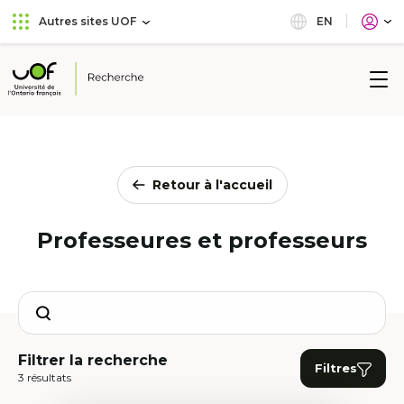
Aller
Passer
EN
Autres sites UOF
au
au
menu
contenu
principal
Université
de
l'Ontario
français
Retour à l'accueil
Professeures et professeurs
Search
Filtrer la recherche
Filtres
3 résultats