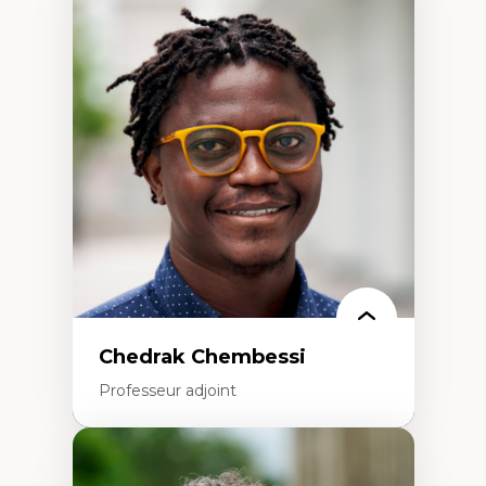
Expertises
Discours sur la ville et représentations
Mosquées, formes et usages au Canada
Reconnaissance et représentations des
communautés immigrantes dans l'espace
urbain
Design architectural et urbain
Patrimoine et patrimonialisation
Études postcoloniales et décolonisation des
savoirs
Chedrak Chembessi
Professeur adjoint
Expertises