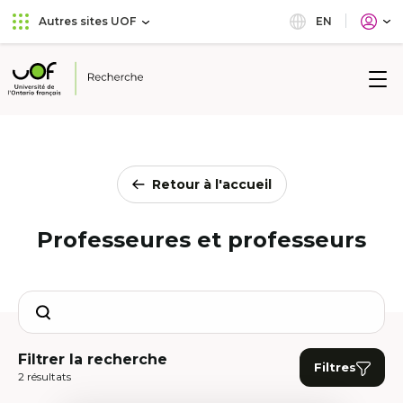
Aller
Passer
EN
Autres sites UOF
au
au
menu
contenu
principal
Université
de
l'Ontario
français
Retour à l'accueil
Professeures et professeurs
Search
Filtrer la recherche
Filtres
2 résultats