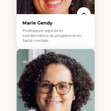
Marie Gendy
Professeure adjointe et
coordonnatrice du programme en
Santé mentale
Expertises
Neuropsychiatrie et neurosciences
Direction d'essais cliniques
Analyse des politiques et pratiques en santé
mentale
Développement de protocoles d'essais
cliniques
Collaboration interfonctionnelle
Leadership en recherche clinique
Développement de cadres politiques
Collaboration avec des entreprises
pharmaceutiques
Rédaction de publications et de rapports