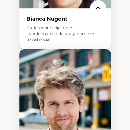
politiques
Enseignement et mentorat
Bianca Nugent
Professeure adjointe et
coordonnatrice du programme en
travail social
Expertises
Travail social, action et justice sociale
Fondements de l’intervention et des
nouvelles pratiques en travail social et en
éducation inclusive
Minorités linguistiques, offre active et
francophonie plurielle en contexte
linguistique minoritaire
Études critiques sur le handicap, la
neurodiversité, l'agentivité et les injustices
épistémiques
Intersectionnalité et réalités 2SLGBTQ+
Méthodes d’interventions et approches
antiraciste, décoloniale, anti-oppressive
Approche interculturelle critique