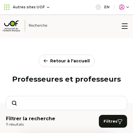
Aller
Passer
EN
Autres sites UOF
au
au
menu
contenu
principal
Université
de
l'Ontario
français
Retour à l'accueil
Professeures et professeurs
Search
Filtrer la recherche
Filtres
11 résultats