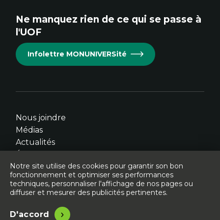
site.
site.
site.
site.
site.
Ne manquez rien de ce qui se passe à
Cet
Cet
Cet
Cet
Cet
l'UOF
hyperlien
hyperlien
hyperlien
hyperlien
hyperlien
s'ouvrira
s'ouvrira
s'ouvrira
s'ouvrira
s'ouvrira
Infolettre MONUNIVERSité
dans
dans
dans
dans
dans
une
une
une
une
une
nouvelle
nouvelle
nouvelle
nouvelle
nouvelle
fenêtre.
fenêtre.
fenêtre.
fenêtre.
fenêtre.
Nous joindre
Médias
Actualités
Événements
Notre site utilise des cookies pour garantir son bon
fonctionnement et optimiser ses performances
techniques, personnaliser l'affichage de nos pages ou
diffuser et mesurer des publicités pertinentes.
© Université de l'Ontario français - 2026
Légal
Accessibilité
D'accord
Site conçu, développé et hébergé par
Libéo