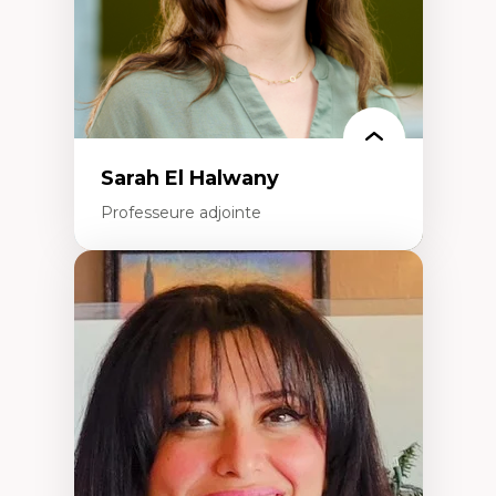
Théorie des droits de la personne
La pensée politique d’Hannah Arendt
La pensée politique à l’ère numérique
Justice internationale et normes
internationales
Sarah El Halwany
Professeure adjointe
Expertises
Les apports pédagogiques des théories de
l'affect, du posthumanisme, du féminisme
dans l'éducation aux sciences
L'apprentissage des sciences/STIM dans une
perspective socioécologique de care
L’insertion professionnelle des
enseignant.e.s