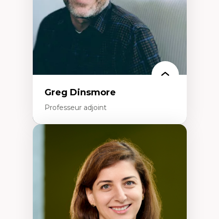
Formation à l’enseignement en contexte
francophone minoritaire
Identité linguistique et culturelle
Recherche-action et approches
participatives
Leadership éducatif et pratiques réflexives
Éducation durable et bien-être en
enseignement
Greg Dinsmore
Professeur adjoint
Expertises
Fragmentation des auditoires médiatiques
Analyse multi-plateforme des auditoires
médiatiques
Analyse des comportements numériques à
travers les données massives et l’IA
Recherche quantitative et qualitative sur
les auditoires médiatiques
Épistémologie des techniques de recherche
numérique et l’IA