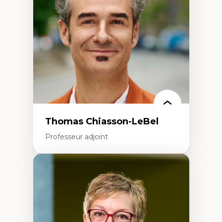
Écologie industrielle
Aménagement durable du territoire
Développement régional
Coopératives
Télétravail en milieu rural francophone
Transition socio-écologique
Thomas Chiasson-LeBel
Professeur adjoint
Expertises
Théories du développement
Économie politique comparée
Élites économiques
Sociologie économique
Extractivisme