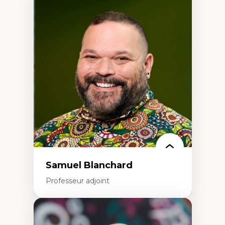
Expertises
Discours sur la ville et représentations
Mosquées, formes et usages au Canada
Reconnaissance et représentations des
communautés immigrantes dans l'espace
urbain
Design architectural et urbain
Patrimoine et patrimonialisation
Études postcoloniales et décolonisation des
savoirs
Samuel Blanchard
Professeur adjoint
Expertises