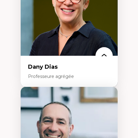
Classes sociales
Mouvements sociaux
Théories de l’État
Dany Dias
Professeure agrégée
Expertises
Pédagogies critiques et justice sociale
Éthique relationnelle et sollicitude en
éducation
Décolonisation et autochtonisation de la
formation à l’enseignement
Littératie et didactique du français
Éducation inclusive