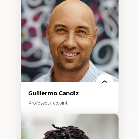
Didactique des sciences – processus
d’enquête et culture scientifique
Éducation en milieu minoritaire –
construction identitaire et conscience
critique
Technologies éducatives – ludification et
programmation pédagogique
La langue dans toutes les matières –
environnement discursif et langage
scientifique
Guillermo Candiz
Professeur adjoint
Expertises
Trajectoires migratoires
Migrations forcées