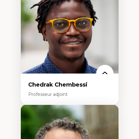
Études des frontières; Enjeux géopolitiques
des migrations
Politiques migratoires
Réfugiés
Demandeurs d’asile
Migrations irrégulières
Migrations temporaires
Migration et changement climatique
Migration et développement
Chedrak Chembessi
Professeur adjoint
Expertises
Économie circulaire
Modèles d’affaires durables
Histoire des faits économiques
Gestion durable des ressources naturelles