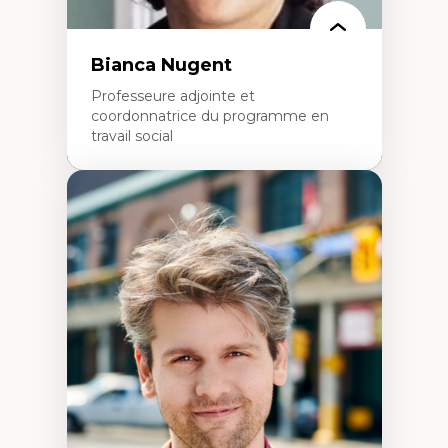
politiques
Enseignement et mentorat
Bianca Nugent
Professeure adjointe et
coordonnatrice du programme en
travail social
Expertises
Travail social, action et justice sociale
Fondements de l’intervention et des
nouvelles pratiques en travail social et en
éducation inclusive
Minorités linguistiques, offre active et
francophonie plurielle en contexte
linguistique minoritaire
Études critiques sur le handicap, la
neurodiversité, l'agentivité et les injustices
épistémiques
Intersectionnalité et réalités 2SLGBTQ+
Méthodes d’interventions et approches
antiraciste, décoloniale, anti-oppressive
Approche interculturelle critique