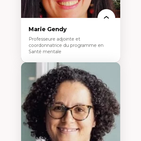
Marie Gendy
Professeure adjointe et
coordonnatrice du programme en
Santé mentale
Expertises
Neuropsychiatrie et neurosciences
Direction d'essais cliniques
Analyse des politiques et pratiques en santé
mentale
Développement de protocoles d'essais
cliniques
Collaboration interfonctionnelle
Leadership en recherche clinique
Développement de cadres politiques
Collaboration avec des entreprises
pharmaceutiques
Rédaction de publications et de rapports