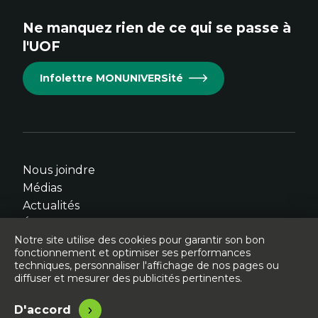
site.
site.
site.
site.
site.
Ne manquez rien de ce qui se passe à
Cet
Cet
Cet
Cet
Cet
l'UOF
hyperlien
hyperlien
hyperlien
hyperlien
hyperlien
s'ouvrira
s'ouvrira
s'ouvrira
s'ouvrira
s'ouvrira
Infolettre MONUNIVERSité
dans
dans
dans
dans
dans
une
une
une
une
une
nouvelle
nouvelle
nouvelle
nouvelle
nouvelle
fenêtre.
fenêtre.
fenêtre.
fenêtre.
fenêtre.
Nous joindre
Médias
Actualités
Événements
Notre site utilise des cookies pour garantir son bon
fonctionnement et optimiser ses performances
techniques, personnaliser l'affichage de nos pages ou
diffuser et mesurer des publicités pertinentes.
© Université de l'Ontario français - 2026
Légal
Accessibilité
D'accord
Site conçu, développé et hébergé par
Libéo