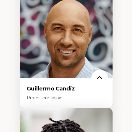
d’enquête et culture scientifique
Éducation en milieu minoritaire –
construction identitaire et conscience
critique
Technologies éducatives – ludification et
programmation pédagogique
La langue dans toutes les matières –
environnement discursif et langage
scientifique
Guillermo Candiz
Professeur adjoint
Expertises
Trajectoires migratoires
Migrations forcées