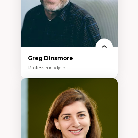
francophone minoritaire
Identité linguistique et culturelle
Recherche-action et approches
participatives
Leadership éducatif et pratiques réflexives
Éducation durable et bien-être en
enseignement
Greg Dinsmore
Professeur adjoint
Expertises
Fragmentation des auditoires médiatiques
Analyse multi-plateforme des auditoires
médiatiques
Analyse des comportements numériques à
travers les données massives et l’IA
Recherche quantitative et qualitative sur
les auditoires médiatiques
Épistémologie des techniques de recherche
numérique et l’IA