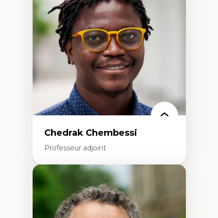
Études des frontières; Enjeux géopolitiques
des migrations
Politiques migratoires
Réfugiés
Demandeurs d’asile
Migrations irrégulières
Migrations temporaires
Migration et changement climatique
Migration et développement
Chedrak Chembessi
Professeur adjoint
Expertises
Économie circulaire
Modèles d’affaires durables
Histoire des faits économiques
Gestion durable des ressources naturelles