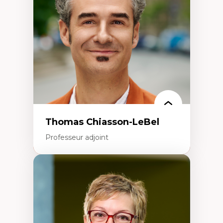
Écologie industrielle
Aménagement durable du territoire
Développement régional
Coopératives
Télétravail en milieu rural francophone
Transition socio-écologique
Thomas Chiasson-LeBel
Professeur adjoint
Expertises
Théories du développement
Économie politique comparée
Élites économiques
Sociologie économique
Extractivisme