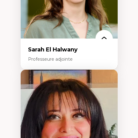
Théorie des droits de la personne
La pensée politique d’Hannah Arendt
La pensée politique à l’ère numérique
Justice internationale et normes
internationales
Sarah El Halwany
Professeure adjointe
Expertises
Les apports pédagogiques des théories de
l'affect, du posthumanisme, du féminisme
dans l'éducation aux sciences
L'apprentissage des sciences/STIM dans une
perspective socioécologique de care
L’insertion professionnelle des
enseignant.e.s