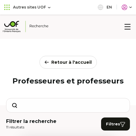
Aller
Passer
EN
Autres sites UOF
au
au
menu
contenu
principal
Université
de
l'Ontario
français
Retour à l'accueil
Professeures et professeurs
Search
Filtrer la recherche
Filtres
11 résultats