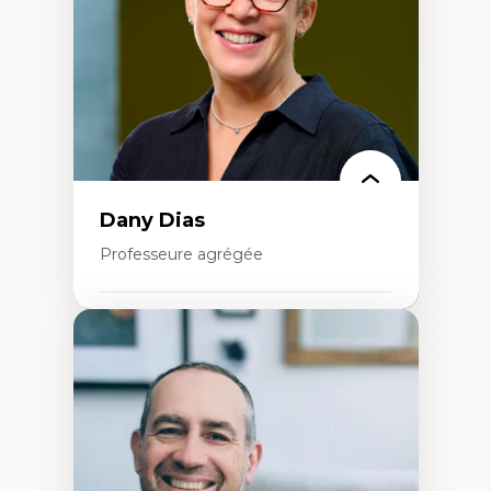
Classes sociales
Mouvements sociaux
Théories de l’État
Dany Dias
Professeure agrégée
Expertises
Pédagogies critiques et justice sociale
Éthique relationnelle et sollicitude en
éducation
Décolonisation et autochtonisation de la
formation à l’enseignement
Littératie et didactique du français
Éducation inclusive
Formation à l’enseignement en contexte