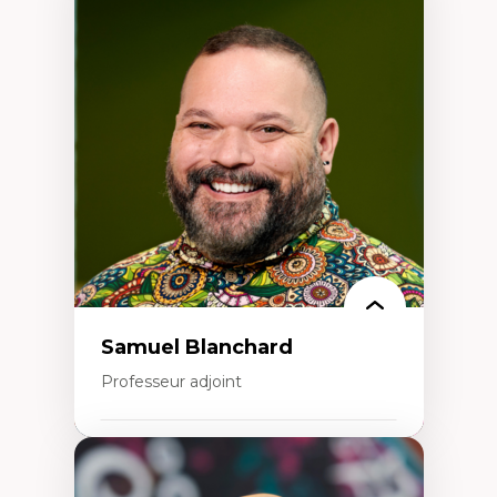
Expertises
Discours sur la ville et représentations
Mosquées, formes et usages au Canada
Reconnaissance et représentations des
communautés immigrantes dans l'espace
urbain
Design architectural et urbain
Patrimoine et patrimonialisation
Études postcoloniales et décolonisation des
savoirs
Samuel Blanchard
Professeur adjoint
Expertises
Didactique des sciences – processus