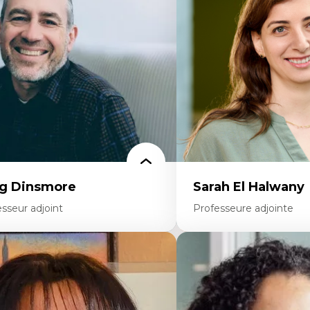
ites économiques
Décolonisation et autocht
ciologie économique
formation à l’enseigneme
tractivisme
Littératie et didactique du
sses sociales
Éducation inclusive
uvements sociaux
Formation à l’enseigneme
éories de l’État
francophone minoritaire
Identité linguistique et cul
Recherche-action et appr
participatives
Leadership éducatif et prat
Éducation durable et bien
enseignement
g Dinsmore
Sarah El Halwany
sseur adjoint
Professeure adjointe
rtises
Expertises
agmentation des auditoires médiatiques
Les apports pédagogiques 
alyse multi-plateforme des auditoires
l'affect, du posthumanis
diatiques
dans l'éducation aux scien
alyse des comportements numériques à
L'apprentissage des scien