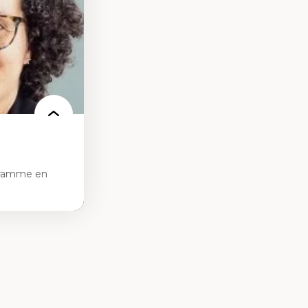
e de care
 des
gramme en
tice sociale
ion et des
ail social et en
re active et
contexte