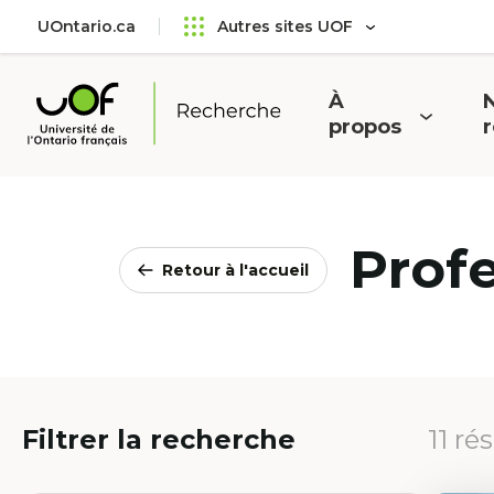
Aller
Passer
UOntario.ca
Autres sites UOF
au
au
menu
contenu
principal
À
N
Ouvrir
O
propos
Université
le
l
de
menu
l'Ontario
français
Prof
Retour à l'accueil
Filtrer la recherche
11 ré