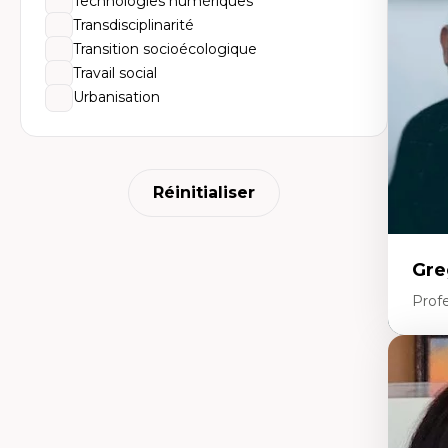
Technologies numériques
Él
So
Transdisciplinarité
Ex
Transition socioécologique
Cla
Mo
Travail social
Th
Urbanisation
Réinitialiser
Gre
Profe
Expe
Fr
An
mé
An