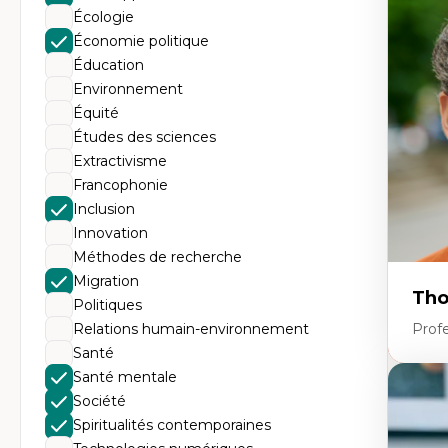
Tr
Écologie
Mi
Ét
Économie politique
de
Éducation
Po
Ré
Environnement
De
Équité
Mi
Mi
Études des sciences
Mi
Extractivisme
Mi
Francophonie
Inclusion
Innovation
Méthodes de recherche
Migration
Tho
Politiques
Relations humain-environnement
Profe
Santé
Santé mentale
Expe
Société
Th
Spiritualités contemporaines
Éc