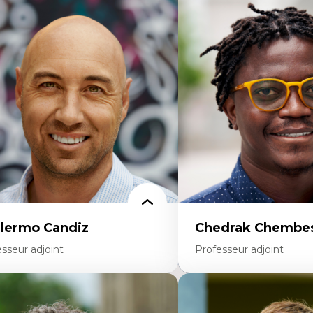
rtises
Didactique des sciences – 
scours sur la ville et représentations
d’enquête et culture scient
squées, formes et usages au Canada
Éducation en milieu minor
connaissance et représentations des
construction identitaire e
mmunautés immigrantes dans l'espace
critique
bain
Technologies éducatives – l
sign architectural et urbain
programmation pédagog
trimoine et patrimonialisation
La langue dans toutes les 
udes postcoloniales et décolonisation des
environnement discursif 
voirs
scientifique
llermo Candiz
Chedrak Chembes
sseur adjoint
Professeur adjoint
rtises
Expertises