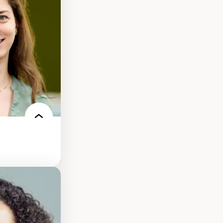
onisation de la
nt
 français
nt en contexte
turelle
oches
iques réflexives
-être en
des théories de
me, du féminisme
ces
ces/STIM dans une