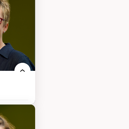
s
ques
rces naturelles
territoire
l francophone
ue
tice sociale
llicitude en