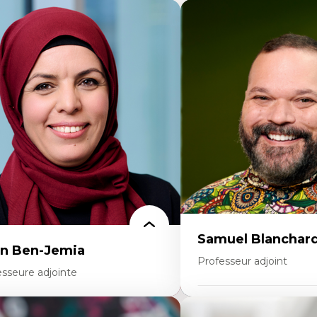
Samuel Blanchar
n Ben-Jemia
Professeur adjoint
esseure adjointe
Expertises