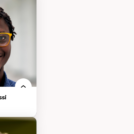
processus
ifique
itaire –
t conscience
udification et
ique
matières –
et langage
si