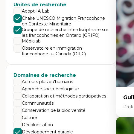
Expe
Unités de recherche
Di
Adopt-IA Lab
Mo
Chaire UNESCO Migration Francophone
Re
en Contexte Minoritaire
co
ur
Groupe de recherche interdisciplinaire sur
De
les francophonies en Ontario (GRIFO)
Pa
Médialab
Ét
sa
Observatoire en immigration
francophone au Canada (OIFC)
Domaines de recherche
Acteurs plus qu'humains
Approche socio-écologique
Collaboration et méthodes participatives
Gui
Communautés
Profe
Conservation de la biodiversité
Culture
Décolonisation
Expe
Développement durable