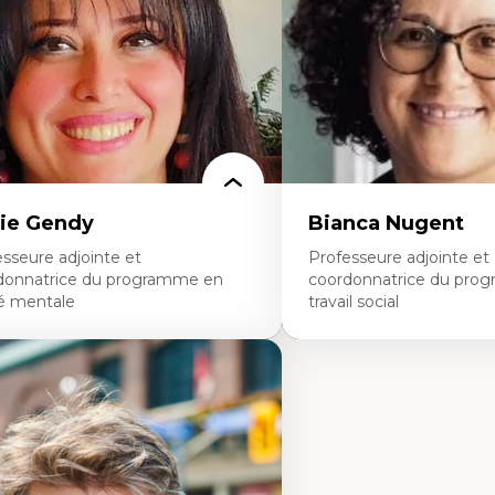
avers les données massives et l’IA
perspective socioécologiqu
cherche quantitative et qualitative sur
L’insertion professionnelle
s auditoires médiatiques
enseignant.e.s
istémologie des techniques de recherche
mérique et l’IA
éorie des droits de la personne
 pensée politique d’Hannah Arendt
 pensée politique à l’ère numérique
stice internationale et normes
ternationales
ie Gendy
Bianca Nugent
sseure adjointe et
Professeure adjointe et
donnatrice du programme en
coordonnatrice du pro
é mentale
travail social
rtises
Expertises
uropsychiatrie et neurosciences
Travail social, action et jus
ection d'essais cliniques
Fondements de l’intervent
alyse des politiques et pratiques en santé
nouvelles pratiques en trav
ntale
éducation inclusive
veloppement de protocoles d'essais
Minorités linguistiques, off
iniques
francophonie plurielle en 