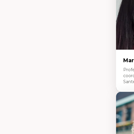
tr
Re
le
Ép
nu
Th
La
La
Ju
in
Mar
Profe
coor
Sant
Expe
Ne
Dir
An
me
Dé
cl