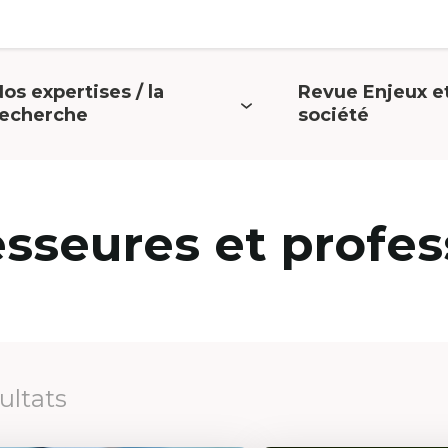
os expertises / la
Revue Enjeux e
uvrir
Ouvrir
recherche
société
e
le
menu
menu
esseures et profes
sultats