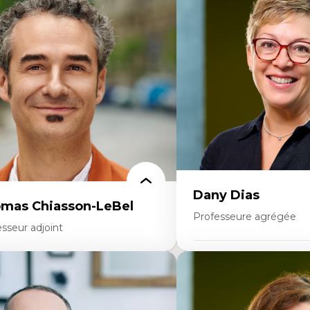
ajectoires migratoires
Économie circulaire
grations forcées
Modèles d’affaires durable
udes des frontières; Enjeux géopolitiques
Histoire des faits économi
s migrations
Gestion durable des ressou
litiques migratoires
Écologie industrielle
fugiés
Aménagement durable du 
mandeurs d’asile
Développement régional
grations irrégulières
Coopératives
grations temporaires
Télétravail en milieu rura
gration et changement climatique
Transition socio-écologiq
gration et développement
Dany Dias
mas Chiasson-LeBel
Professeure agrégée
sseur adjoint
Expertises
rtises
Pédagogies critiques et jus
éories du développement
Éthique relationnelle et so
onomie politique comparée
éducation