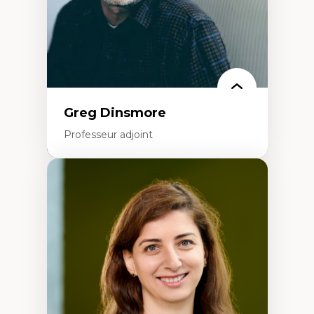
Identité linguistique et culturelle
Recherche-action et approches
participatives
Leadership éducatif et pratiques réflexives
Éducation durable et bien-être en
enseignement
Greg Dinsmore
Professeur adjoint
Expertises
Fragmentation des auditoires médiatiques
Analyse multi-plateforme des auditoires
médiatiques
Analyse des comportements numériques à
travers les données massives et l’IA
Recherche quantitative et qualitative sur
les auditoires médiatiques
Épistémologie des techniques de recherche
numérique et l’IA
Théorie des droits de la personne
La pensée politique d’Hannah Arendt