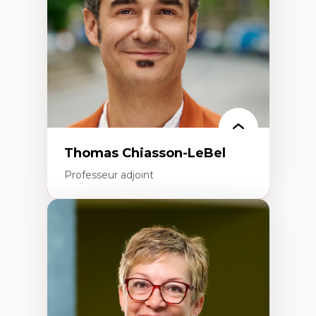
Aménagement durable du territoire
Développement régional
Coopératives
Télétravail en milieu rural francophone
Transition socio-écologique
Thomas Chiasson-LeBel
Professeur adjoint
Expertises
Théories du développement
Économie politique comparée
Élites économiques
Sociologie économique
Extractivisme
Classes sociales
Mouvements sociaux