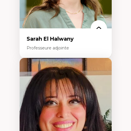
La pensée politique à l’ère numérique
Justice internationale et normes
internationales
Sarah El Halwany
Professeure adjointe
Expertises
Les apports pédagogiques des théories de
l'affect, du posthumanisme, du féminisme
dans l'éducation aux sciences
L'apprentissage des sciences/STIM dans une
perspective socioécologique de care
L’insertion professionnelle des
enseignant.e.s