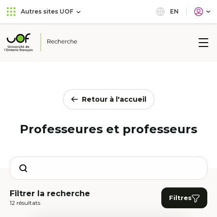
Aller
Passer
EN
Autres sites UOF
au
au
menu
contenu
principal
Université
de
l'Ontario
français
Retour à l'accueil
Professeures et professeurs
Search
Filtrer la recherche
Filtres
12 résultats