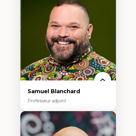
Discours sur la ville et représentations
Mosquées, formes et usages au Canada
Reconnaissance et représentations des
communautés immigrantes dans l'espace
urbain
Design architectural et urbain
Patrimoine et patrimonialisation
Études postcoloniales et décolonisation des
savoirs
Samuel Blanchard
Professeur adjoint
Expertises
Didactique des sciences – processus
d’enquête et culture scientifique