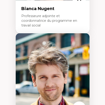
Bianca Nugent
Professeure adjointe et
coordonnatrice du programme en
travail social
Expertises
Travail social, action et justice sociale
Fondements de l’intervention et des
nouvelles pratiques en travail social et en
éducation inclusive
Minorités linguistiques, offre active et
francophonie plurielle en contexte
linguistique minoritaire
Études critiques sur le handicap, la
neurodiversité, l'agentivité et les injustices
épistémiques
Intersectionnalité et réalités 2SLGBTQ+
Méthodes d’interventions et approches
antiraciste, décoloniale, anti-oppressive
Approche interculturelle critique
Pair-aidance, proche aidance, famille
choisie et soutien mutuel