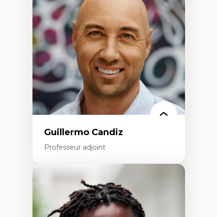
Éducation en milieu minoritaire –
construction identitaire et conscience
critique
Technologies éducatives – ludification et
programmation pédagogique
La langue dans toutes les matières –
environnement discursif et langage
scientifique
Guillermo Candiz
Professeur adjoint
Expertises
Trajectoires migratoires
Migrations forcées
Études des frontières; Enjeux géopolitiques
des migrations