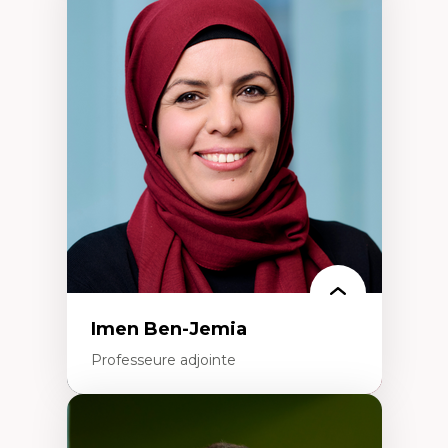
Expertises
Méthodes de recherche
Acteurs plus qu'humains
Approches socio-écologiques
Conservation de la biodiversité
Collaboration et méthodes participatives
Études des sciences
Relations humain-environnement
Transdisciplinarité
Imen Ben-Jemia
Professeure adjointe
Expertises