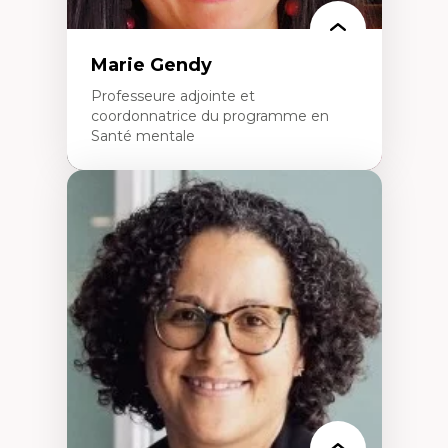
Marie Gendy
Professeure adjointe et
coordonnatrice du programme en
Santé mentale
Expertises
Neuropsychiatrie et neurosciences
Direction d'essais cliniques
Analyse des politiques et pratiques en santé
mentale
Développement de protocoles d'essais
cliniques
Collaboration interfonctionnelle
Leadership en recherche clinique
Développement de cadres politiques
Collaboration avec des entreprises
pharmaceutiques
Rédaction de publications et de rapports
politiques
Enseignement et mentorat