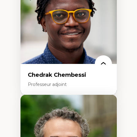
Politiques migratoires
Réfugiés
Demandeurs d’asile
Migrations irrégulières
Migrations temporaires
Migration et changement climatique
Migration et développement
Chedrak Chembessi
Professeur adjoint
Expertises
Économie circulaire
Modèles d’affaires durables
Histoire des faits économiques
Gestion durable des ressources naturelles
Écologie industrielle