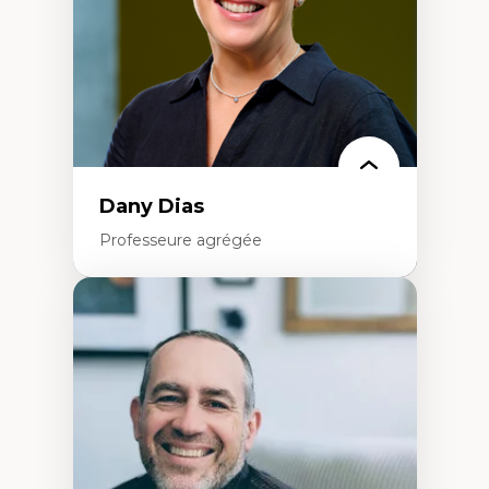
Théories de l’État
Dany Dias
Professeure agrégée
Expertises
Pédagogies critiques et justice sociale
Éthique relationnelle et sollicitude en
éducation
Décolonisation et autochtonisation de la
formation à l’enseignement
Littératie et didactique du français
Éducation inclusive
Formation à l’enseignement en contexte
francophone minoritaire